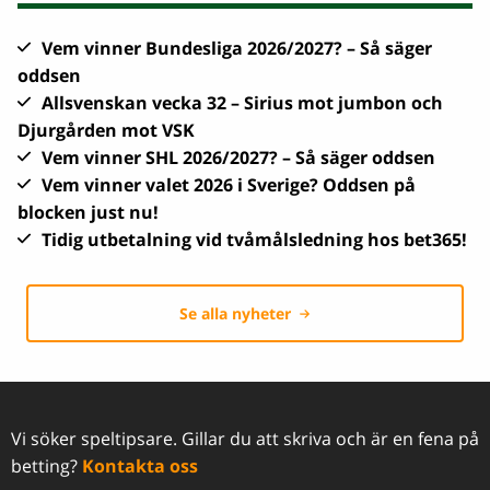
Vem vinner Bundesliga 2026/2027? – Så säger
oddsen
Allsvenskan vecka 32 – Sirius mot jumbon och
Djurgården mot VSK
Vem vinner SHL 2026/2027? – Så säger oddsen
Vem vinner valet 2026 i Sverige? Oddsen på
blocken just nu!
Tidig utbetalning vid tvåmålsledning hos bet365!
Se alla nyheter
Vi söker speltipsare. Gillar du att skriva och är en fena på
betting?
Kontakta oss