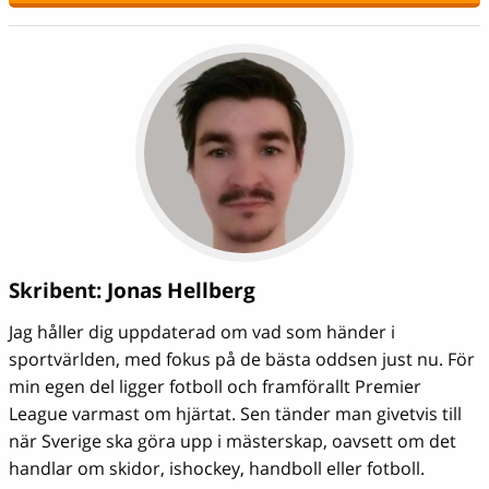
Skribent:
Jonas Hellberg
Jag håller dig uppdaterad om vad som händer i
sportvärlden, med fokus på de bästa oddsen just nu. För
min egen del ligger fotboll och framförallt Premier
League varmast om hjärtat. Sen tänder man givetvis till
när Sverige ska göra upp i mästerskap, oavsett om det
handlar om skidor, ishockey, handboll eller fotboll.