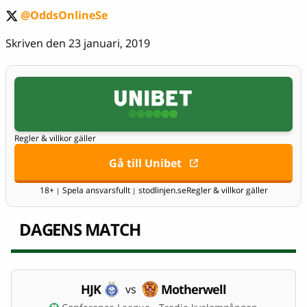
@OddsOnlineSe
twitter
Skriven den 23 januari, 2019
Regler & villkor gäller
Gå till Unibet
18+
Spela ansvarsfullt
stodlinjen.se
Regler & villkor gäller
|
|
DAGENS MATCH
HJK
Motherwell
vs