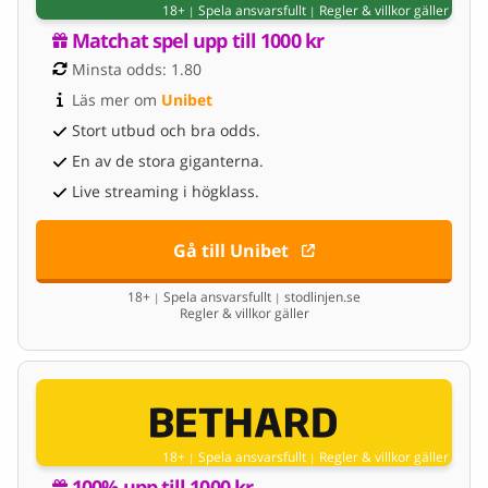
18+
Spela ansvarsfullt
Regler & villkor gäller
|
|
Matchat spel upp till 1000 kr
Minsta odds: 1.80
Läs mer om 
Unibet
Stort utbud och bra odds.
En av de stora giganterna.
Live streaming i högklass.
Gå till Unibet
18+
Spela ansvarsfullt
stodlinjen.se
|
|
Regler & villkor gäller
18+
Spela ansvarsfullt
Regler & villkor gäller
|
|
100% upp till 1000 kr