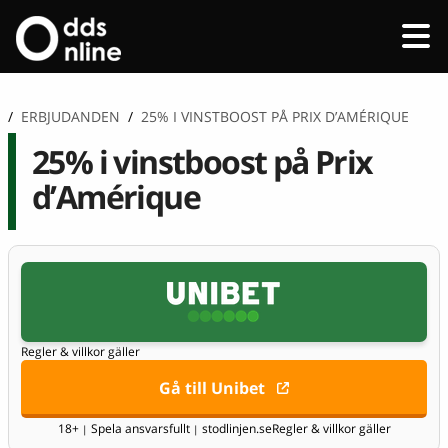
/
ERBJUDANDEN
/
25% I VINSTBOOST PÅ PRIX D’AMÉRIQUE
25% i vinstboost på Prix
d’Amérique
Regler & villkor gäller
Gå till Unibet
18+
Spela ansvarsfullt
stodlinjen.se
Regler & villkor gäller
|
|