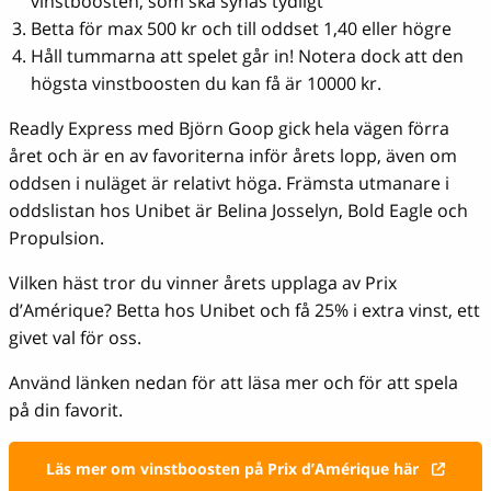
vinstboosten, som ska synas tydligt
Betta för max 500 kr och till oddset 1,40 eller högre
Håll tummarna att spelet går in! Notera dock att den
högsta vinstboosten du kan få är 10000 kr.
Readly Express med Björn Goop gick hela vägen förra
året och är en av favoriterna inför årets lopp, även om
oddsen i nuläget är relativt höga. Främsta utmanare i
oddslistan hos Unibet är Belina Josselyn, Bold Eagle och
Propulsion.
Vilken häst tror du vinner årets upplaga av Prix
d’Amérique? Betta hos Unibet och få 25% i extra vinst, ett
givet val för oss.
Använd länken nedan för att läsa mer och för att spela
på din favorit.
Läs mer om vinstboosten på Prix d’Amérique här