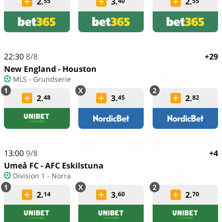
2.
3.
2.
55
40
55
22:30
8/8
+29
New England - Houston
MLS - Grundserie
2.
3.
2.
48
45
82
13:00
9/8
+4
Umeå FC - AFC Eskilstuna
Division 1 - Norra
2.
3.
2.
14
60
70