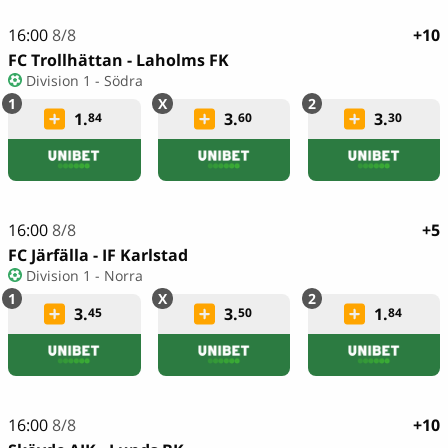
16:00
8/8
+10
FC Trollhättan - Laholms FK
Division 1 - Södra
1.
3.
3.
84
60
30
16:00
8/8
+5
FC Järfälla - IF Karlstad
Division 1 - Norra
3.
3.
1.
45
50
84
16:00
8/8
+10