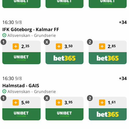
16:30
9/8
+34
IFK Göteborg - Kalmar FF
Allsvenskan - Grundserie
2.
3.
2.
35
50
85
16:30
9/8
+34
Halmstad - GAIS
Allsvenskan - Grundserie
5.
3.
1.
60
95
61