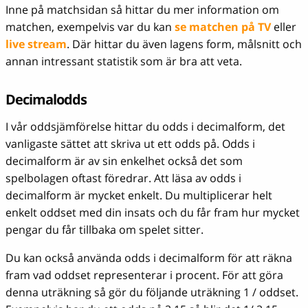
Inne på matchsidan så hittar du mer information om
matchen, exempelvis var du kan
se matchen på TV
eller
live stream
. Där hittar du även lagens form, målsnitt och
annan intressant statistik som är bra att veta.
Decimalodds
I vår oddsjämförelse hittar du odds i decimalform, det
vanligaste sättet att skriva ut ett odds på. Odds i
decimalform är av sin enkelhet också det som
spelbolagen oftast föredrar. Att läsa av odds i
decimalform är mycket enkelt. Du multiplicerar helt
enkelt oddset med din insats och du får fram hur mycket
pengar du får tillbaka om spelet sitter.
Du kan också använda odds i decimalform för att räkna
fram vad oddset representerar i procent. För att göra
denna uträkning så gör du följande uträkning 1 / oddset.