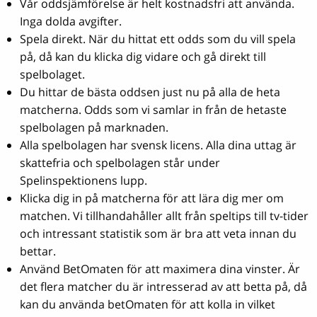
Vår oddsjämförelse är helt kostnadsfri att använda.
Inga dolda avgifter.
Spela direkt. När du hittat ett odds som du vill spela
på, då kan du klicka dig vidare och gå direkt till
spelbolaget.
Du hittar de bästa oddsen just nu på alla de heta
matcherna. Odds som vi samlar in från de hetaste
spelbolagen på marknaden.
Alla spelbolagen har svensk licens. Alla dina uttag är
skattefria och spelbolagen står under
Spelinspektionens lupp.
Klicka dig in på matcherna för att lära dig mer om
matchen. Vi tillhandahåller allt från speltips till tv-tider
och intressant statistik som är bra att veta innan du
bettar.
Använd BetOmaten för att maximera dina vinster. Är
det flera matcher du är intresserad av att betta på, då
kan du använda betOmaten för att kolla in vilket