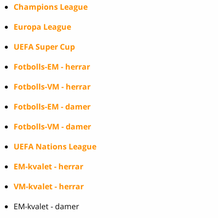
Champions League
Europa League
UEFA Super Cup
Fotbolls-EM - herrar
Fotbolls-VM - herrar
Fotbolls-EM - damer
Fotbolls-VM - damer
UEFA Nations League
EM-kvalet - herrar
VM-kvalet - herrar
EM-kvalet - damer