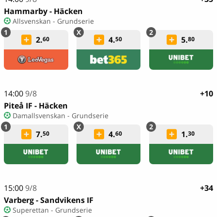
Hammarby - Häcken
Allsvenskan - Grundserie
2.
4.
5.
60
50
80
14:00
9/8
+10
Piteå IF - Häcken
Damallsvenskan - Grundserie
7.
4.
1.
50
60
30
15:00
9/8
+34
Varberg - Sandvikens IF
Superettan - Grundserie