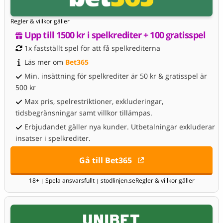
Regler & villkor gäller
Upp till 1500 kr i spelkrediter + 100 gratisspel
1x fastställt spel för att få spelkrediterna
Läs mer om 
Bet365
Min. insättning för spelkrediter är 50 kr & gratisspel är
500 kr
Max pris, spelrestriktioner, exkluderingar,
tidsbegränsningar samt villkor tillämpas.
Erbjudandet gäller nya kunder. Utbetalningar exkluderar
insatser i spelkrediter.
Gå till Bet365
18+
Spela ansvarsfullt
stodlinjen.se
Regler & villkor gäller
|
|