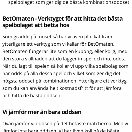
spelbolaget som ger dig de bästa kombinationsoddset
BetOmaten - Verktyget för att hitta det bästa
spelbolaget att betta hos
Som grädde på moset så har vi även plockat fram
ytterligare ett verktyg som vi kallar för BetOmaten.
BetOmaten fungerar lite som en kupong, eller korg, med
den stora skillnaden att du lägger in spel och inte odds.
När du lagt till spelen så kollar vi upp vilka spelbolag som
har odds på alla dessa spel och vilket som ger dig det
högsta oddset på kombinationen. Ytterligare ett verktyg
som du kan använda helt kostnadsfritt för att jämföra
och hitta de bästa oddsen.
Vi jämför mer än bara oddsen
Ovan jämför vi oddsen på det hetaste matcherna. Men vi
jämför inte bara oddsen. Vi har även koll på de bästa