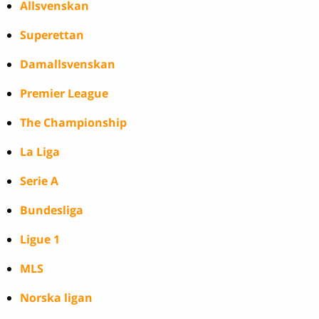
Allsvenskan
Superettan
Damallsvenskan
Premier League
The Championship
La Liga
Serie A
Bundesliga
Ligue 1
MLS
Norska ligan