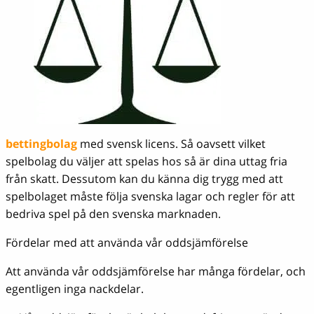
bettingbolag
med svensk licens. Så oavsett vilket
spelbolag du väljer att spelas hos så är dina uttag fria
från skatt. Dessutom kan du känna dig trygg med att
spelbolaget måste följa svenska lagar och regler för att
bedriva spel på den svenska marknaden.
Fördelar med att använda vår oddsjämförelse
Att använda vår oddsjämförelse har många fördelar, och
egentligen inga nackdelar.