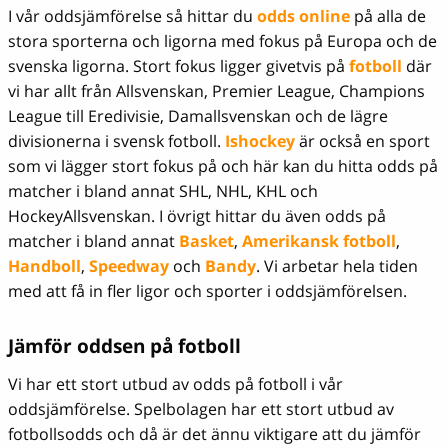
I vår oddsjämförelse så hittar du
odds online
på alla de
stora sporterna och ligorna med fokus på Europa och de
svenska ligorna. Stort fokus ligger givetvis på
fotboll
där
vi har allt från Allsvenskan, Premier League, Champions
League till Eredivisie, Damallsvenskan och de lägre
divisionerna i svensk fotboll.
Ishockey
är också en sport
som vi lägger stort fokus på och här kan du hitta odds på
matcher i bland annat SHL, NHL, KHL och
HockeyAllsvenskan. I övrigt hittar du även odds på
matcher i bland annat
Basket
,
Amerikansk fotboll
,
Handboll
,
Speedway
och
Bandy
. Vi arbetar hela tiden
med att få in fler ligor och sporter i oddsjämförelsen.
Jämför oddsen på fotboll
Vi har ett stort utbud av odds på fotboll i vår
oddsjämförelse. Spelbolagen har ett stort utbud av
fotbollsodds och då är det ännu viktigare att du jämför