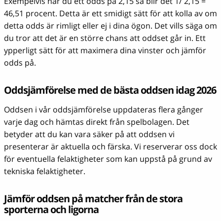
Exempelvis har du ett odds på 2,15 så blir det 1/ 2,15 =
46,51 procent. Detta är ett smidigt sätt för att kolla av om
detta odds är rimligt eller ej i dina ögon. Det vills säga om
du tror att det är en större chans att oddset går in. Ett
ypperligt sätt för att maximera dina vinster och jämför
odds på.
Oddsjämförelse med de bästa oddsen idag 2026
Oddsen i vår oddsjämförelse uppdateras flera gånger
varje dag och hämtas direkt från spelbolagen. Det
betyder att du kan vara säker på att oddsen vi
presenterar är aktuella och färska. Vi reserverar oss dock
för eventuella felaktigheter som kan uppstå på grund av
tekniska felaktigheter.
Jämför oddsen på matcher från de stora
sporterna och ligorna