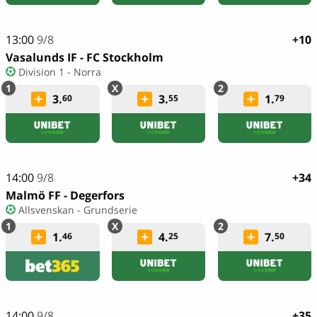
13:00
9/8
+10
Vasalunds IF - FC Stockholm
Division 1 - Norra
3.
3.
1.
60
55
79
14:00
9/8
+34
Malmö FF - Degerfors
Allsvenskan - Grundserie
1.
4.
7.
46
25
50
14:00
9/8
+35