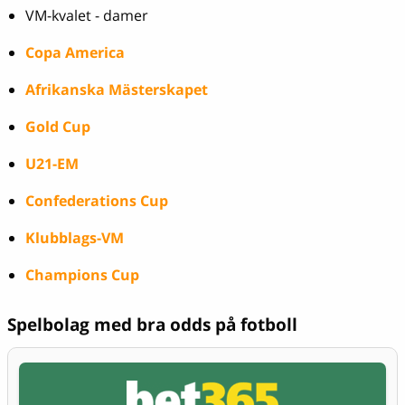
VM-kvalet - damer
Copa America
Afrikanska Mästerskapet
Gold Cup
U21-EM
Confederations Cup
Klubblags-VM
Champions Cup
Spelbolag med bra odds på fotboll