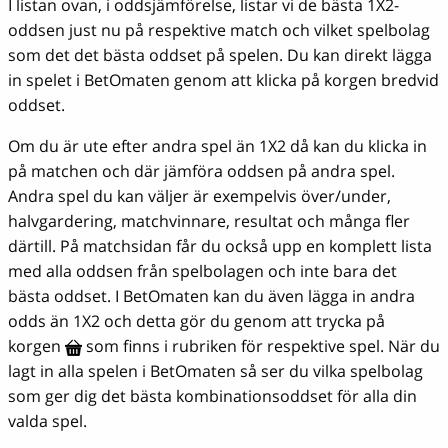
I listan ovan, i oddsjämförelse, listar vi de bästa 1X2-
oddsen just nu på respektive match och vilket spelbolag
som det det bästa oddset på spelen. Du kan direkt lägga
in spelet i BetOmaten genom att klicka på korgen bredvid
oddset.
Om du är ute efter andra spel än 1X2 då kan du klicka in
på matchen och där jämföra oddsen på andra spel.
Andra spel du kan väljer är exempelvis över/under,
halvgardering, matchvinnare, resultat och många fler
därtill. På matchsidan får du också upp en komplett lista
med alla oddsen från spelbolagen och inte bara det
bästa oddset. I BetOmaten kan du även lägga in andra
odds än 1X2 och detta gör du genom att trycka på
korgen
som finns i rubriken för respektive spel. När du
lagt in alla spelen i BetOmaten så ser du vilka spelbolag
som ger dig det bästa kombinationsoddset för alla din
valda spel.