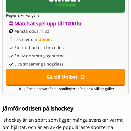
Regler & villkor gäller
Matchat spel upp till 1000 kr
Minsta odds: 1.80
Läs mer om 
Unibet
Stort utbud och bra odds.
En av de stora giganterna.
Live streaming i högklass.
Gå till Unibet
18+
Spela ansvarsfullt
stodlinjen.se
Regler & villkor gäller
|
|
Jämför oddsen på ishockey
Ishockey är en sport som ligger många svenskar varmt
om hjärtat, och är en av de populäraste sporterna i