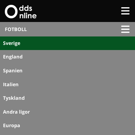
FOTBOLL
Sverige
England
Spanien
Italien
Tyskland
Andra ligor
Europa