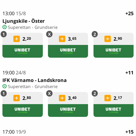
13:00
15/8
+25
Ljungskile - Öster
Superettan - Grundserie
2.
3.
2.
20
65
90
19:00
24/8
+11
IFK Värnamo - Landskrona
Superettan - Grundserie
2.
3.
2.
80
40
17
17:00
19/9
+15