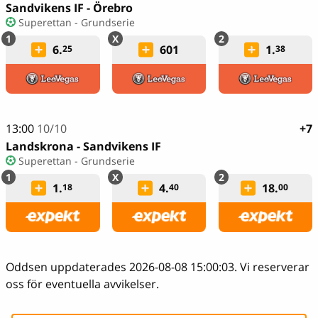
Sandvikens IF - Örebro
Superettan - Grundserie
6.
601
1.
25
38
13:00
10/10
+7
Landskrona - Sandvikens IF
Superettan - Grundserie
1.
4.
18.
18
40
00
Oddsen uppdaterades 2026-08-08 15:00:03. Vi reserverar
oss för eventuella avvikelser.