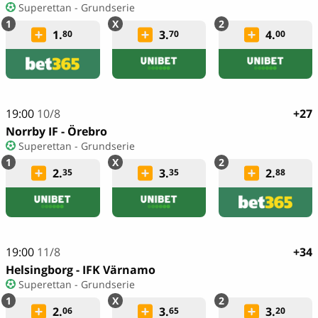
Superettan - Grundserie
1.
3.
4.
80
70
00
19:00
10/8
+27
Norrby IF - Örebro
Superettan - Grundserie
2.
3.
2.
35
35
88
19:00
11/8
+34
Helsingborg - IFK Värnamo
Superettan - Grundserie
2.
3.
3.
06
65
20