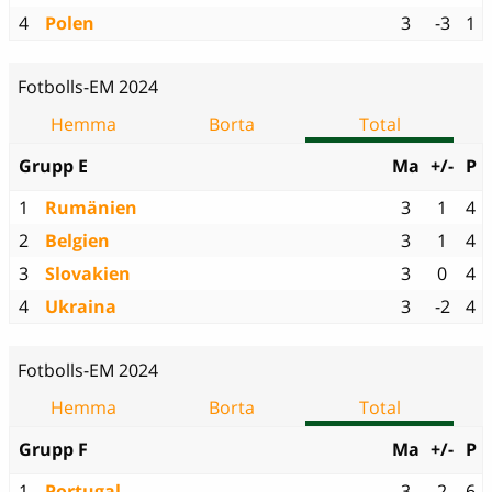
4
Polen
3
-3
1
Fotbolls-EM 2024
Hemma
Borta
Total
Grupp E
Ma
+/-
P
1
Rumänien
3
1
4
2
Belgien
3
1
4
3
Slovakien
3
0
4
4
Ukraina
3
-2
4
Fotbolls-EM 2024
Hemma
Borta
Total
Grupp F
Ma
+/-
P
1
Portugal
3
2
6