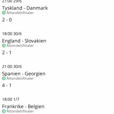
21:00
29/6
Tyskland
-
Danmark
Åttondelsfinaler
2 - 0
18:00
30/6
England
-
Slovakien
Åttondelsfinaler
2 - 1
21:00
30/6
Spanien
-
Georgien
Åttondelsfinaler
4 - 1
18:00
1/7
Frankrike
-
Belgien
Åttondelsfinaler