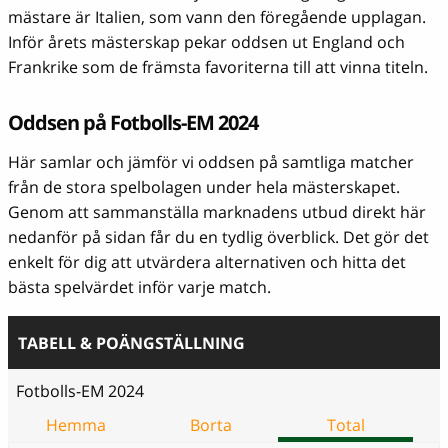
mästare är Italien, som vann den föregående upplagan.
Inför årets mästerskap pekar oddsen ut England och
Frankrike som de främsta favoriterna till att vinna titeln.
Oddsen på Fotbolls-EM 2024
Här samlar och jämför vi oddsen på samtliga matcher
från de stora spelbolagen under hela mästerskapet.
Genom att sammanställa marknadens utbud direkt här
nedanför på sidan får du en tydlig överblick. Det gör det
enkelt för dig att utvärdera alternativen och hitta det
bästa spelvärdet inför varje match.
TABELL & POÄNGSTÄLLNING
Fotbolls-EM 2024
Hemma
Borta
Total