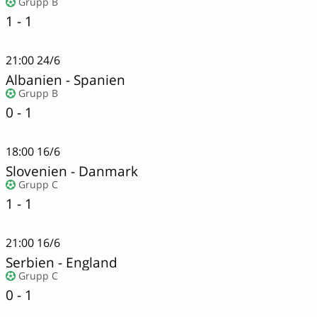
Grupp B
1 - 1
21:00
24/6
Albanien
-
Spanien
Grupp B
0 - 1
18:00
16/6
Slovenien - Danmark
Grupp C
1 - 1
21:00
16/6
Serbien
-
England
Grupp C
0 - 1