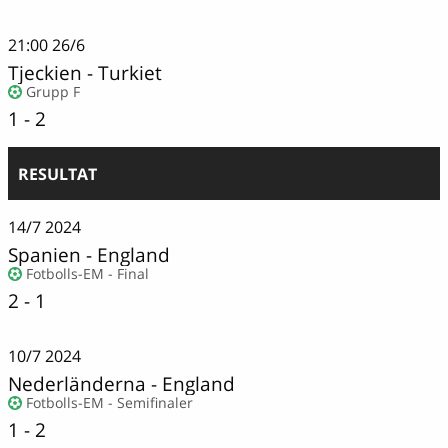
21:00
26/6
Tjeckien
-
Turkiet
Grupp F
1 - 2
RESULTAT
14/7
2024
Spanien
-
England
Fotbolls-EM - Final
2 - 1
10/7
2024
Nederländerna
-
England
Fotbolls-EM - Semifinaler
1 - 2