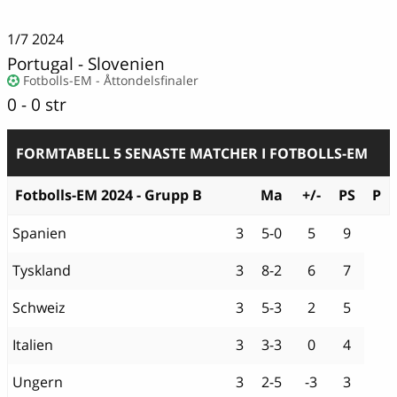
1/7
2024
Portugal
-
Slovenien
Fotbolls-EM - Åttondelsfinaler
0 - 0 str
FORMTABELL 5 SENASTE MATCHER I FOTBOLLS-EM
Fotbolls-EM 2024 - Grupp B
Ma
+/-
PS
P
Spanien
3
5-0
5
9
Tyskland
3
8-2
6
7
Schweiz
3
5-3
2
5
Italien
3
3-3
0
4
Ungern
3
2-5
-3
3