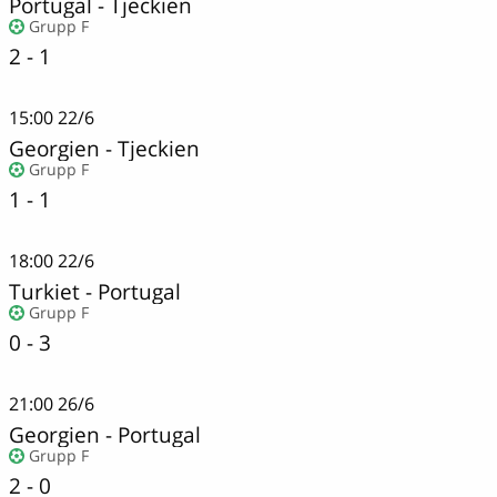
Portugal
-
Tjeckien
Grupp F
2 - 1
15:00
22/6
Georgien - Tjeckien
Grupp F
1 - 1
18:00
22/6
Turkiet
-
Portugal
Grupp F
0 - 3
21:00
26/6
Georgien
-
Portugal
Grupp F
2 - 0