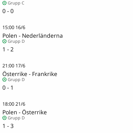
Grupp C
0 - 0
15:00
16/6
Polen
-
Nederländerna
Grupp D
1 - 2
21:00
17/6
Österrike
-
Frankrike
Grupp D
0 - 1
18:00
21/6
Polen
-
Österrike
Grupp D
1 - 3