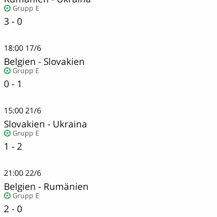
Grupp E
3 - 0
18:00
17/6
Belgien
-
Slovakien
Grupp E
0 - 1
15:00
21/6
Slovakien
-
Ukraina
Grupp E
1 - 2
21:00
22/6
Belgien
-
Rumänien
Grupp E
2 - 0