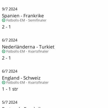
9/7
2024
Spanien
-
Frankrike
Fotbolls-EM - Semifinaler
2 - 1
6/7
2024
Nederländerna
-
Turkiet
Fotbolls-EM - Kvartsfinaler
2 - 1
6/7
2024
England
-
Schweiz
Fotbolls-EM - Kvartsfinaler
1 - 1 str
5/7
2024