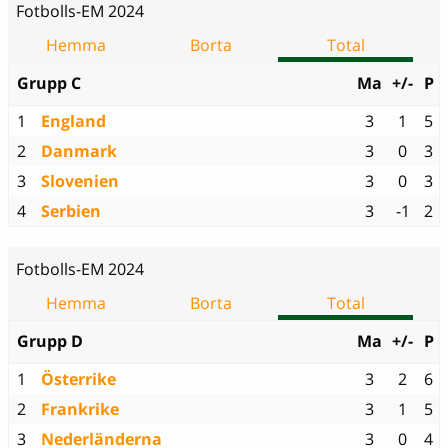
Fotbolls-EM 2024
Hemma
Borta
Total
Grupp C
Ma
+/-
P
1
England
3
1
5
2
Danmark
3
0
3
3
Slovenien
3
0
3
4
Serbien
3
-1
2
Fotbolls-EM 2024
Hemma
Borta
Total
Grupp D
Ma
+/-
P
1
Österrike
3
2
6
2
Frankrike
3
1
5
3
Nederländerna
3
0
4