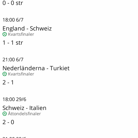
0 - 0 str
18:00
6/7
England - Schweiz
Kvartsfinaler
1 - 1 str
21:00
6/7
Nederländerna
-
Turkiet
Kvartsfinaler
2 - 1
18:00
29/6
Schweiz
-
Italien
Åttondelsfinaler
2 - 0