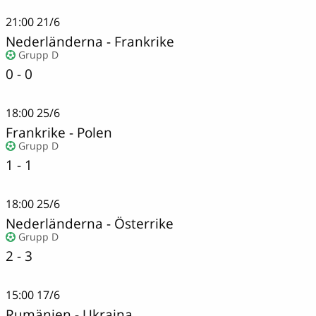
21:00
21/6
Nederländerna - Frankrike
Grupp D
0 - 0
18:00
25/6
Frankrike - Polen
Grupp D
1 - 1
18:00
25/6
Nederländerna
-
Österrike
Grupp D
2 - 3
15:00
17/6
Rumänien
-
Ukraina