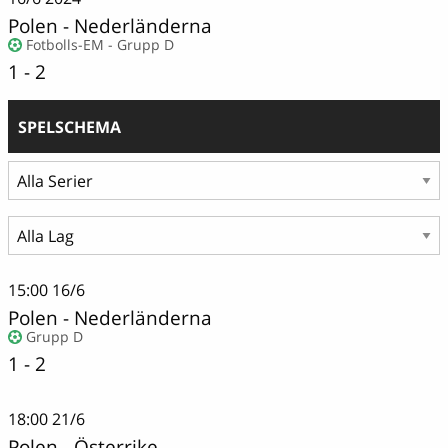
Polen
-
Nederländerna
Fotbolls-EM - Grupp D
1 - 2
SPELSCHEMA
15:00
16/6
Polen
-
Nederländerna
Grupp D
1 - 2
18:00
21/6
Polen
-
Österrike