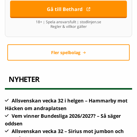
Gå till Bethard
18+
Spela ansvarsfullt
stodlinjen.se
|
|
Regler & villkor gäller
Fler spelbolag
NYHETER
Allsvenskan vecka 32 i helgen – Hammarby mot
Häcken om andraplatsen
Vem vinner Bundesliga 2026/2027? – Så säger
oddsen
Allsvenskan vecka 32 – Sirius mot jumbon och