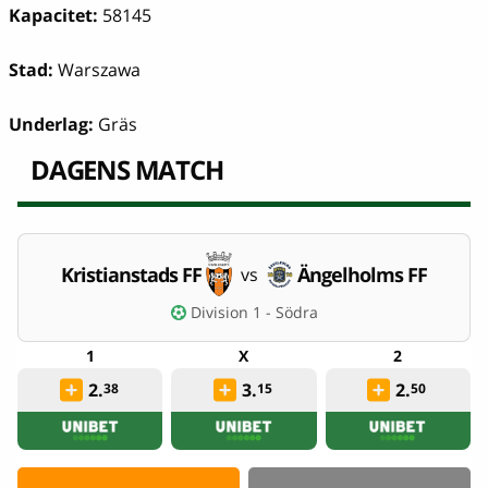
Kapacitet:
58145
Stad:
Warszawa
Underlag:
Gräs
DAGENS MATCH
Kristianstads FF
Ängelholms FF
vs
Division 1 - Södra
2.
3.
2.
38
15
50