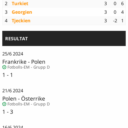
2
Turkiet
3
0
6
3
Georgien
3
0
4
4
Tjeckien
3
-2
1
RESULTAT
25/6
2024
Frankrike
-
Polen
Fotbolls-EM - Grupp D
1 - 1
21/6
2024
Polen
-
Österrike
Fotbolls-EM - Grupp D
1 - 3
16/6
2024