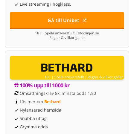
Live streaming i högklass.
Gå till Unibet
18+
Spela ansvarsfullt
stodlinjen.se
|
|
Regler & villkor gäller
18+
Spela ansvarsfullt
Regler & villkor gäller
|
|
100% upp till 1000 kr
Omsättningskrav 8x, minsta odds 1.80
Läs mer om 
Bethard
Nylanserad hemsida
Snabba uttag
Grymma odds