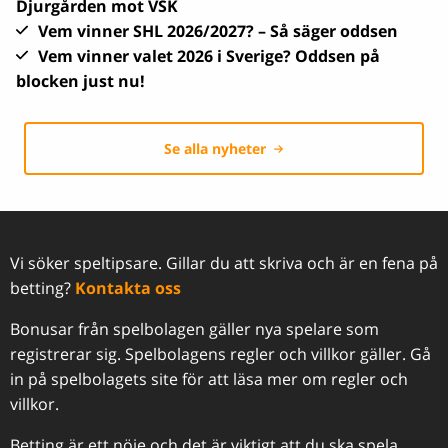
Djurgården mot VSK
Vem vinner SHL 2026/2027? – Så säger oddsen
Vem vinner valet 2026 i Sverige? Oddsen på
blocken just nu!
Se alla nyheter
Vi söker speltipsare. Gillar du att skriva och är en fena på
betting?
Kontakta oss
Bonusar från spelbolagen gäller nya spelare som
registrerar sig. Spelbolagens regler och villkor gäller. Gå
in på spelbolagets site för att läsa mer om regler och
villkor.
Betting är ett nöje och det är viktigt att du ska spela