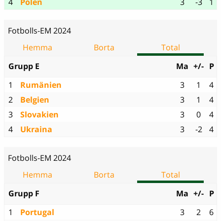
4
Polen
3
-3
1
Fotbolls-EM 2024
Hemma
Borta
Total
Grupp E
Ma
+/-
P
1
Rumänien
3
1
4
2
Belgien
3
1
4
3
Slovakien
3
0
4
4
Ukraina
3
-2
4
Fotbolls-EM 2024
Hemma
Borta
Total
Grupp F
Ma
+/-
P
1
Portugal
3
2
6