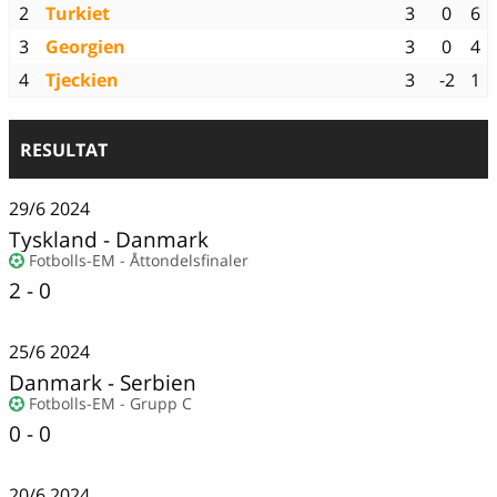
2
Turkiet
3
0
6
3
Georgien
3
0
4
4
Tjeckien
3
-2
1
RESULTAT
29/6
2024
Tyskland
-
Danmark
Fotbolls-EM - Åttondelsfinaler
2 - 0
25/6
2024
Danmark
-
Serbien
Fotbolls-EM - Grupp C
0 - 0
20/6
2024