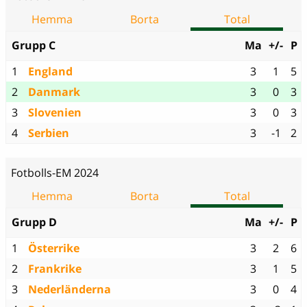
Hemma
Borta
Total
Grupp C
Ma
+/-
P
1
England
3
1
5
2
Danmark
3
0
3
3
Slovenien
3
0
3
4
Serbien
3
-1
2
Fotbolls-EM 2024
Hemma
Borta
Total
Grupp D
Ma
+/-
P
1
Österrike
3
2
6
2
Frankrike
3
1
5
3
Nederländerna
3
0
4