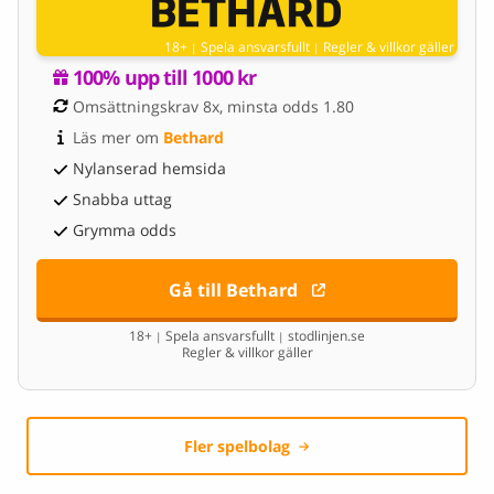
18+
Spela ansvarsfullt
Regler & villkor gäller
|
|
100% upp till 1000 kr
Omsättningskrav 8x, minsta odds 1.80
Läs mer om 
Bethard
Nylanserad hemsida
Snabba uttag
Grymma odds
Gå till Bethard
18+
Spela ansvarsfullt
stodlinjen.se
|
|
Regler & villkor gäller
Fler spelbolag