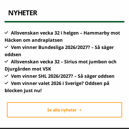
NYHETER
Allsvenskan vecka 32 i helgen – Hammarby mot
Häcken om andraplatsen
Vem vinner Bundesliga 2026/2027? – Så säger
oddsen
Allsvenskan vecka 32 – Sirius mot jumbon och
Djurgården mot VSK
Vem vinner SHL 2026/2027? – Så säger oddsen
Vem vinner valet 2026 i Sverige? Oddsen på
blocken just nu!
Se alla nyheter