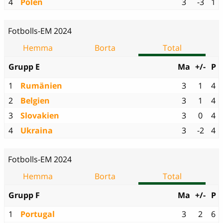
4
Polen
3
-3
1
Fotbolls-EM 2024
Hemma
Borta
Total
Grupp E
Ma
+/-
P
1
Rumänien
3
1
4
2
Belgien
3
1
4
3
Slovakien
3
0
4
4
Ukraina
3
-2
4
Fotbolls-EM 2024
Hemma
Borta
Total
Grupp F
Ma
+/-
P
1
Portugal
3
2
6