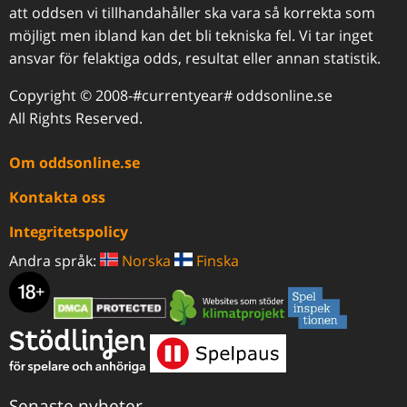
att oddsen vi tillhandahåller ska vara så korrekta som
möjligt men ibland kan det bli tekniska fel. Vi tar inget
ansvar för felaktiga odds, resultat eller annan statistik.
Copyright © 2008-#currentyear# oddsonline.se
All Rights Reserved.
Om oddsonline.se
Kontakta oss
Integritetspolicy
Andra språk:
Norska
Finska
Senaste nyheter