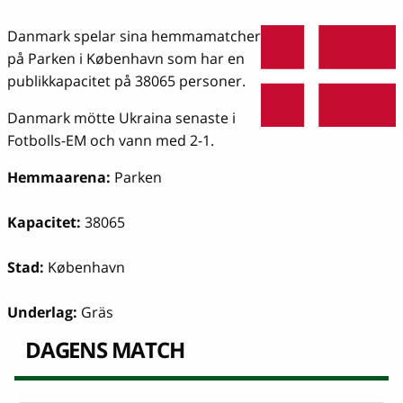
Danmark spelar sina hemmamatcher
på Parken i København som har en
publikkapacitet på 38065 personer.
Danmark mötte Ukraina senaste i
Fotbolls-EM och vann med 2-1.
Hemmaarena:
Parken
Kapacitet:
38065
Stad:
København
Underlag:
Gräs
DAGENS MATCH