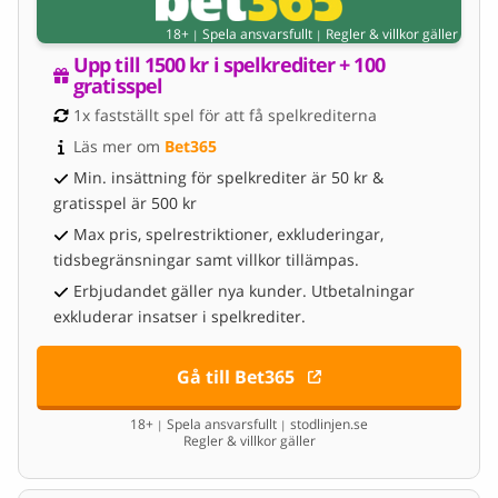
18+
Spela ansvarsfullt
Regler & villkor gäller
|
|
Upp till 1500 kr i spelkrediter + 100 
gratisspel
1x fastställt spel för att få spelkrediterna
Läs mer om 
Bet365
Min. insättning för spelkrediter är 50 kr &
gratisspel är 500 kr
Max pris, spelrestriktioner, exkluderingar,
tidsbegränsningar samt villkor tillämpas.
Erbjudandet gäller nya kunder. Utbetalningar
exkluderar insatser i spelkrediter.
Gå till Bet365
18+
Spela ansvarsfullt
stodlinjen.se
|
|
Regler & villkor gäller