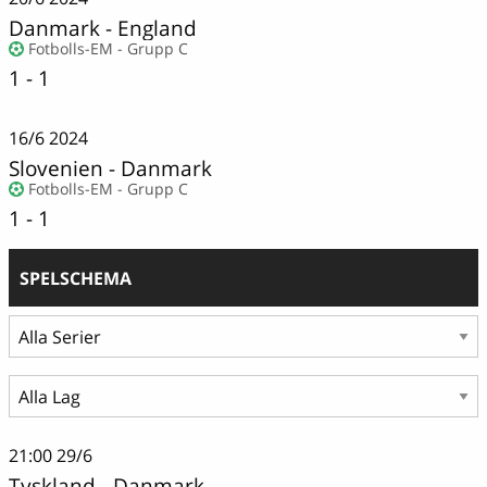
Danmark
-
England
Fotbolls-EM - Grupp C
1 - 1
16/6
2024
Slovenien
-
Danmark
Fotbolls-EM - Grupp C
1 - 1
SPELSCHEMA
21:00
29/6
Tyskland
-
Danmark