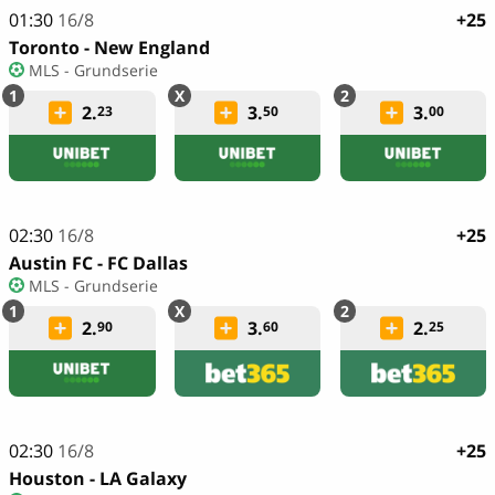
01:30
16/8
+25
Toronto - New England
MLS - Grundserie
2.
3.
3.
23
50
00
02:30
16/8
+25
Austin FC - FC Dallas
MLS - Grundserie
2.
3.
2.
90
60
25
02:30
16/8
+25
Houston - LA Galaxy