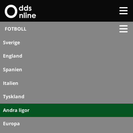
FOTBOLL
Sverige
England
Spanien
Italien
Tyskland
Andra ligor
Europa