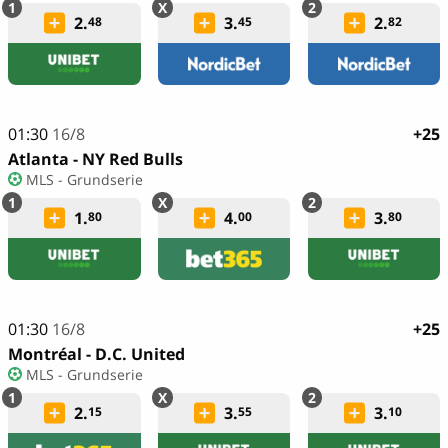
2.
3.
2.
48
45
82
01:30
16/8
+25
Atlanta - NY Red Bulls
MLS - Grundserie
1.
4.
3.
80
00
80
01:30
16/8
+25
Montréal - D.C. United
MLS - Grundserie
2.
3.
3.
15
55
10