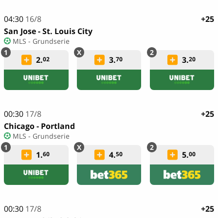
04:30
16/8
+25
San Jose - St. Louis City
MLS - Grundserie
2.
3.
3.
02
70
20
00:30
17/8
+25
Chicago - Portland
MLS - Grundserie
1.
4.
5.
60
50
00
00:30
17/8
+25