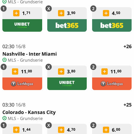
MLS - Grundserie
1.
3.
4.
71
90
50
02:30
16/8
+26
Nashville - Inter Miami
MLS - Grundserie
11.
3.
11.
00
80
00
03:30
16/8
+25
Colorado - Kansas City
MLS - Grundserie
1.
4.
6.
44
70
00