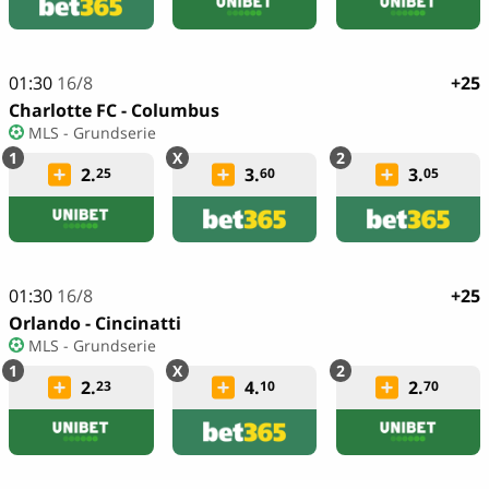
01:30
16/8
+25
Charlotte FC - Columbus
MLS - Grundserie
2.
3.
3.
25
60
05
01:30
16/8
+25
Orlando - Cincinatti
MLS - Grundserie
2.
4.
2.
23
10
70