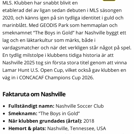
MLS. Klubben har snabbt blivit en
etablerad del av ligan sedan debuten i MLS säsongen
2020, och känns igen på sin tydliga identitet i guld och
marinblått. Med GEODIS Park som hemmaplan och
smeknamnet “The Boys in Gold” har Nashville byggt ett
lag och en läktarkultur som märks, både i
vardagsmatcher och när det verkligen står något på spel.
En tydlig milstolpe i klubbens tidiga historia är att
Nashville 2025 tog sin första stora titel genom att vinna
Lamar Hunt U.S. Open Cup, vilket också gav klubben en
väg in i CONCACAF Champions Cup 2026.
Faktaruta om Nashville
Fullständigt namn:
Nashville Soccer Club
Smeknamn:
“The Boys in Gold”
När klubben grundades (årtal):
2018
Hemort & plats:
Nashville, Tennessee, USA