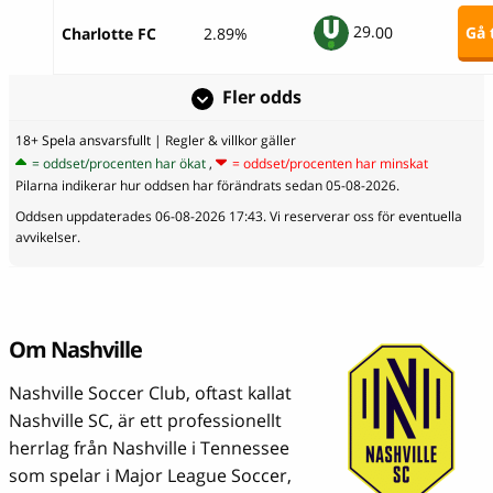
29.
00
Gå t
Charlotte FC
2.89%
Fler odds
18+ Spela ansvarsfullt
| Regler & villkor gäller
= oddset/procenten har ökat
,
= oddset/procenten har minskat
Pilarna indikerar hur oddsen har förändrats sedan 05-08-2026.
Oddsen uppdaterades 06-08-2026 17:43. Vi reserverar oss för eventuella
avvikelser.
Om Nashville
Nashville Soccer Club, oftast kallat
Nashville SC, är ett professionellt
herrlag från Nashville i Tennessee
som spelar i Major League Soccer,