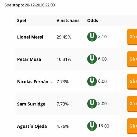
Spelstopp: 20-12-2026 22:00
Spel
Vinstchans
Odds
2.
10
Gå t
Lionel Messi
29.45%
6.
00
Gå t
Petar Musa
10.31%
8.
00
Gå t
Nicolás Fernández Mercau
7.73%
8.
00
Gå t
Sam Surridge
7.73%
13.
00
Gå t
Agustín Ojeda
4.76%