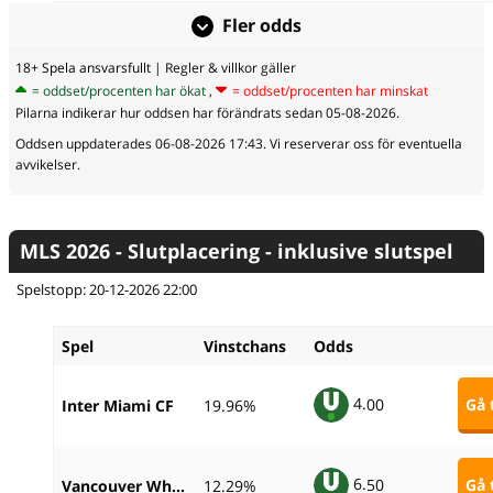
Fler odds
18+ Spela ansvarsfullt
| Regler & villkor gäller
= oddset/procenten har ökat
,
= oddset/procenten har minskat
Pilarna indikerar hur oddsen har förändrats sedan 05-08-2026.
Oddsen uppdaterades 06-08-2026 17:43. Vi reserverar oss för eventuella
avvikelser.
MLS 2026 - Slutplacering - inklusive slutspel
Spelstopp: 20-12-2026 22:00
Spel
Vinstchans
Odds
4.
00
Gå t
Inter Miami CF
19.96%
6.
50
Gå t
Vancouver Whitecaps
12.29%