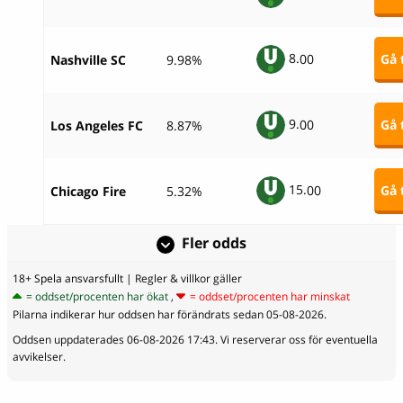
8.
00
Gå t
Nashville SC
9.98%
9.
00
Gå t
Los Angeles FC
8.87%
15.
00
Gå t
Chicago Fire
5.32%
Fler odds
18+ Spela ansvarsfullt
| Regler & villkor gäller
= oddset/procenten har ökat
,
= oddset/procenten har minskat
Pilarna indikerar hur oddsen har förändrats sedan 05-08-2026.
Oddsen uppdaterades 06-08-2026 17:43. Vi reserverar oss för eventuella
avvikelser.