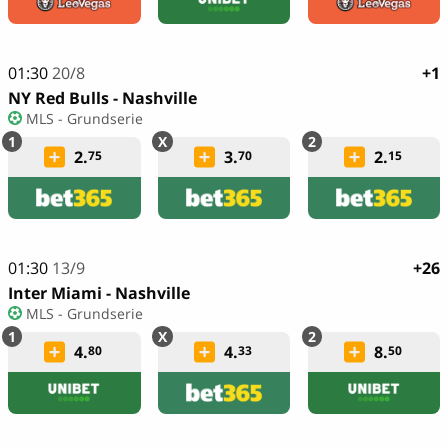
01:30
20/8
+1
NY Red Bulls - Nashville
MLS - Grundserie
2.
3.
2.
75
70
15
01:30
13/9
+26
Inter Miami - Nashville
MLS - Grundserie
4.
4.
8.
80
33
50