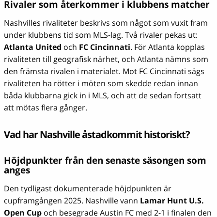
Rivaler som återkommer i klubbens matcher
Nashvilles rivaliteter beskrivs som något som vuxit fram
under klubbens tid som MLS-lag. Två rivaler pekas ut:
Atlanta United
och
FC Cincinnati
. För Atlanta kopplas
rivaliteten till geografisk närhet, och Atlanta nämns som
den främsta rivalen i materialet. Mot FC Cincinnati sägs
rivaliteten ha rötter i möten som skedde redan innan
båda klubbarna gick in i MLS, och att de sedan fortsatt
att mötas flera gånger.
Vad har Nashville åstadkommit historiskt?
Höjdpunkter från den senaste säsongen som
anges
Den tydligast dokumenterade höjdpunkten är
cupframgången 2025. Nashville vann
Lamar Hunt U.S.
Open Cup
och besegrade Austin FC med 2-1 i finalen den