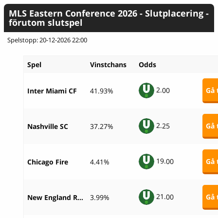
MLS Eastern Conference 2026 - Slutplacering -
förutom slutspel
Spelstopp: 20-12-2026 22:00
Spel
Vinstchans
Odds
2.
00
Gå t
Inter Miami CF
41.93%
2.
25
Gå t
Nashville SC
37.27%
19.
00
Gå t
Chicago Fire
4.41%
21.
00
Gå t
New England Revolution
3.99%