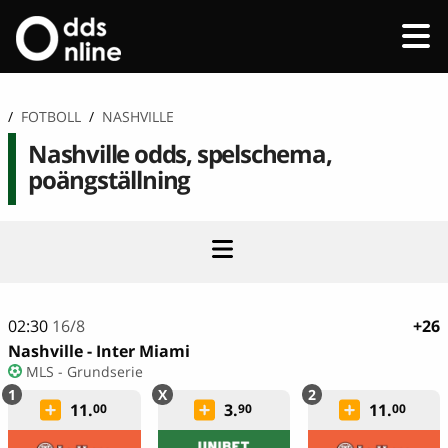
/
FOTBOLL
/
NASHVILLE
Nashville odds, spelschema,
poängställning
02:30
16/8
+26
Nashville - Inter Miami
MLS - Grundserie
11.
3.
11.
00
90
00