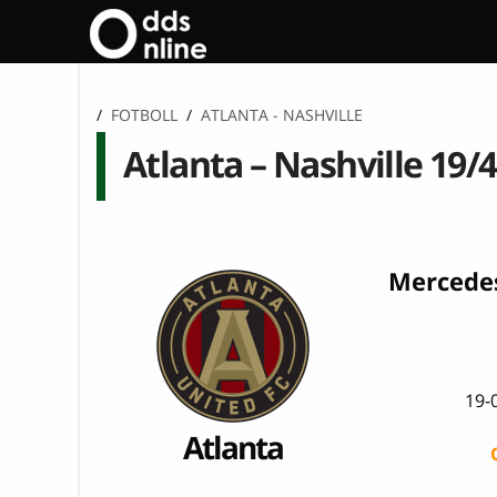
/
FOTBOLL
/
ATLANTA - NASHVILLE
Atlanta – Nashville 19/4
Mercede
19-
Atlanta