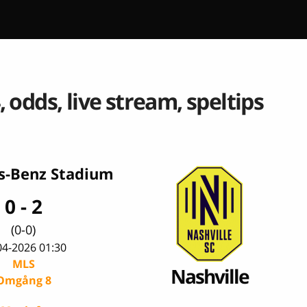
, odds, live stream, speltips
s-Benz Stadium
0 - 2
(0-0)
04-2026 01:30
MLS
Nashville
Omgång 8