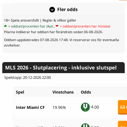
Fler odds
18+ Spela ansvarsfullt
| Regler & villkor gäller
= oddset/procenten har ökat
,
= oddset/procenten har minskat
Pilarna indikerar hur oddsen har förändrats sedan 06-08-2026.
Oddsen uppdaterades 07-08-2026 17:48. Vi reserverar oss för eventuella
avvikelser.
MLS 2026 - Slutplacering - inklusive slutspel
Spelstopp: 20-12-2026 22:00
Spel
Vinstchans
Odds
4.
00
Gå t
Inter Miami CF
19.96%