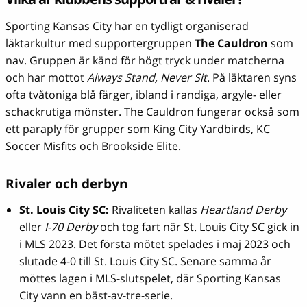
Sporting Kansas City har en tydligt organiserad
läktarkultur med supportergruppen
The Cauldron
som
nav. Gruppen är känd för högt tryck under matcherna
och har mottot
Always Stand, Never Sit
. På läktaren syns
ofta tvåtoniga blå färger, ibland i randiga, argyle- eller
schackrutiga mönster. The Cauldron fungerar också som
ett paraply för grupper som King City Yardbirds, KC
Soccer Misfits och Brookside Elite.
Rivaler och derbyn
St. Louis City SC:
Rivaliteten kallas
Heartland Derby
eller
I-70 Derby
och tog fart när St. Louis City SC gick in
i MLS 2023. Det första mötet spelades i maj 2023 och
slutade 4-0 till St. Louis City SC. Senare samma år
möttes lagen i MLS-slutspelet, där Sporting Kansas
City vann en bäst-av-tre-serie.