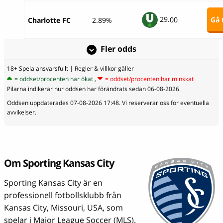
29.
00
Gå t
Charlotte FC
2.89%
Fler odds
18+ Spela ansvarsfullt
| Regler & villkor gäller
= oddset/procenten har ökat
,
= oddset/procenten har minskat
Pilarna indikerar hur oddsen har förändrats sedan 06-08-2026.
Oddsen uppdaterades 07-08-2026 17:48. Vi reserverar oss för eventuella
avvikelser.
Om Sporting Kansas City
Sporting Kansas City är en
professionell fotbollsklubb från
Kansas City, Missouri, USA, som
spelar i Major League Soccer (MLS).