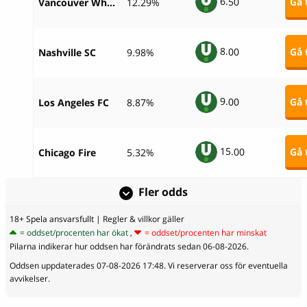
6.
50
Gå t
Vancouver Whitecaps
12.29%
8.
00
Gå t
Nashville SC
9.98%
9.
00
Gå t
Los Angeles FC
8.87%
15.
00
Gå t
Chicago Fire
5.32%
Fler odds
18+ Spela ansvarsfullt
| Regler & villkor gäller
= oddset/procenten har ökat
,
= oddset/procenten har minskat
Pilarna indikerar hur oddsen har förändrats sedan 06-08-2026.
Oddsen uppdaterades 07-08-2026 17:48. Vi reserverar oss för eventuella
avvikelser.