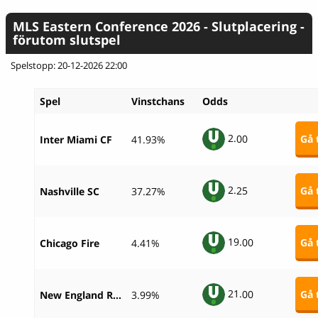
MLS Eastern Conference 2026 - Slutplacering -
förutom slutspel
Spelstopp: 20-12-2026 22:00
Spel
Vinstchans
Odds
2.
00
Gå t
Inter Miami CF
41.93%
2.
25
Gå t
Nashville SC
37.27%
19.
00
Gå t
Chicago Fire
4.41%
21.
00
Gå t
New England Revolution
3.99%