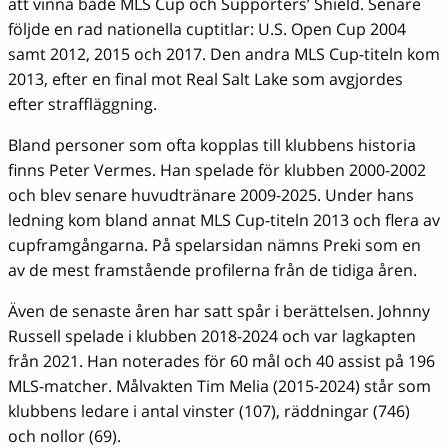
att vinna både MLS Cup och Supporters’ Shield. Senare
följde en rad nationella cuptitlar: U.S. Open Cup 2004
samt 2012, 2015 och 2017. Den andra MLS Cup-titeln kom
2013, efter en final mot Real Salt Lake som avgjordes
efter straffläggning.
Bland personer som ofta kopplas till klubbens historia
finns Peter Vermes. Han spelade för klubben 2000-2002
och blev senare huvudtränare 2009-2025. Under hans
ledning kom bland annat MLS Cup-titeln 2013 och flera av
cupframgångarna. På spelarsidan nämns Preki som en
av de mest framstående profilerna från de tidiga åren.
Även de senaste åren har satt spår i berättelsen. Johnny
Russell spelade i klubben 2018-2024 och var lagkapten
från 2021. Han noterades för 60 mål och 40 assist på 196
MLS-matcher. Målvakten Tim Melia (2015-2024) står som
klubbens ledare i antal vinster (107), räddningar (746)
och nollor (69).