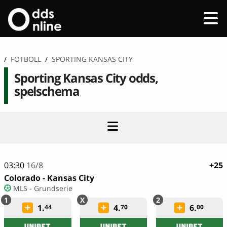
/
FOTBOLL
/
SPORTING KANSAS CITY
Sporting Kansas City odds,
spelschema
03:30
16/8
+25
Colorado - Kansas City
MLS - Grundserie
1.
4.
6.
44
70
00