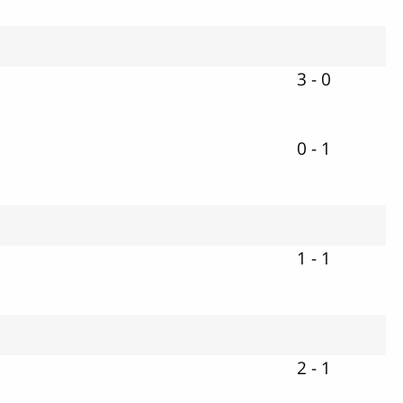
3 - 0
0 - 1
1 - 1
2 - 1