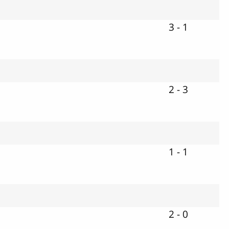
3 - 1
2 - 3
1 - 1
2 - 0