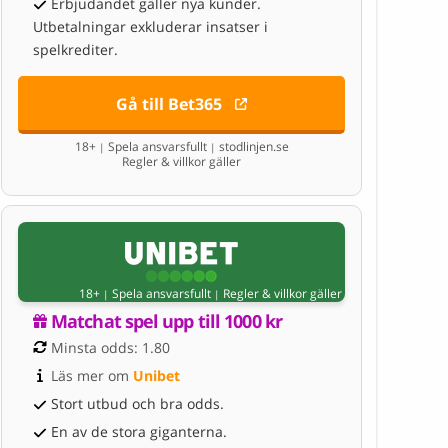
Erbjudandet gäller nya kunder.
Utbetalningar exkluderar insatser i
spelkrediter.
Gå till Bet365
18+
Spela ansvarsfullt
stodlinjen.se
|
|
Regler & villkor gäller
18+
Spela ansvarsfullt
Regler & villkor gäller
|
|
Matchat spel upp till 1000 kr
Minsta odds: 1.80
Läs mer om 
Unibet
Stort utbud och bra odds.
En av de stora giganterna.