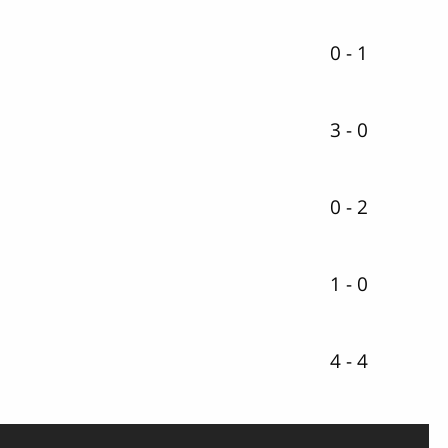
0 - 1
3 - 0
0 - 2
1 - 0
4 - 4