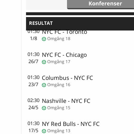
Konferenser
RESULTAT
NYC FC
-
Toronto
01:30
1/8
Omgång 18
NYC FC
-
Chicago
01:30
26/7
Omgång 17
Columbus
-
NYC FC
01:30
23/7
Omgång 16
Nashville
-
NYC FC
02:30
24/5
Omgång 15
NY Red Bulls
-
NYC FC
01:30
17/5
Omgång 13