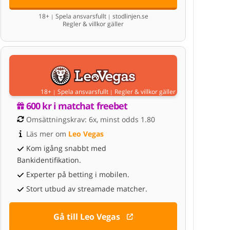
18+
Spela ansvarsfullt
stodlinjen.se
|
|
Regler & villkor gäller
18+
Spela ansvarsfullt
Regler & villkor gäller
|
|
600 kr i matchat freebet
Omsättningskrav: 6x, minst odds 1.80
Läs mer om 
Leo Vegas
Kom igång snabbt med
Bankidentifikation.
Experter på betting i mobilen.
Stort utbud av streamade matcher.
Gå till Leo Vegas