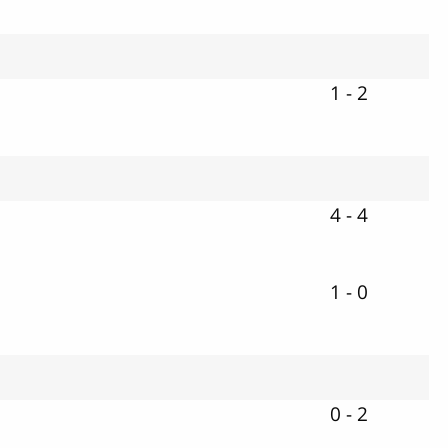
1 - 2
4 - 4
1 - 0
0 - 2