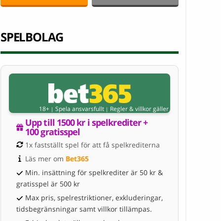
SPELBOLAG
18+
Spela ansvarsfullt
Regler & villkor gäller
|
|
Upp till 1500 kr i spelkrediter + 
100 gratisspel
1x fastställt spel för att få spelkrediterna
Läs mer om 
Bet365
Min. insättning för spelkrediter är 50 kr &
gratisspel är 500 kr
Max pris, spelrestriktioner, exkluderingar,
tidsbegränsningar samt villkor tillämpas.