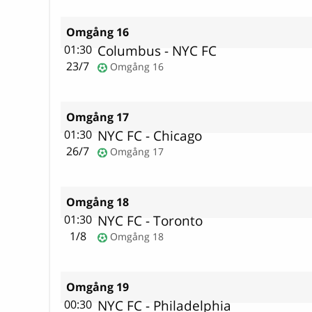
Omgång 16
Columbus
-
NYC FC
01:30
23/7
Omgång 16
Omgång 17
NYC FC
-
Chicago
01:30
26/7
Omgång 17
Omgång 18
NYC FC - Toronto
01:30
1/8
Omgång 18
Omgång 19
NYC FC - Philadelphia
00:30