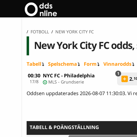
/
FOTBOLL
/
NEW YORK CITY FC
New York City FC odds
Tabell
Spelschema
Form
Vinnarodds
NYC FC - Philadelphia
00:30
2.
1
17/8
MLS - Grundserie
Oddsen uppdaterades 2026-08-07 11:30:03. Vi res
TABELL & POÄNGSTÄLLNING