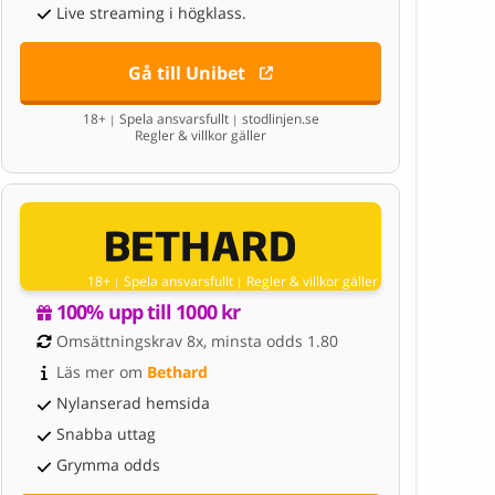
Live streaming i högklass.
Gå till Unibet
18+
Spela ansvarsfullt
stodlinjen.se
|
|
Regler & villkor gäller
18+
Spela ansvarsfullt
Regler & villkor gäller
|
|
100% upp till 1000 kr
Omsättningskrav 8x, minsta odds 1.80
Läs mer om 
Bethard
Nylanserad hemsida
Snabba uttag
Grymma odds