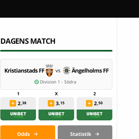
DAGENS MATCH
Kristianstads FF
Ängelholms FF
vs
Division 1 - Södra
2.
3.
2.
38
15
50
Odds
Statistik