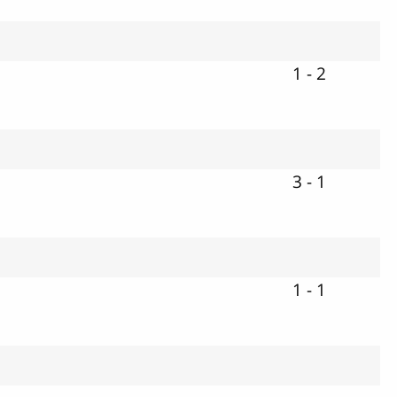
1 - 2
3 - 1
1 - 1