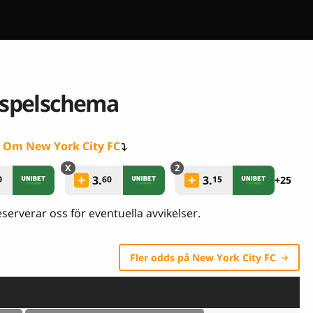
, spelschema
Om New York City FC
3.
3.
0
60
15
+25
erverar oss för eventuella avvikelser.
Fler odds på New York City FC