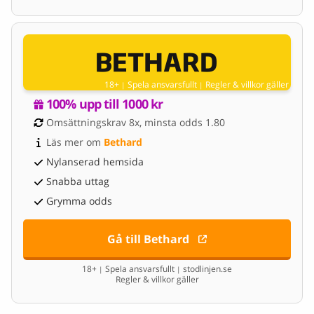
18+
Spela ansvarsfullt
Regler & villkor gäller
|
|
100% upp till 1000 kr
Omsättningskrav 8x, minsta odds 1.80
Läs mer om 
Bethard
Nylanserad hemsida
Snabba uttag
Grymma odds
Gå till Bethard
18+
Spela ansvarsfullt
stodlinjen.se
|
|
Regler & villkor gäller