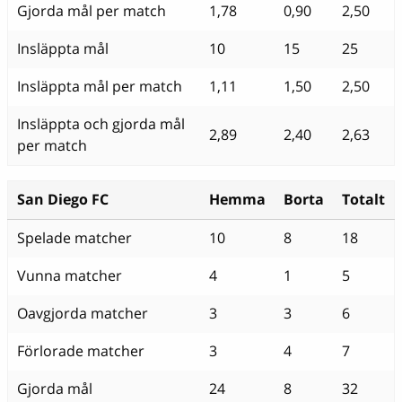
Gjorda mål per match
1,78
0,90
2,50
Insläppta mål
10
15
25
Insläppta mål per match
1,11
1,50
2,50
Insläppta och gjorda mål
2,89
2,40
2,63
per match
San Diego FC
Hemma
Borta
Totalt
Spelade matcher
10
8
18
Vunna matcher
4
1
5
Oavgjorda matcher
3
3
6
Förlorade matcher
3
4
7
Gjorda mål
24
8
32