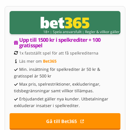
18+
Spela ansvarsfullt
Regler & villkor gäller
|
|
Upp till 1500 kr i spelkrediter + 100 
gratisspel
1x fastställt spel för att få spelkrediterna
Läs mer om 
Bet365
Min. insättning för spelkrediter är 50 kr &
gratisspel är 500 kr
Max pris, spelrestriktioner, exkluderingar,
tidsbegränsningar samt villkor tillämpas.
Erbjudandet gäller nya kunder. Utbetalningar
exkluderar insatser i spelkrediter.
Gå till Bet365