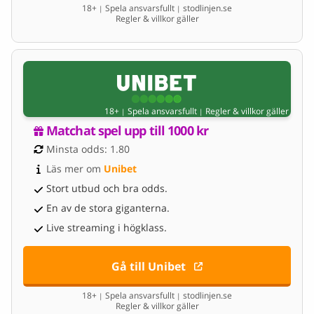
18+
Spela ansvarsfullt
stodlinjen.se
|
|
Regler & villkor gäller
18+
Spela ansvarsfullt
Regler & villkor gäller
|
|
Matchat spel upp till 1000 kr
Minsta odds: 1.80
Läs mer om 
Unibet
Stort utbud och bra odds.
En av de stora giganterna.
Live streaming i högklass.
Gå till Unibet
18+
Spela ansvarsfullt
stodlinjen.se
|
|
Regler & villkor gäller