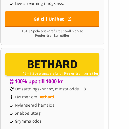
Live streaming i högklass.
Gå till Unibet
18+
Spela ansvarsfullt
stodlinjen.se
|
|
Regler & villkor gäller
18+
Spela ansvarsfullt
Regler & villkor gäller
|
|
100% upp till 1000 kr
Omsättningskrav 8x, minsta odds 1.80
Läs mer om 
Bethard
Nylanserad hemsida
Snabba uttag
Grymma odds