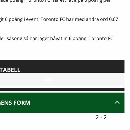
it 6 poäng i event. Toronto FC har med andra ord 0,67
er säsong så har laget håvat in 6 poäng. Toronto FC
TABELL
Liga
GENS FORM
2 - 2