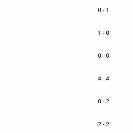
0 - 1
1 - 0
0 - 0
4 - 4
0 - 2
2 - 2