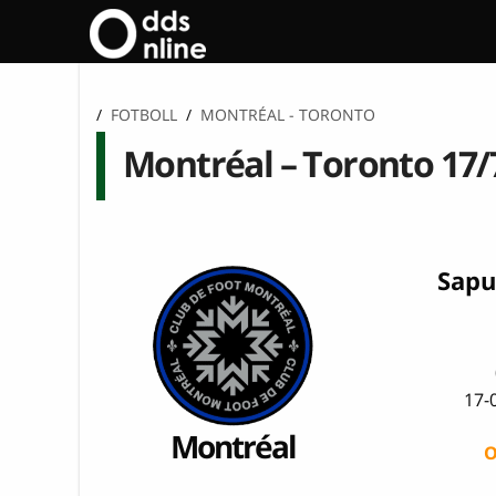
/
FOTBOLL
/
MONTRÉAL - TORONTO
Montréal – Toronto 17/7
Sapu
17-
Montréal
O