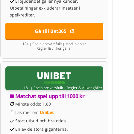
Erbjudandet gäller nya kunder.
Utbetalningar exkluderar insatser i
spelkrediter.
Gå till Bet365
18+
Spela ansvarsfullt
stodlinjen.se
|
|
Regler & villkor gäller
18+
Spela ansvarsfullt
Regler & villkor gäller
|
|
Matchat spel upp till 1000 kr
Minsta odds: 1.80
Läs mer om 
Unibet
Stort utbud och bra odds.
En av de stora giganterna.