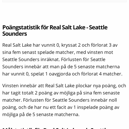
Poängstatistik för Real Salt Lake - Seattle
Sounders
Real Salt Lake har vunnit 0, kryssat 2 och förlorat 3 av
sina fem senast spelade matcher, med vinsten mot
Seattle Sounders inräknat. Förlusten för Seattle
Sounders innebär att man på de 5 senaste matcherna
har vunnit 0, spelat 1 oavgjorda och förlorat 4 matcher.
Vinsten innebär att Real Salt Lake plockar nya poäng, och
har tagit totalt 2 poäng av möjliga på sina fem senaste
matcher. Förlusten för Seattle Sounders innebär noll
poäng, och de har nu ett facit av 1 inspelade poäng av
möjliga på de 5 senaste matcherna.