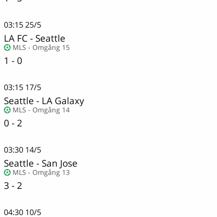
03:15
25/5
LA FC
-
Seattle
MLS - Omgång 15
1 - 0
03:15
17/5
Seattle
-
LA Galaxy
MLS - Omgång 14
0 - 2
03:30
14/5
Seattle
-
San Jose
MLS - Omgång 13
3 - 2
04:30
10/5