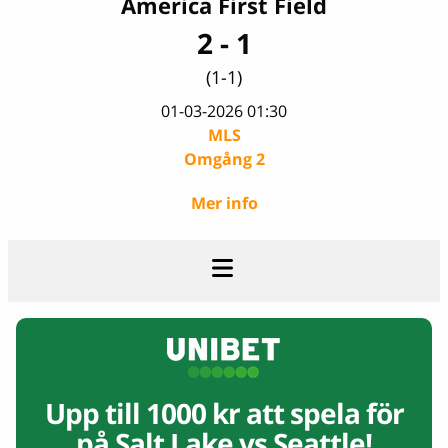
America First Field
2 - 1
(1-1)
01-03-2026 01:30
MLS
Omgång 2
Mer info
Upp till 1000 kr att spela för
på
Salt Lake vs Seattle!