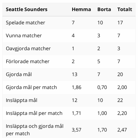
Seattle Sounders
Hemma
Borta
Totalt
Spelade matcher
7
10
17
Vunna matcher
4
3
7
Oavgjorda matcher
1
2
3
Förlorade matcher
2
5
7
Gjorda mål
13
7
20
Gjorda mål per match
1,86
0,70
2,00
Insläppta mål
12
10
22
Insläppta mål per match
1,71
1,00
2,20
Insläppta och gjorda mål
3,57
1,70
2,47
per match