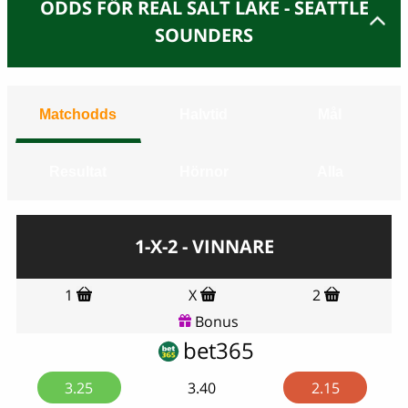
ODDS FÖR REAL SALT LAKE - SEATTLE
SOUNDERS
Matchodds
Halvtid
Mål
Resultat
Hörnor
Alla
1-X-2 - VINNARE
1
X
2
Bonus
bet365
3.25
3.40
2.15