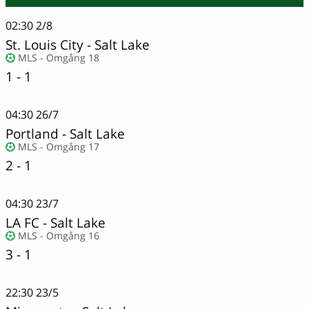
02:30
2/8
St. Louis City
-
Salt Lake
MLS - Omgång 18
1 - 1
04:30
26/7
Portland
-
Salt Lake
MLS - Omgång 17
2 - 1
04:30
23/7
LA FC
-
Salt Lake
MLS - Omgång 16
3 - 1
22:30
23/5