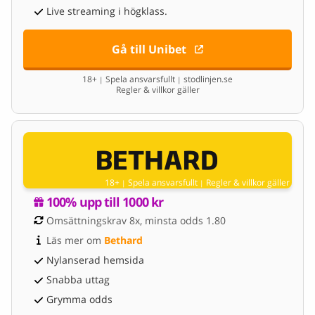
Live streaming i högklass.
Gå till Unibet
18+
Spela ansvarsfullt
stodlinjen.se
|
|
Regler & villkor gäller
18+
Spela ansvarsfullt
Regler & villkor gäller
|
|
100% upp till 1000 kr
Omsättningskrav 8x, minsta odds 1.80
Läs mer om 
Bethard
Nylanserad hemsida
Snabba uttag
Grymma odds