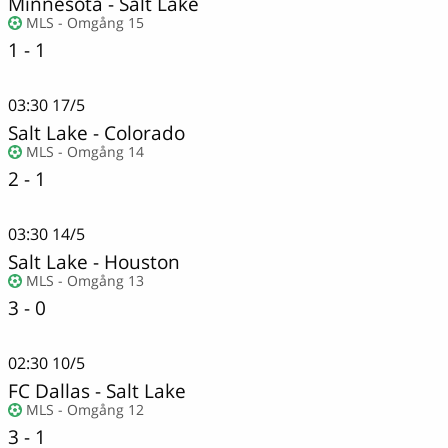
Minnesota
-
Salt Lake
MLS - Omgång 15
1 - 1
03:30
17/5
Salt Lake
-
Colorado
MLS - Omgång 14
2 - 1
03:30
14/5
Salt Lake
-
Houston
MLS - Omgång 13
3 - 0
02:30
10/5
FC Dallas
-
Salt Lake
MLS - Omgång 12
3 - 1