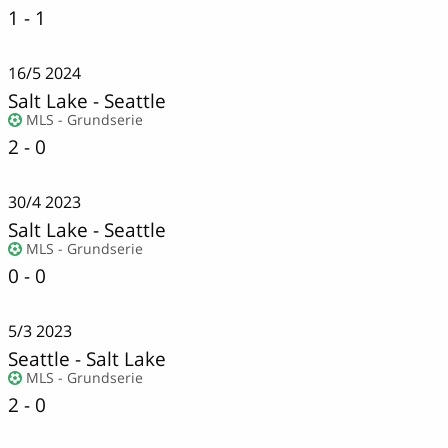
1 - 1
16/5
2024
Salt Lake
-
Seattle
MLS - Grundserie
2 - 0
30/4
2023
Salt Lake
-
Seattle
MLS - Grundserie
0 - 0
5/3
2023
Seattle
-
Salt Lake
MLS - Grundserie
2 - 0