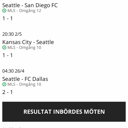
Seattle
-
San Diego FC
MLS - Omgång 12
1 - 1
20:30
2/5
Kansas City
-
Seattle
MLS - Omgång 10
1 - 1
04:30
26/4
Seattle
-
FC Dallas
MLS - Omgång 10
2 - 1
RESULTAT INBÖRDES MÖTEN