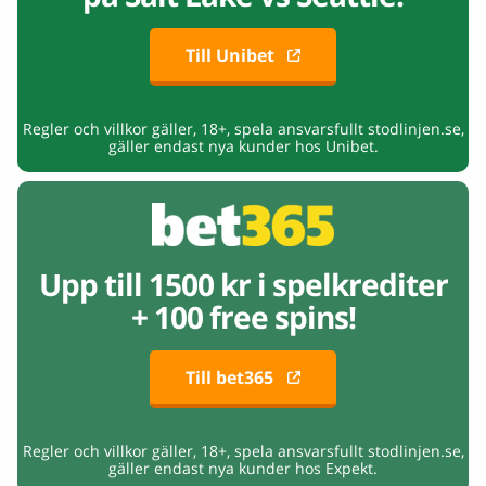
Till Unibet
Regler och villkor gäller, 18+, spela ansvarsfullt stodlinjen.se,
gäller endast nya kunder hos Unibet.
Upp till 1500 kr i spelkrediter
+ 100 free spins!
Till bet365
Regler och villkor gäller, 18+, spela ansvarsfullt stodlinjen.se,
gäller endast nya kunder hos Expekt.