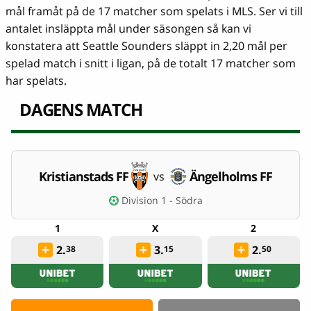
mål framåt på de 17 matcher som spelats i MLS. Ser vi till
antalet insläppta mål under säsongen så kan vi
konstatera att Seattle Sounders släppt in 2,20 mål per
spelad match i snitt i ligan, på de totalt 17 matcher som
har spelats.
DAGENS MATCH
Kristianstads FF
Ängelholms FF
vs
Division 1 - Södra
2.
3.
2.
38
15
50