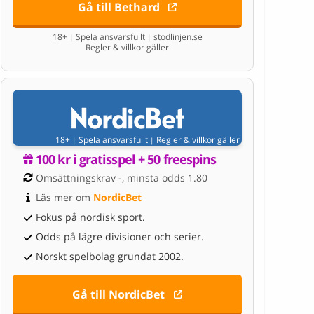
Gå till Bethard
18+
Spela ansvarsfullt
stodlinjen.se
|
|
Regler & villkor gäller
18+
Spela ansvarsfullt
Regler & villkor gäller
|
|
100 kr i gratisspel + 50 freespins
Omsättningskrav -, minsta odds 1.80
Läs mer om 
NordicBet
Fokus på nordisk sport.
Odds på lägre divisioner och serier.
Norskt spelbolag grundat 2002.
Gå till NordicBet