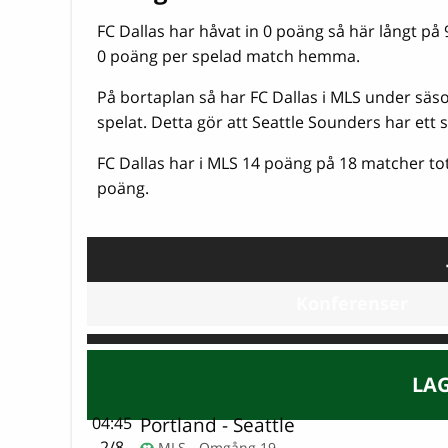
FC Dallas har håvat in 0 poäng så här långt på 
0 poäng per spelad match hemma.
På bortaplan så har FC Dallas i MLS under säs
spelat. Detta gör att Seattle Sounders har ett
FC Dallas har i MLS 14 poäng på 18 matcher tot
poäng.
Konferenser
LA
Portland
-
Seattle
04:45
2/8
MLS - Omgång 19