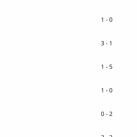
1 - 0
3 - 1
1 - 5
1 - 0
0 - 2