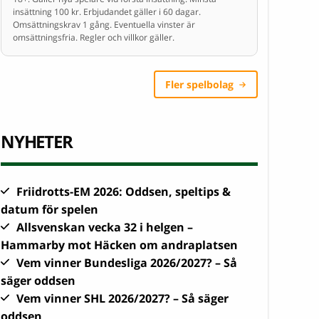
insättning 100 kr. Erbjudandet gäller i 60 dagar.
Omsättningskrav 1 gång. Eventuella vinster är
omsättningsfria. Regler och villkor gäller.
Fler spelbolag
NYHETER
Friidrotts-EM 2026: Oddsen, speltips &
datum för spelen
Allsvenskan vecka 32 i helgen –
Hammarby mot Häcken om andraplatsen
Vem vinner Bundesliga 2026/2027? – Så
säger oddsen
Vem vinner SHL 2026/2027? – Så säger
oddsen