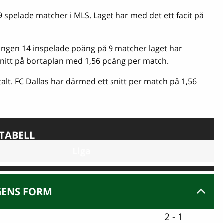
9 spelade matcher i MLS. Laget har med det ett facit på
ongen 14 inspelade poäng på 9 matcher laget har
 snitt på bortaplan med 1,56 poäng per match.
alt. FC Dallas har därmed ett snitt per match på 1,56
TABELL
Liga
GENS FORM
2 - 1