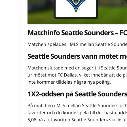
Matchinfo Seattle Sounders – FC D
Matchen spelades i MLS mellan Seattle Sounder
Seattle Sounders vann mötet mo
Matchen slutade med en seger till Seattle Sou
ur mötet mot FC Dallas, vilket innebär att de p
inte kommer tilldelas några nya poäng.
1X2-oddsen på Seattle Sounders 
På matchen i MLS mellan Seattle Sounders och
favoriter och du kunde spela till det bästa odds
5,06 på att favoriten Seattle Sounders skulle 