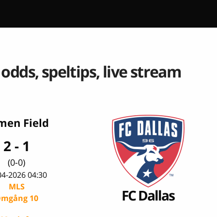
 odds, speltips, live stream
men Field
2 - 1
(0-0)
04-2026 04:30
MLS
FC Dallas
mgång 10