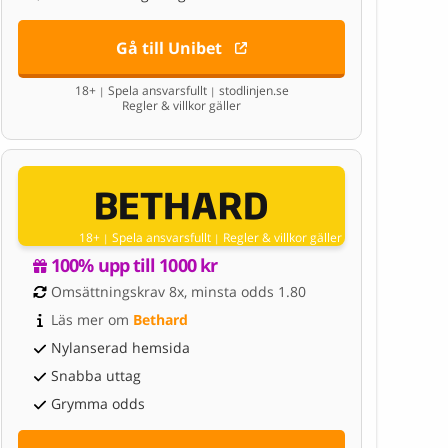
Gå till Unibet
18+
Spela ansvarsfullt
stodlinjen.se
|
|
Regler & villkor gäller
18+
Spela ansvarsfullt
Regler & villkor gäller
|
|
100% upp till 1000 kr
Omsättningskrav 8x, minsta odds 1.80
Läs mer om 
Bethard
Nylanserad hemsida
Snabba uttag
Grymma odds