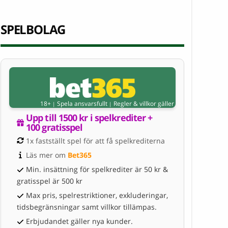
SPELBOLAG
18+
Spela ansvarsfullt
Regler & villkor gäller
|
|
Upp till 1500 kr i spelkrediter + 
100 gratisspel
1x fastställt spel för att få spelkrediterna
Läs mer om 
Bet365
Min. insättning för spelkrediter är 50 kr &
gratisspel är 500 kr
Max pris, spelrestriktioner, exkluderingar,
tidsbegränsningar samt villkor tillämpas.
Erbjudandet gäller nya kunder.