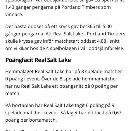
1,43 gånger pengarna på Portland Timbers som
vinnare.
Det bästa oddset på ett kryss gav bet365 till 5.00
gånger pengarna. Att Real Salt Lake - Portland Timbers
skulle kryssa gav inför matchstart oddset 4,88 i snitt
om vi kikar hos de 4 spelbolagen i vår oddsjämförelse.
Poängfacit Real Salt Lake
Hemmalaget Real Salt Lake har på 8 spelade matcher
0 poäng i event. Över de 8 spelade hemmamatcher
har nu Real Salt Lake ett poängsnitt på 0 poäng per
match.
På bortaplan har Real Salt Lake tagit 6 poäng på 9
spelade matcher i event. Så laget har ett facit på 0,67
poäng per bortamatch.