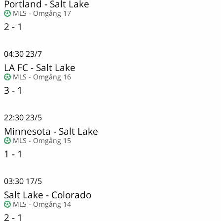
Portland
-
Salt Lake
MLS - Omgång 17
2 - 1
04:30
23/7
LA FC
-
Salt Lake
MLS - Omgång 16
3 - 1
22:30
23/5
Minnesota
-
Salt Lake
MLS - Omgång 15
1 - 1
03:30
17/5
Salt Lake
-
Colorado
MLS - Omgång 14
2 - 1