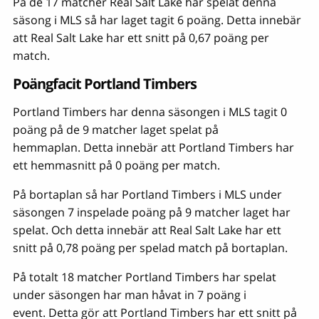
På de 17 matcher Real Salt Lake har spelat denna
säsong i MLS så har laget tagit 6 poäng. Detta innebär
att Real Salt Lake har ett snitt på 0,67 poäng per
match.
Poängfacit Portland Timbers
Portland Timbers har denna säsongen i MLS tagit 0
poäng på de 9 matcher laget spelat på
hemmaplan. Detta innebär att Portland Timbers har
ett hemmasnitt på 0 poäng per match.
På bortaplan så har Portland Timbers i MLS under
säsongen 7 inspelade poäng på 9 matcher laget har
spelat. Och detta innebär att Real Salt Lake har ett
snitt på 0,78 poäng per spelad match på bortaplan.
På totalt 18 matcher Portland Timbers har spelat
under säsongen har man håvat in 7 poäng i
event. Detta gör att Portland Timbers har ett snitt på