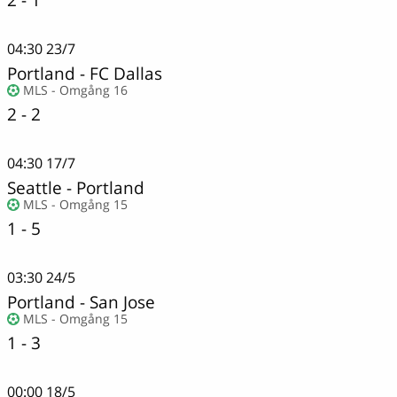
04:30
23/7
Portland
-
FC Dallas
MLS - Omgång 16
2 - 2
04:30
17/7
Seattle
-
Portland
MLS - Omgång 15
1 - 5
03:30
24/5
Portland
-
San Jose
MLS - Omgång 15
1 - 3
00:00
18/5