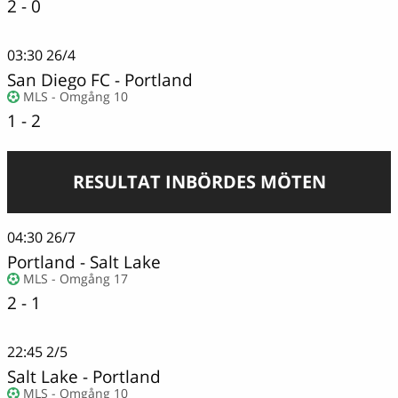
2 - 0
03:30
26/4
San Diego FC
-
Portland
MLS - Omgång 10
1 - 2
RESULTAT INBÖRDES MÖTEN
04:30
26/7
Portland
-
Salt Lake
MLS - Omgång 17
2 - 1
22:45
2/5
Salt Lake
-
Portland
MLS - Omgång 10