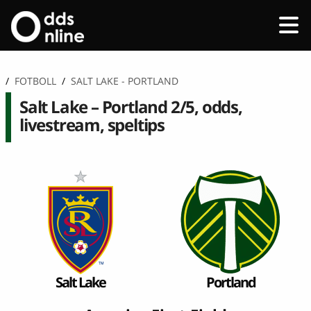
/
FOTBOLL
/
SALT LAKE - PORTLAND
Salt Lake – Portland 2/5, odds,
livestream, speltips
Salt Lake
Portland