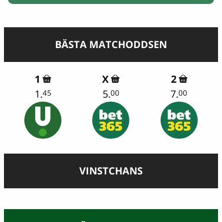
BÄSTA MATCHODDSEN
1
X
2
1.
5.
7.
45
00
00
VINSTCHANS