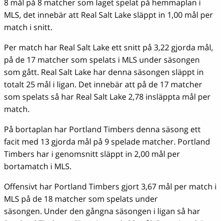
8 mål på 8 matcher som laget spelat på hemmaplan i
MLS, det innebär att Real Salt Lake släppt in 1,00 mål per
match i snitt.
Per match har Real Salt Lake ett snitt på 3,22 gjorda mål,
på de 17 matcher som spelats i MLS under säsongen
som gått. Real Salt Lake har denna säsongen släppt in
totalt 25 mål i ligan. Det innebär att på de 17 matcher
som spelats så har Real Salt Lake 2,78 insläppta mål per
match.
På bortaplan har Portland Timbers denna säsong ett
facit med 13 gjorda mål på 9 spelade matcher. Portland
Timbers har i genomsnitt släppt in 2,00 mål per
bortamatch i MLS.
Offensivt har Portland Timbers gjort 3,67 mål per match i
MLS på de 18 matcher som spelats under
säsongen. Under den gångna säsongen i ligan så har