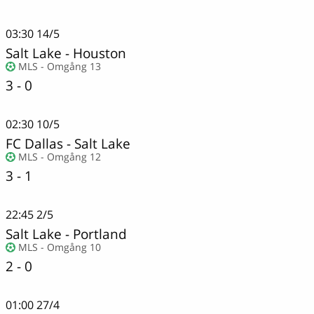
03:30
14/5
Salt Lake
-
Houston
MLS - Omgång 13
3 - 0
02:30
10/5
FC Dallas
-
Salt Lake
MLS - Omgång 12
3 - 1
22:45
2/5
Salt Lake
-
Portland
MLS - Omgång 10
2 - 0
01:00
27/4