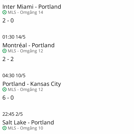
Inter Miami
-
Portland
MLS - Omgång 14
2 - 0
01:30
14/5
Montréal
-
Portland
MLS - Omgång 12
2 - 2
04:30
10/5
Portland
-
Kansas City
MLS - Omgång 12
6 - 0
22:45
2/5
Salt Lake
-
Portland
MLS - Omgång 10