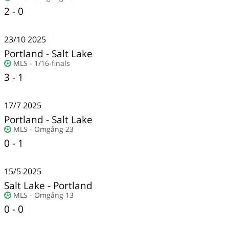
2 - 0
23/10
2025
Portland
-
Salt Lake
MLS - 1/16-finals
3 - 1
17/7
2025
Portland
-
Salt Lake
MLS - Omgång 23
0 - 1
15/5
2025
Salt Lake
-
Portland
MLS - Omgång 13
0 - 0