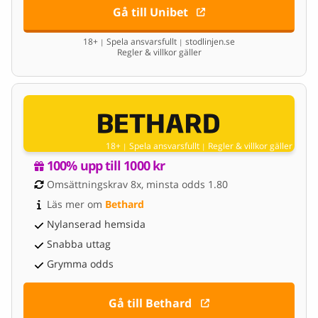
Gå till Unibet
18+
Spela ansvarsfullt
stodlinjen.se
|
|
Regler & villkor gäller
18+
Spela ansvarsfullt
Regler & villkor gäller
|
|
100% upp till 1000 kr
Omsättningskrav 8x, minsta odds 1.80
Läs mer om 
Bethard
Nylanserad hemsida
Snabba uttag
Grymma odds
Gå till Bethard