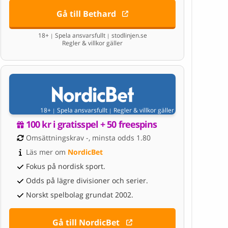
Gå till Bethard
18+
Spela ansvarsfullt
stodlinjen.se
|
|
Regler & villkor gäller
18+
Spela ansvarsfullt
Regler & villkor gäller
|
|
100 kr i gratisspel + 50 freespins
Omsättningskrav -, minsta odds 1.80
Läs mer om 
NordicBet
Fokus på nordisk sport.
Odds på lägre divisioner och serier.
Norskt spelbolag grundat 2002.
Gå till NordicBet