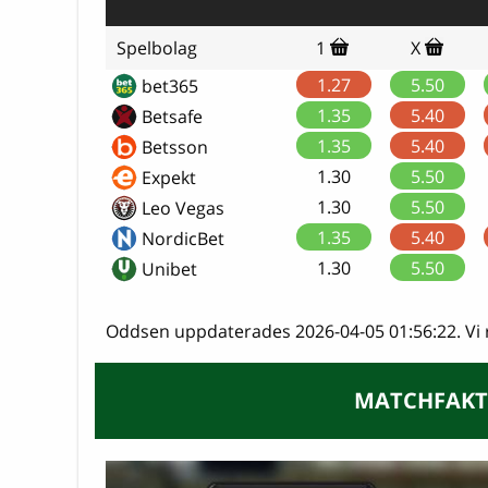
Spelbolag
1
X
1.27
5.50
bet365
1.35
5.40
Betsafe
1.35
5.40
Betsson
1.30
5.50
Expekt
1.30
5.50
Leo Vegas
1.35
5.40
NordicBet
1.30
5.50
Unibet
Oddsen uppdaterades 2026-04-05 01:56:22. Vi re
MATCHFAKT