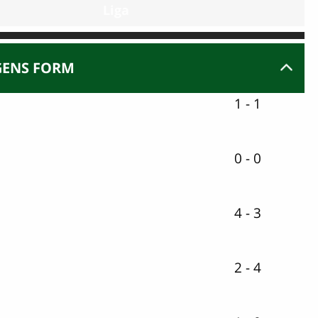
Liga
GENS FORM
1 - 1
0 - 0
4 - 3
2 - 4