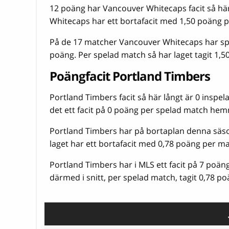
12 poäng har Vancouver Whitecaps facit så här
Whitecaps har ett bortafacit med 1,50 poäng 
På de 17 matcher Vancouver Whitecaps har spel
poäng. Per spelad match så har laget tagit 1,50
Poängfacit Portland Timbers
Portland Timbers facit så här långt är 0 ins
det ett facit på 0 poäng per spelad match he
Portland Timbers har på bortaplan denna säso
laget har ett bortafacit med 0,78 poäng per ma
Portland Timbers har i MLS ett facit på 7 poä
därmed i snitt, per spelad match, tagit 0,78 po