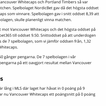
 Vancouver Whitecaps och Portland Timbers så var
tchen. Spelbolaget NordicBet gav då det högsta oddset
ps som vinnare. Spelbolagen gav i snitt oddset 8,39 att
olagen, skulle planenligt vinna matchen.
et mot Vancouver Whitecaps och det högsta oddset på
et365 till oddset 9.50. Snittoddset på att underdogen
 de 7 spelbolagen, som vi jämför oddsen från, 1,32
Whitecaps.
.50 gånger pengarna. De 7 spelbolagen i vår
 pengarna på ett oavgjort resultat mellan Vancouver
s
 lång i MLS där laget har håvat in 0 poäng på 9
r nu Vancouver Whitecaps ett poängsnitt på 0 poäng