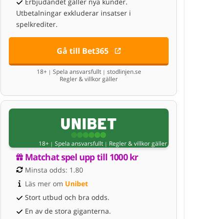
Erbjudandet gäller nya kunder.
Utbetalningar exkluderar insatser i
spelkrediter.
Gå till Bet365
18+
Spela ansvarsfullt
stodlinjen.se
|
|
Regler & villkor gäller
18+
Spela ansvarsfullt
Regler & villkor gäller
|
|
Matchat spel upp till 1000 kr
Minsta odds: 1.80
Läs mer om 
Unibet
Stort utbud och bra odds.
En av de stora giganterna.