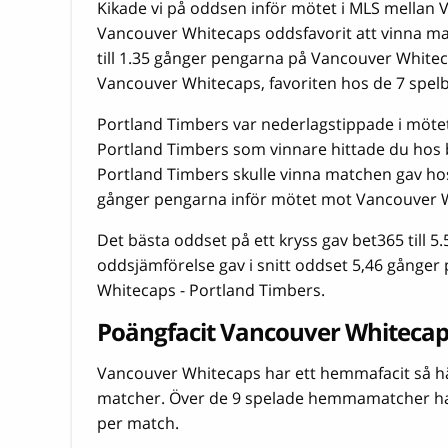
Kikade vi på oddsen inför mötet i MLS mellan
Vancouver Whitecaps oddsfavorit att vinna ma
till 1.35 gånger pengarna på Vancouver Whiteca
Vancouver Whitecaps, favoriten hos de 7 spelb
Portland Timbers var nederlagstippade i möt
Portland Timbers som vinnare hittade du hos b
Portland Timbers skulle vinna matchen gav hos
gånger pengarna inför mötet mot Vancouver 
Det bästa oddset på ett kryss gav bet365 till 5
oddsjämförelse gav i snitt oddset 5,46 gånger
Whitecaps - Portland Timbers.
Poängfacit Vancouver Whitecap
Vancouver Whitecaps har ett hemmafacit så här
matcher. Över de 9 spelade hemmamatcher ha
per match.