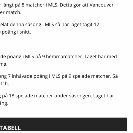
 långt på 8 matcher i MLS. Detta gör att Vancouver
per match.
at denna säsong i MLS så har laget tagit 12
 poäng i snitt.
pelade poäng i MLS på 9 hemmamatcher. Laget har med
mma.
ng 7 inhåvade poäng i MLS på 9 spelade matcher. Så
tch.
ng på 18 spelade matcher under säsongen. Laget har
äng.
TABELL