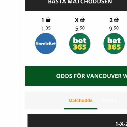
BÄSTA MATCHODDSEN
1
X
2
1.
5.
9.
35
50
50
ODDS FÖR VANCOUVER W
Matchodds
Halvtid
1-X-