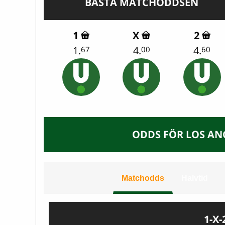
BÄSTA MATCHODDSEN
1
X
2
1.
4.
4.
67
00
60
ODDS FÖR LOS ANG
Matchodds
Halvtid
1-X-