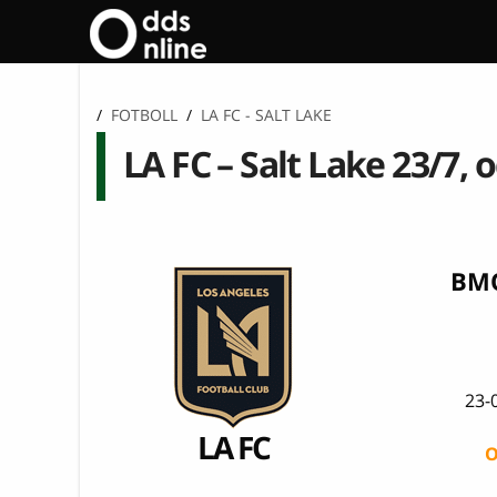
/
FOTBOLL
/
LA FC - SALT LAKE
LA FC – Salt Lake 23/7, 
BMO
23-
LA FC
O