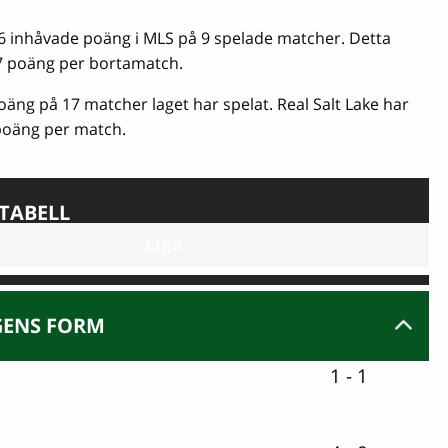
 6 inhåvade poäng i MLS på 9 spelade matcher. Detta
,67 poäng per bortamatch.
oäng på 17 matcher laget har spelat. Real Salt Lake har
poäng per match.
TABELL
Liga
GENS FORM
1 - 1