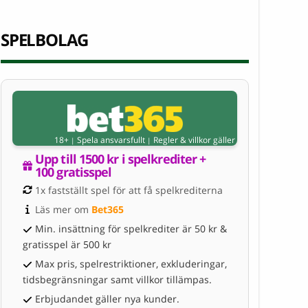
SPELBOLAG
18+
Spela ansvarsfullt
Regler & villkor gäller
|
|
Upp till 1500 kr i spelkrediter + 
100 gratisspel
1x fastställt spel för att få spelkrediterna
Läs mer om 
Bet365
Min. insättning för spelkrediter är 50 kr &
gratisspel är 500 kr
Max pris, spelrestriktioner, exkluderingar,
tidsbegränsningar samt villkor tillämpas.
Erbjudandet gäller nya kunder.