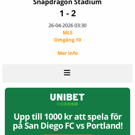
Snapdragon Stadium
1 - 2
26-04-2026 03:30
MLS
Omgång 10
Mer info
Upp till 1000 kr att spela för
på
San Diego FC vs Portland!