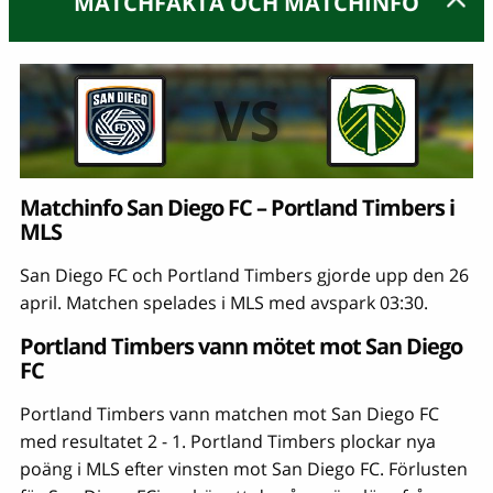
MATCHFAKTA OCH MATCHINFO
Matchinfo San Diego FC – Portland Timbers i
MLS
San Diego FC och Portland Timbers gjorde upp den 26
april. Matchen spelades i MLS med avspark 03:30.
Portland Timbers vann mötet mot San Diego
FC
Portland Timbers vann matchen mot San Diego FC
med resultatet 2 - 1. Portland Timbers plockar nya
poäng i MLS efter vinsten mot San Diego FC. Förlusten