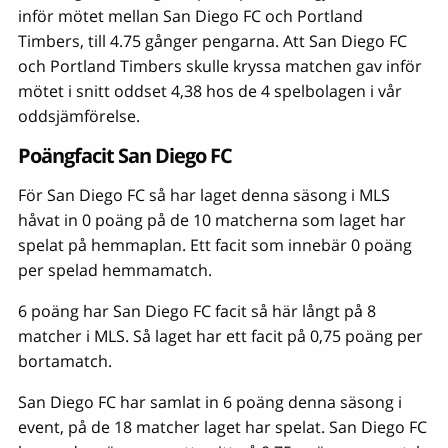
inför mötet mellan San Diego FC och Portland
Timbers, till 4.75 gånger pengarna. Att San Diego FC
och Portland Timbers skulle kryssa matchen gav inför
mötet i snitt oddset 4,38 hos de 4 spelbolagen i vår
oddsjämförelse.
Poängfacit San Diego FC
För San Diego FC så har laget denna säsong i MLS
håvat in 0 poäng på de 10 matcherna som laget har
spelat på hemmaplan. Ett facit som innebär 0 poäng
per spelad hemmamatch.
6 poäng har San Diego FC facit så här långt på 8
matcher i MLS. Så laget har ett facit på 0,75 poäng per
bortamatch.
San Diego FC har samlat in 6 poäng denna säsong i
event, på de 18 matcher laget har spelat. San Diego FC