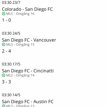
03:30
23/7
Colorado
-
San Diego FC
MLS - Omgång 16
1 - 0
03:30
24/5
San Diego FC
-
Vancouver
MLS - Omgång 15
2 - 4
03:30
17/5
San Diego FC
-
Cincinatti
MLS - Omgång 14
3 - 3
03:30
14/5
San Diego FC
-
Austin FC
MLS - Omgång 13