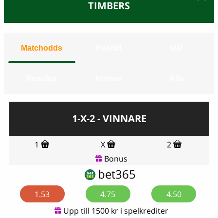
TIMBERS
Matchodds
Halvtid
Mål
Resultat
Hörnor
Alla
1-X-2 - VINNARE
1
X
2
Bonus
bet365
1.53
4.75
4.50
Upp till 1500 kr i spelkrediter