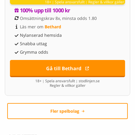
18+
Spela ansvarsfullt
Regler & villkor gäller
|
|
100% upp till 1000 kr
Omsättningskrav 8x, minsta odds 1.80
Läs mer om 
Bethard
Nylanserad hemsida
Snabba uttag
Grymma odds
Gå till Bethard
18+
Spela ansvarsfullt
stodlinjen.se
|
|
Regler & villkor gäller
Fler spelbolag