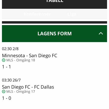
TABELL
Konferenser
Liga
LAGENS FORM
02:30
2/8
Minnesota
-
San Diego FC
MLS - Omgång 18
1 - 1
03:30
26/7
San Diego FC
-
FC Dallas
MLS - Omgång 17
1 - 0