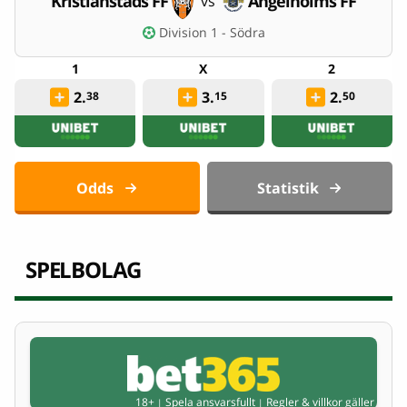
Kristianstads FF
Ängelholms FF
vs
Division 1 - Södra
2.
3.
2.
38
15
50
Odds
Statistik
SPELBOLAG
18+
Spela ansvarsfullt
Regler & villkor gäller
|
|