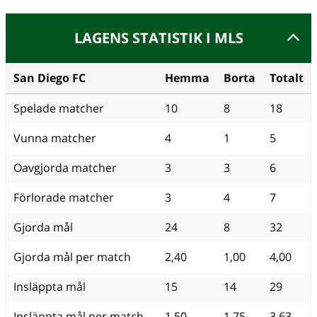
LAGENS STATISTIK I MLS
San Diego FC
Hemma
Borta
Totalt
Spelade matcher
10
8
18
Vunna matcher
4
1
5
Oavgjorda matcher
3
3
6
Förlorade matcher
3
4
7
Gjorda mål
24
8
32
Gjorda mål per match
2,40
1,00
4,00
Insläppta mål
15
14
29
Insläppta mål per match
1,50
1,75
3,63