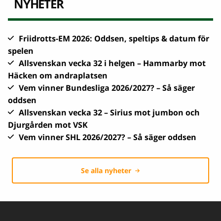
NYHETER
Friidrotts-EM 2026: Oddsen, speltips & datum för
spelen
Allsvenskan vecka 32 i helgen – Hammarby mot
Häcken om andraplatsen
Vem vinner Bundesliga 2026/2027? – Så säger
oddsen
Allsvenskan vecka 32 – Sirius mot jumbon och
Djurgården mot VSK
Vem vinner SHL 2026/2027? – Så säger oddsen
Se alla nyheter