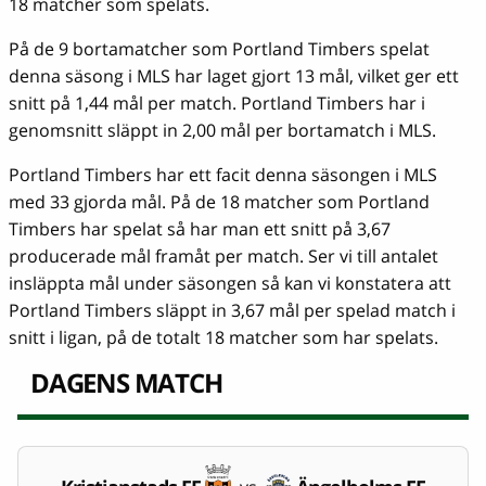
18 matcher som spelats.
På de 9 bortamatcher som Portland Timbers spelat
denna säsong i MLS har laget gjort 13 mål, vilket ger ett
snitt på 1,44 mål per match. Portland Timbers har i
genomsnitt släppt in 2,00 mål per bortamatch i MLS.
Portland Timbers har ett facit denna säsongen i MLS
med 33 gjorda mål. På de 18 matcher som Portland
Timbers har spelat så har man ett snitt på 3,67
producerade mål framåt per match. Ser vi till antalet
insläppta mål under säsongen så kan vi konstatera att
Portland Timbers släppt in 3,67 mål per spelad match i
snitt i ligan, på de totalt 18 matcher som har spelats.
DAGENS MATCH