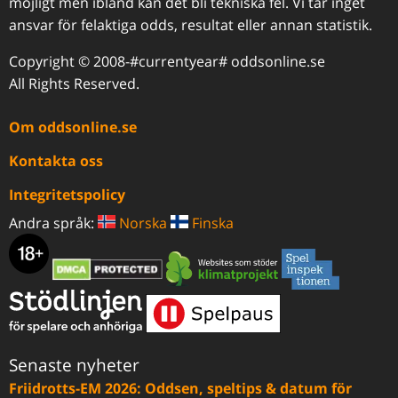
möjligt men ibland kan det bli tekniska fel. Vi tar inget
ansvar för felaktiga odds, resultat eller annan statistik.
Copyright © 2008-#currentyear# oddsonline.se
All Rights Reserved.
Om oddsonline.se
Kontakta oss
Integritetspolicy
Andra språk:
Norska
Finska
Senaste nyheter
Friidrotts-EM 2026: Oddsen, speltips & datum för