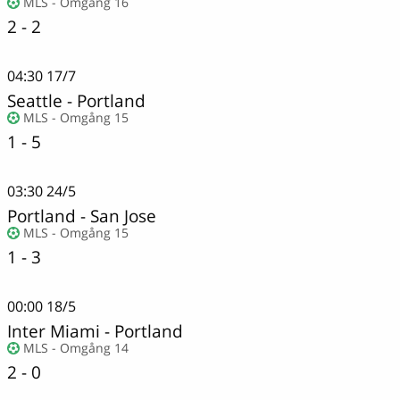
MLS - Omgång 16
2 - 2
04:30
17/7
Seattle
-
Portland
MLS - Omgång 15
1 - 5
03:30
24/5
Portland
-
San Jose
MLS - Omgång 15
1 - 3
00:00
18/5
Inter Miami
-
Portland
MLS - Omgång 14
2 - 0