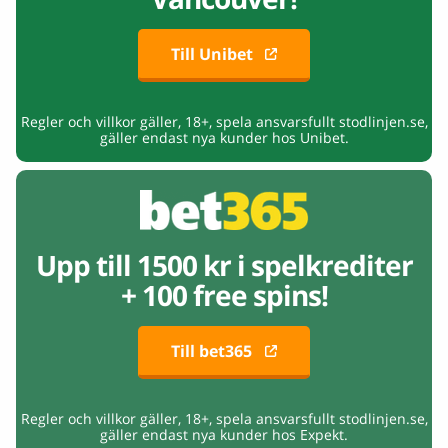
Till Unibet
Regler och villkor gäller, 18+, spela ansvarsfullt stodlinjen.se,
gäller endast nya kunder hos Unibet.
Upp till 1500 kr i spelkrediter
+ 100 free spins!
Till bet365
Regler och villkor gäller, 18+, spela ansvarsfullt stodlinjen.se,
gäller endast nya kunder hos Expekt.