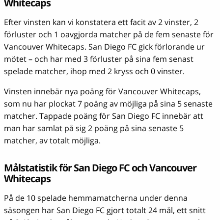
Whitecaps
Efter vinsten kan vi konstatera ett facit av 2 vinster, 2
förluster och 1 oavgjorda matcher på de fem senaste för
Vancouver Whitecaps. San Diego FC gick förlorande ur
mötet – och har med 3 förluster på sina fem senast
spelade matcher, ihop med 2 kryss och 0 vinster.
Vinsten innebär nya poäng för Vancouver Whitecaps,
som nu har plockat 7 poäng av möjliga på sina 5 senaste
matcher. Tappade poäng för San Diego FC innebär att
man har samlat på sig 2 poäng på sina senaste 5
matcher, av totalt möjliga.
Målstatistik för San Diego FC och Vancouver
Whitecaps
På de 10 spelade hemmamatcherna under denna
säsongen har San Diego FC gjort totalt 24 mål, ett snitt