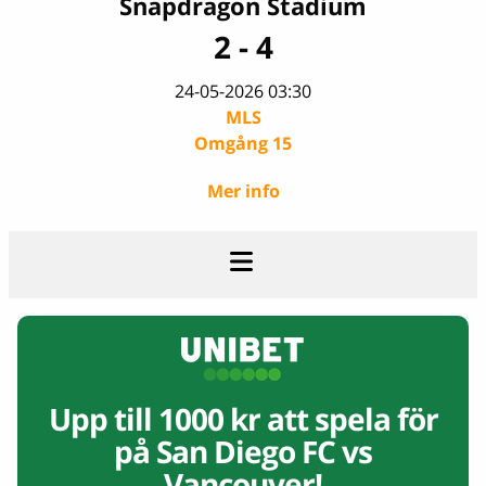
Snapdragon Stadium
2 - 4
24-05-2026 03:30
MLS
Omgång 15
Mer info
Upp till 1000 kr att spela för
på
San Diego FC vs
Vancouver!