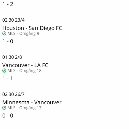
1 - 2
02:30
23/4
Houston
-
San Diego FC
MLS - Omgång 9
1 - 0
01:30
2/8
Vancouver
-
LA FC
MLS - Omgång 18
1 - 1
02:30
26/7
Minnesota
-
Vancouver
MLS - Omgång 17
0 - 0