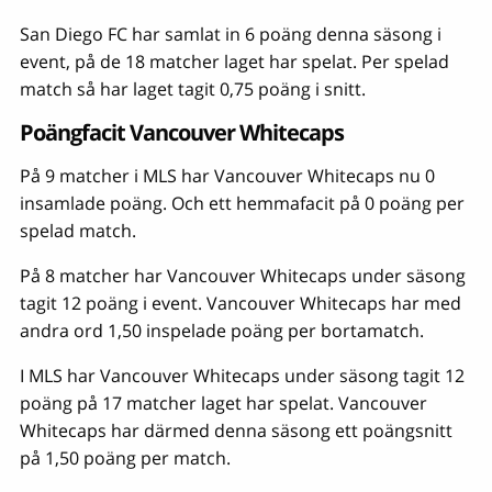
San Diego FC har samlat in 6 poäng denna säsong i
event, på de 18 matcher laget har spelat. Per spelad
match så har laget tagit 0,75 poäng i snitt.
Poängfacit Vancouver Whitecaps
På 9 matcher i MLS har Vancouver Whitecaps nu 0
insamlade poäng. Och ett hemmafacit på 0 poäng per
spelad match.
På 8 matcher har Vancouver Whitecaps under säsong
tagit 12 poäng i event. Vancouver Whitecaps har med
andra ord 1,50 inspelade poäng per bortamatch.
I MLS har Vancouver Whitecaps under säsong tagit 12
poäng på 17 matcher laget har spelat. Vancouver
Whitecaps har därmed denna säsong ett poängsnitt
på 1,50 poäng per match.