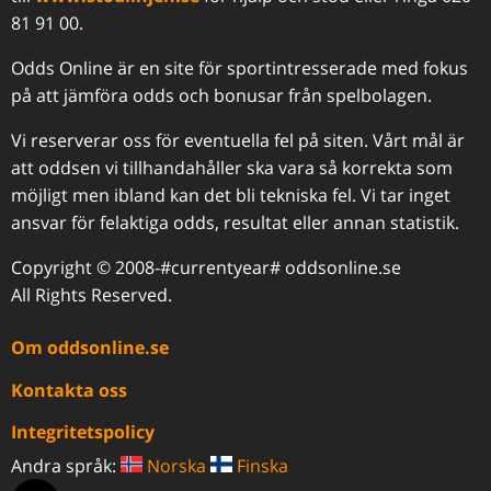
81 91 00.
Odds Online är en site för sportintresserade med fokus
på att jämföra odds och bonusar från spelbolagen.
Vi reserverar oss för eventuella fel på siten. Vårt mål är
att oddsen vi tillhandahåller ska vara så korrekta som
möjligt men ibland kan det bli tekniska fel. Vi tar inget
ansvar för felaktiga odds, resultat eller annan statistik.
Copyright © 2008-#currentyear# oddsonline.se
All Rights Reserved.
Om oddsonline.se
Kontakta oss
Integritetspolicy
Andra språk:
Norska
Finska