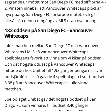
segrande ur mötet mot San Diego FC med siffrorna 4 -
2. Vinsten innebär att Vancouver Whitecaps plockar
nya poäng. San Diego FC förlorade mötet, och går
alltså från denna omgång av MLS utan nya poäng.
1X2-oddsen på San Diego FC - Vancouver
Whitecaps
Inför matchen mellan San Diego FC och Vancouver
Whitecaps i MLS så var Vancouver Whitecaps
spelbolagens favorit att vinna om vi kikar på oddsen.
Och det högsta oddset på Vancouver Whitecaps
hittade du hos Unibet till 1.93 gånger pengarna. I vår
oddsjämförelse så gav de 4 spelbolagen i snitt oddset
3,38 på att Vancouver Whitecaps skulle vinna
matchen.
Spelbolaget Unibet gav det högsta oddset på San
Diego FC som vinnare, till oddset 3.40 gånger