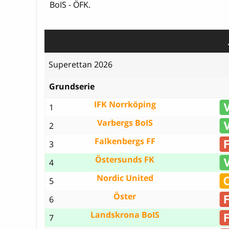
BoIS - ÖFK.
Superettan 2026
Grundserie
IFK Norrköping
1
Varbergs BoIS
2
Falkenbergs FF
3
Östersunds FK
4
Nordic United
5
Öster
6
Landskrona BoIS
7