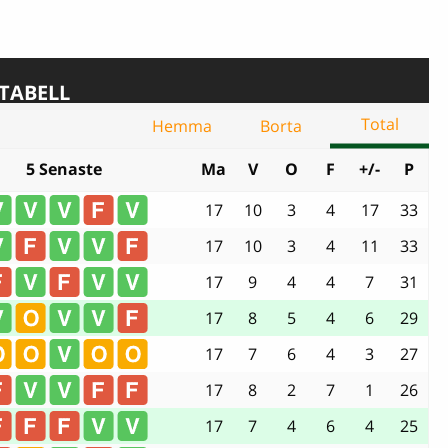
TABELL
Total
Hemma
Borta
5 Senaste
Ma
V
O
F
+/-
P
17
10
3
4
17
33
17
10
3
4
11
33
17
9
4
4
7
31
17
8
5
4
6
29
17
7
6
4
3
27
17
8
2
7
1
26
17
7
4
6
4
25