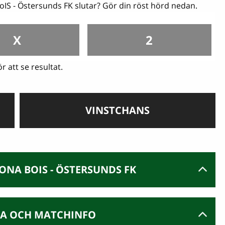
IS - Östersunds FK slutar? Gör din röst hörd nedan.
X
2
r att se resultat.
VINSTCHANS
NA BOIS - ÖSTERSUNDS FK
A OCH MATCHINFO