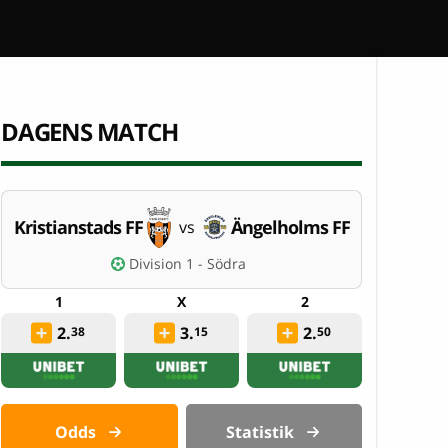
DAGENS MATCH
Kristianstads FF
Ängelholms FF
vs
Division 1 - Södra
2.
3.
2.
38
15
50
Odds
Statistik