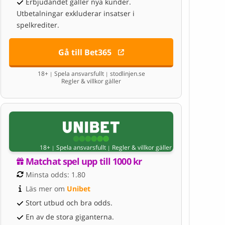
Erbjudandet gäller nya kunder.
Utbetalningar exkluderar insatser i
spelkrediter.
Gå till Bet365
18+
Spela ansvarsfullt
stodlinjen.se
|
|
Regler & villkor gäller
18+
Spela ansvarsfullt
Regler & villkor gäller
|
|
Matchat spel upp till 1000 kr
Minsta odds: 1.80
Läs mer om 
Unibet
Stort utbud och bra odds.
En av de stora giganterna.