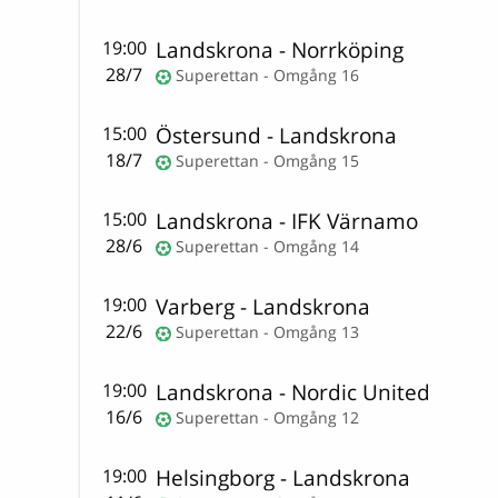
Landskrona
-
Norrköping
19:00
28/7
Superettan - Omgång 16
Östersund
-
Landskrona
15:00
18/7
Superettan - Omgång 15
Landskrona
-
IFK Värnamo
15:00
28/6
Superettan - Omgång 14
Varberg
-
Landskrona
19:00
22/6
Superettan - Omgång 13
Landskrona
-
Nordic United
19:00
16/6
Superettan - Omgång 12
Helsingborg
-
Landskrona
19:00