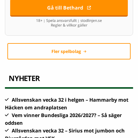
Gå till Bethard
18+
Spela ansvarsfullt
stodlinjen.se
|
|
Regler & villkor gäller
Fler spelbolag
NYHETER
Allsvenskan vecka 32 i helgen – Hammarby mot
Häcken om andraplatsen
Vem vinner Bundesliga 2026/2027? – Så säger
oddsen
Allsvenskan vecka 32 – Sirius mot jumbon och