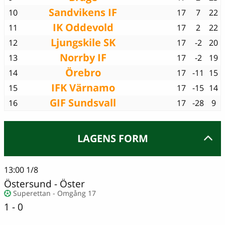
Sandvikens IF
10
17
7
22
IK Oddevold
11
17
2
22
Ljungskile SK
12
17
-2
20
Norrby IF
13
17
-2
19
Örebro
14
17
-11
15
IFK Värnamo
15
17
-15
14
GIF Sundsvall
16
17
-28
9
LAGENS FORM
13:00
1/8
Östersund
-
Öster
Superettan - Omgång 17
1 - 0