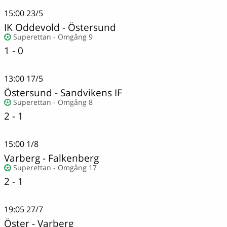
15:00
23/5
IK Oddevold
-
Östersund
Superettan - Omgång 9
1 - 0
13:00
17/5
Östersund
-
Sandvikens IF
Superettan - Omgång 8
2 - 1
15:00
1/8
Varberg
-
Falkenberg
Superettan - Omgång 17
2 - 1
19:05
27/7
Öster
-
Varberg