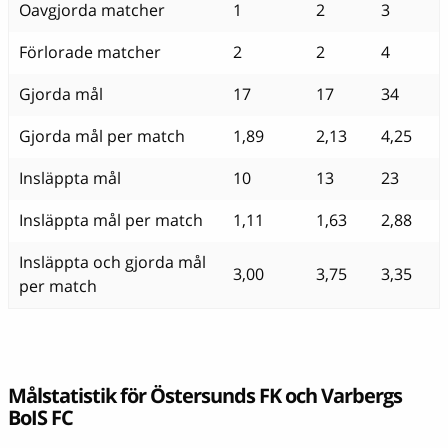
Oavgjorda matcher
1
2
3
Förlorade matcher
2
2
4
Gjorda mål
17
17
34
Gjorda mål per match
1,89
2,13
4,25
Insläppta mål
10
13
23
Insläppta mål per match
1,11
1,63
2,88
Insläppta och gjorda mål
3,00
3,75
3,35
per match
Målstatistik för Östersunds FK och Varbergs
BoIS FC