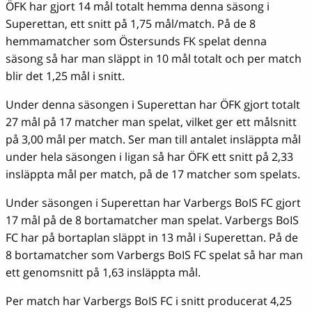
ÖFK har gjort 14 mål totalt hemma denna säsong i
Superettan, ett snitt på 1,75 mål/match. På de 8
hemmamatcher som Östersunds FK spelat denna
säsong så har man släppt in 10 mål totalt och per match
blir det 1,25 mål i snitt.
Under denna säsongen i Superettan har ÖFK gjort totalt
27 mål på 17 matcher man spelat, vilket ger ett målsnitt
på 3,00 mål per match. Ser man till antalet insläppta mål
under hela säsongen i ligan så har ÖFK ett snitt på 2,33
insläppta mål per match, på de 17 matcher som spelats.
Under säsongen i Superettan har Varbergs BoIS FC gjort
17 mål på de 8 bortamatcher man spelat. Varbergs BoIS
FC har på bortaplan släppt in 13 mål i Superettan. På de
8 bortamatcher som Varbergs BoIS FC spelat så har man
ett genomsnitt på 1,63 insläppta mål.
Per match har Varbergs BoIS FC i snitt producerat 4,25