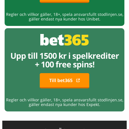
Regler och villkor gäller, 18+, spela ansvarsfullt stodlinjen.se,
gäller endast nya kunder hos Unibet.
Upp till 1500 kr i spelkrediter
+ 100 free spins!
Till bet365
Regler och villkor gäller, 18+, spela ansvarsfullt stodlinjen.se,
gäller endast nya kunder hos Expekt.