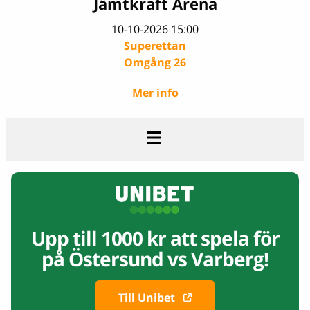
Jämtkraft Arena
10-10-2026 15:00
Superettan
Omgång 26
Mer info
Upp till 1000 kr att spela för
på
Östersund vs Varberg!
Till Unibet