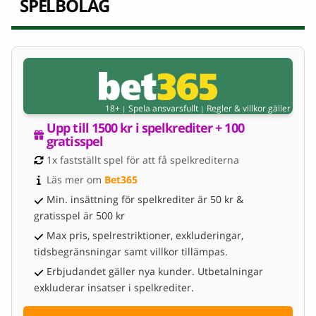
SPELBOLAG
18+
Spela ansvarsfullt
Regler & villkor gäller
|
|
Upp till 1500 kr i spelkrediter + 100 
gratisspel
1x fastställt spel för att få spelkrediterna
Läs mer om 
Bet365
Min. insättning för spelkrediter är 50 kr &
gratisspel är 500 kr
Max pris, spelrestriktioner, exkluderingar,
tidsbegränsningar samt villkor tillämpas.
Erbjudandet gäller nya kunder. Utbetalningar
exkluderar insatser i spelkrediter.