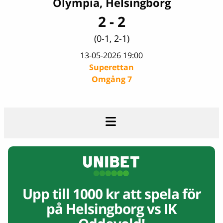
Olympia, Helsingborg
2 - 2
(0-1, 2-1)
13-05-2026 19:00
Superettan
Omgång 7
Upp till 1000 kr att spela för
på
Helsingborg vs IK