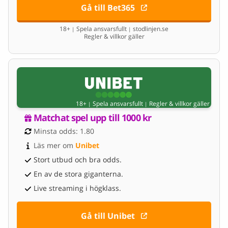
Gå till Bet365
18+
Spela ansvarsfullt
stodlinjen.se
|
|
Regler & villkor gäller
18+
Spela ansvarsfullt
Regler & villkor gäller
|
|
Matchat spel upp till 1000 kr
Minsta odds: 1.80
Läs mer om 
Unibet
Stort utbud och bra odds.
En av de stora giganterna.
Live streaming i högklass.
Gå till Unibet