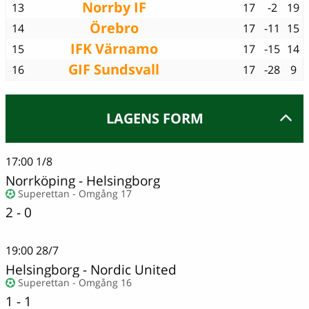
Norrby IF
13
17
-2
19
Örebro
14
17
-11
15
IFK Värnamo
15
17
-15
14
GIF Sundsvall
16
17
-28
9
LAGENS FORM
17:00
1/8
Norrköping
-
Helsingborg
Superettan - Omgång 17
2 - 0
19:00
28/7
Helsingborg
-
Nordic United
Superettan - Omgång 16
1 - 1