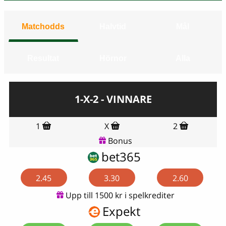
Matchodds
Halvtid
Mål
Resultat
Hörnor
Alla
1-X-2 - VINNARE
1
X
2
Bonus
bet365
2.45
3.30
2.60
Upp till 1500 kr i spelkrediter
Expekt