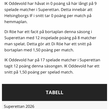
IK Oddevold har håvat in 0 poäng så här långt på 9
spelade matcher i Superettan. Detta innebär att
Helsingborgs IF i snitt tar 0 poäng per match på
hemmaplan.
Di Röe har ett facit på bortaplan denna säsong i
Superettan med 12 inspelade poäng på 8 matcher
man spelat. Detta gör att Di Röe har ett snitt på
bortaplan med 1,50 poäng per match.
IK Oddevold har på 17 spelade matcher i Superettan
tagit 12 poäng denna säsongen. IK Oddevold har ett
snitt på 1,50 poäng per spelad match.
TABELL
Superettan 2026