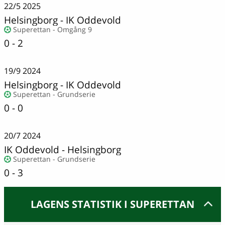
22/5
2025
Helsingborg
-
IK Oddevold
Superettan - Omgång 9
0 - 2
19/9
2024
Helsingborg
-
IK Oddevold
Superettan - Grundserie
0 - 0
20/7
2024
IK Oddevold
-
Helsingborg
Superettan - Grundserie
0 - 3
LAGENS STATISTIK I SUPERETTAN