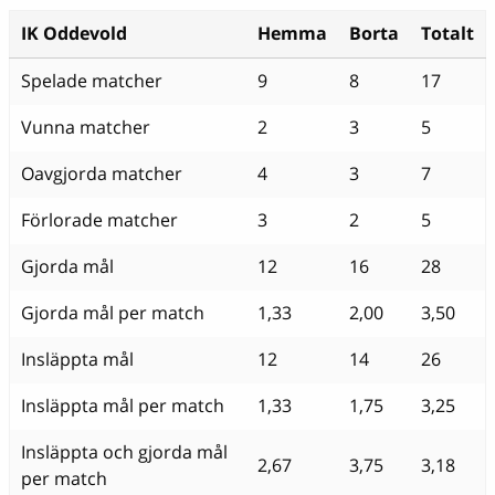
IK Oddevold
Hemma
Borta
Totalt
Spelade matcher
9
8
17
Vunna matcher
2
3
5
Oavgjorda matcher
4
3
7
Förlorade matcher
3
2
5
Gjorda mål
12
16
28
Gjorda mål per match
1,33
2,00
3,50
Insläppta mål
12
14
26
Insläppta mål per match
1,33
1,75
3,25
Insläppta och gjorda mål
2,67
3,75
3,18
per match