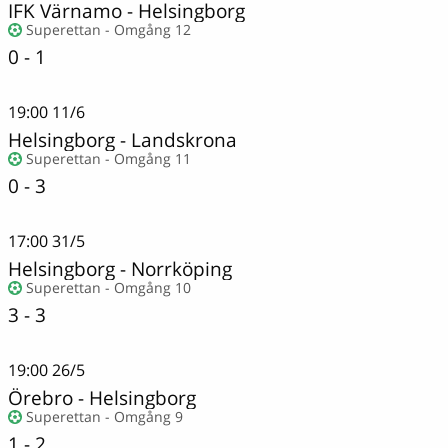
IFK Värnamo
-
Helsingborg
Superettan - Omgång 12
0 - 1
19:00
11/6
Helsingborg
-
Landskrona
Superettan - Omgång 11
0 - 3
17:00
31/5
Helsingborg
-
Norrköping
Superettan - Omgång 10
3 - 3
19:00
26/5
Örebro
-
Helsingborg
Superettan - Omgång 9
1 - 2