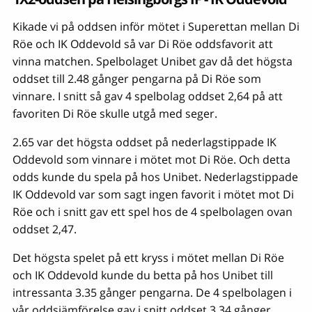
Kikade vi på oddsen inför mötet i Superettan mellan Di
Röe och IK Oddevold så var Di Röe oddsfavorit att
vinna matchen. Spelbolaget Unibet gav då det högsta
oddset till 2.48 gånger pengarna på Di Röe som
vinnare. I snitt så gav 4 spelbolag oddset 2,64 på att
favoriten Di Röe skulle utgå med seger.
2.65 var det högsta oddset på nederlagstippade IK
Oddevold som vinnare i mötet mot Di Röe. Och detta
odds kunde du spela på hos Unibet. Nederlagstippade
IK Oddevold var som sagt ingen favorit i mötet mot Di
Röe och i snitt gav ett spel hos de 4 spelbolagen ovan
oddset 2,47.
Det högsta spelet på ett kryss i mötet mellan Di Röe
och IK Oddevold kunde du betta på hos Unibet till
intressanta 3.35 gånger pengarna. De 4 spelbolagen i
vår oddsjämförelse gav i snitt oddset 3,34 gånger