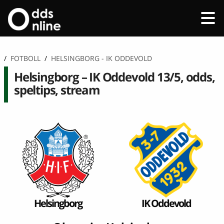
/
FOTBOLL
/
HELSINGBORG - IK ODDEVOLD
Helsingborg – IK Oddevold 13/5, odds,
speltips, stream
Helsingborg
IK Oddevold