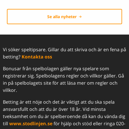
Se alla nyheter
Vi söker speltipsare. Gillar du att skriva och är en fena på
betting?
Kontakta oss
Bonusar från spelbolagen gäller nya spelare som
registrerar sig. Spelbolagens regler och villkor gäller. Gå
in på spelbolagets site för att läsa mer om regler och
villkor.
Betting är ett nöje och det är viktigt att du ska spela
ansvarsfullt och att du är över 18 år. Vid minsta
tveksamhet om du är spelberoende då kan du vända dig
till
www.stodlinjen.se
för hjälp och stöd eller ringa 020-