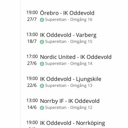
Örebro
-
IK Oddevold
19:00
27/7
Superettan - Omgång 16
IK Oddevold
-
Varberg
13:00
18/7
Superettan - Omgång 15
Nordic United
-
IK Oddevold
17:00
27/6
Superettan - Omgång 14
IK Oddevold
-
Ljungskile
19:00
22/6
Superettan - Omgång 13
Norrby IF
-
IK Oddevold
13:00
14/6
Superettan - Omgång 12
IK Oddevold
-
Norrköping
19:00