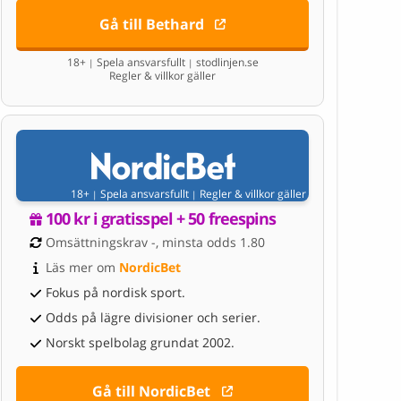
Gå till Bethard
18+
Spela ansvarsfullt
stodlinjen.se
|
|
Regler & villkor gäller
18+
Spela ansvarsfullt
Regler & villkor gäller
|
|
100 kr i gratisspel + 50 freespins
Omsättningskrav -, minsta odds 1.80
Läs mer om 
NordicBet
Fokus på nordisk sport.
Odds på lägre divisioner och serier.
Norskt spelbolag grundat 2002.
Gå till NordicBet