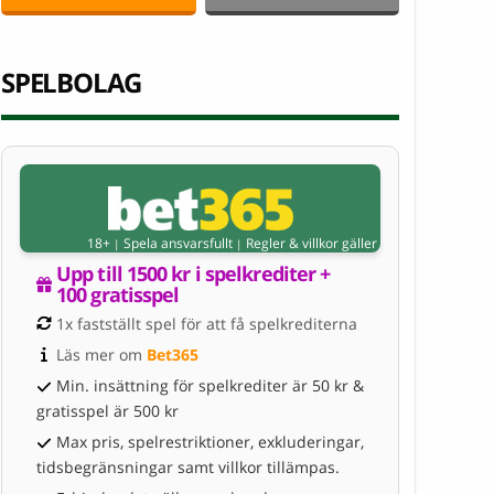
SPELBOLAG
18+
Spela ansvarsfullt
Regler & villkor gäller
|
|
Upp till 1500 kr i spelkrediter + 
100 gratisspel
1x fastställt spel för att få spelkrediterna
Läs mer om 
Bet365
Min. insättning för spelkrediter är 50 kr &
gratisspel är 500 kr
Max pris, spelrestriktioner, exkluderingar,
tidsbegränsningar samt villkor tillämpas.