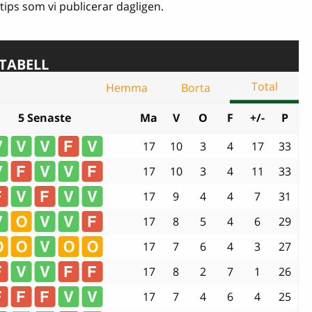
tips som vi publicerar dagligen.
TABELL
Total
Hemma
Borta
5 Senaste
Ma
V
O
F
+/-
P
17
10
3
4
17
33
17
10
3
4
11
33
17
9
4
4
7
31
17
8
5
4
6
29
17
7
6
4
3
27
17
8
2
7
1
26
17
7
4
6
4
25