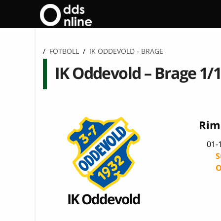
/
FOTBOLL
/
IK ODDEVOLD - BRAGE
IK Oddevold – Brage 1/1
Rim
01-
S
O
IK Oddevold