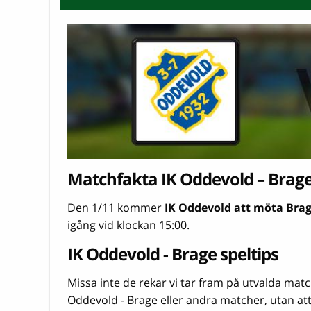
Matchfakta IK Oddevold – Brage
Den 1/11 kommer
IK Oddevold att möta Bra
igång vid klockan 15:00.
IK Oddevold - Brage speltips
Missa inte de rekar vi tar fram på utvalda matc
Oddevold - Brage eller andra matcher, utan att