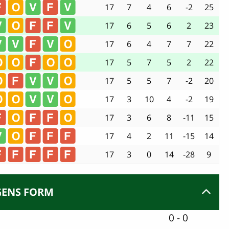
17
7
4
6
-2
25
17
6
5
6
2
23
17
6
4
7
7
22
17
5
7
5
2
22
17
5
5
7
-2
20
17
3
10
4
-2
19
17
3
6
8
-11
15
17
4
2
11
-15
14
17
3
0
14
-28
9
GENS FORM
0 - 0