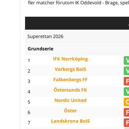
fler matcher förutom IK Oddevold - Brage, spel
Superettan 2026
Grundserie
IFK Norrköping
1
Varbergs BoIS
2
Falkenbergs FF
3
Östersunds FK
4
Nordic United
5
Öster
6
Landskrona BoIS
7