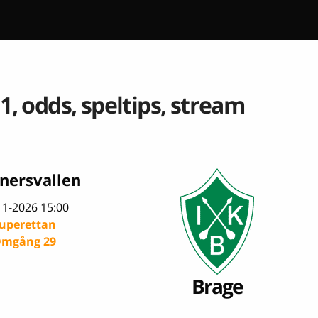
1, odds, speltips, stream
nersvallen
11-2026 15:00
uperettan
mgång 29
Brage