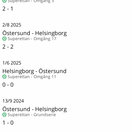
Superettan - Omgång 3
2 - 1
2/8
2025
Östersund
-
Helsingborg
Superettan - Omgång 17
2 - 2
1/6
2025
Helsingborg
-
Östersund
Superettan - Omgång 11
0 - 0
13/9
2024
Östersund
-
Helsingborg
Superettan - Grundserie
1 - 0