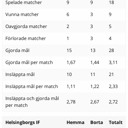
Spelade matcher
9
9
18
Vunna matcher
6
3
9
Oavgjorda matcher
2
3
5
Förlorade matcher
1
3
4
Gjorda mål
15
13
28
Gjorda mål per match
1,67
1,44
3,11
Insläppta mål
10
11
21
Insläppta mål per match
1,11
1,22
2,33
Insläppta och gjorda mål
2,78
2,67
2,72
per match
Helsingborgs IF
Hemma
Borta
Totalt