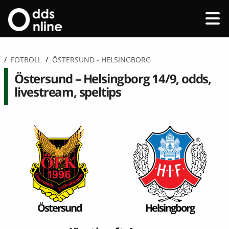
/
FOTBOLL
/
ÖSTERSUND - HELSINGBORG
Östersund – Helsingborg 14/9, odds,
livestream, speltips
Östersund
Helsingborg