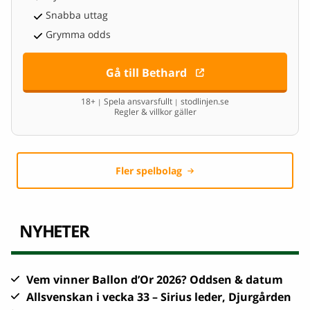
Snabba uttag
Grymma odds
Gå till Bethard
18+
Spela ansvarsfullt
stodlinjen.se
|
|
Regler & villkor gäller
Fler spelbolag
NYHETER
Vem vinner Ballon d’Or 2026? Oddsen & datum
Allsvenskan i vecka 33 – Sirius leder, Djurgården