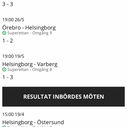
3 - 3
19:00
26/5
Örebro
-
Helsingborg
Superettan - Omgång 9
1 - 2
19:00
19/5
Helsingborg
-
Varberg
Superettan - Omgång 8
1 - 3
RESULTAT INBÖRDES MÖTEN
15:00
19/4
Helsingborg
-
Östersund