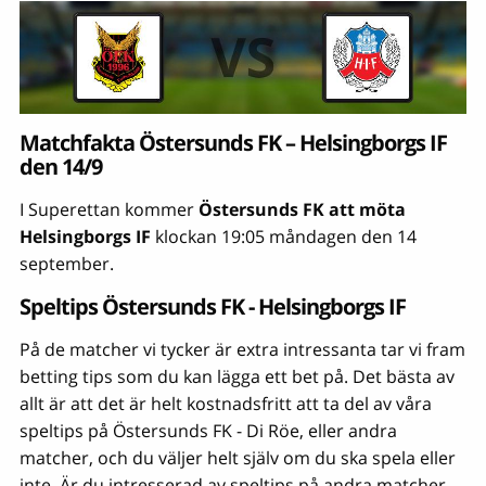
Matchfakta Östersunds FK – Helsingborgs IF
den 14/9
I Superettan kommer
Östersunds FK att möta
Helsingborgs IF
klockan 19:05 måndagen den 14
september.
Speltips Östersunds FK - Helsingborgs IF
På de matcher vi tycker är extra intressanta tar vi fram
betting tips som du kan lägga ett bet på. Det bästa av
allt är att det är helt kostnadsfritt att ta del av våra
speltips på Östersunds FK - Di Röe, eller andra
matcher, och du väljer helt själv om du ska spela eller
inte. Är du intresserad av speltips på andra matcher