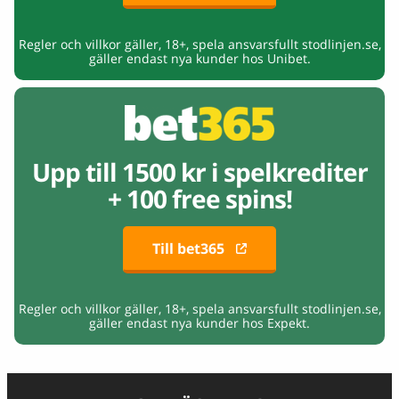
Regler och villkor gäller, 18+, spela ansvarsfullt stodlinjen.se,
gäller endast nya kunder hos Unibet.
Upp till 1500 kr i spelkrediter
+ 100 free spins!
Till bet365
Regler och villkor gäller, 18+, spela ansvarsfullt stodlinjen.se,
gäller endast nya kunder hos Expekt.