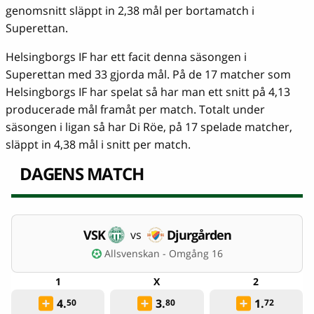
genomsnitt släppt in 2,38 mål per bortamatch i
Superettan.
Helsingborgs IF har ett facit denna säsongen i
Superettan med 33 gjorda mål. På de 17 matcher som
Helsingborgs IF har spelat så har man ett snitt på 4,13
producerade mål framåt per match. Totalt under
säsongen i ligan så har Di Röe, på 17 spelade matcher,
släppt in 4,38 mål i snitt per match.
DAGENS MATCH
VSK
Djurgården
vs
Allsvenskan - Omgång 16
4.
3.
1.
50
80
72