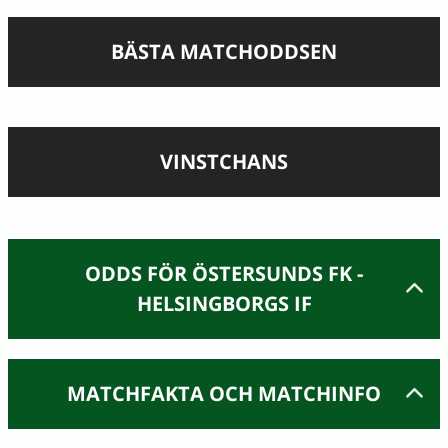
BÄSTA MATCHODDSEN
VINSTCHANS
ODDS FÖR ÖSTERSUNDS FK -
HELSINGBORGS IF
MATCHFAKTA OCH MATCHINFO