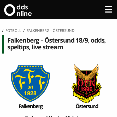
/
FOTBOLL
/
FALKENBERG - ÖSTERSUND
Falkenberg – Östersund 18/9, odds,
speltips, live stream
Falkenberg
Östersund