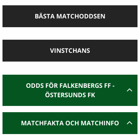
BÄSTA MATCHODDSEN
VINSTCHANS
ODDS FÖR FALKENBERGS FF -
ÖSTERSUNDS FK
MATCHFAKTA OCH MATCHINFO