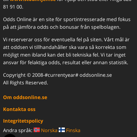
81 91 00.
Odds Online är en site för sportintresserade med fokus
på att jämföra odds och bonusar från spelbolagen.
Vi reserverar oss för eventuella fel på siten. Vårt mål är
att oddsen vi tillhandahåller ska vara så korrekta som
möjligt men ibland kan det bli tekniska fel. Vi tar inget
ansvar för felaktiga odds, resultat eller annan statistik.
Copyright © 2008-#currentyear# oddsonline.se
All Rights Reserved.
Om oddsonline.se
Kontakta oss
Integritetspolicy
Andra språk:
Norska
Finska