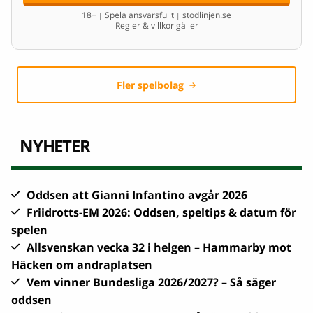
18+
Spela ansvarsfullt
stodlinjen.se
|
|
Regler & villkor gäller
Fler spelbolag
NYHETER
Oddsen att Gianni Infantino avgår 2026
Friidrotts-EM 2026: Oddsen, speltips & datum för
spelen
Allsvenskan vecka 32 i helgen – Hammarby mot
Häcken om andraplatsen
Vem vinner Bundesliga 2026/2027? – Så säger
oddsen