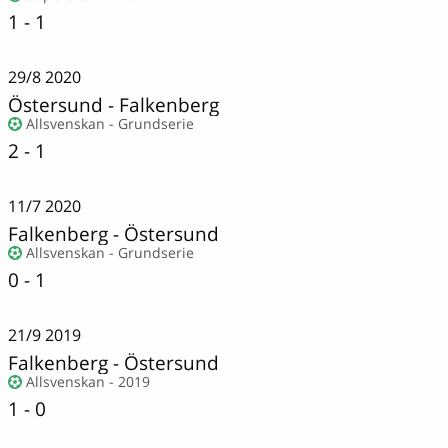
1 - 1
29/8
2020
Östersund
-
Falkenberg
Allsvenskan - Grundserie
2 - 1
11/7
2020
Falkenberg
-
Östersund
Allsvenskan - Grundserie
0 - 1
21/9
2019
Falkenberg
-
Östersund
Allsvenskan - 2019
1 - 0