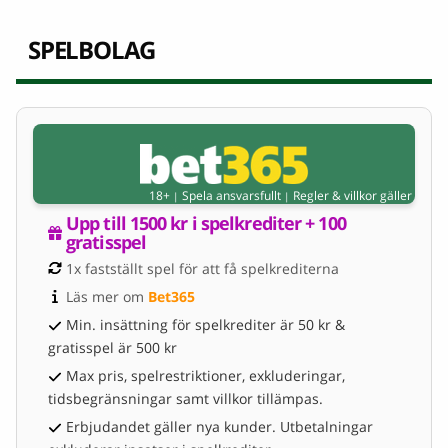
SPELBOLAG
18+
Spela ansvarsfullt
Regler & villkor gäller
|
|
Upp till 1500 kr i spelkrediter + 100 
gratisspel
1x fastställt spel för att få spelkrediterna
Läs mer om 
Bet365
Min. insättning för spelkrediter är 50 kr &
gratisspel är 500 kr
Max pris, spelrestriktioner, exkluderingar,
tidsbegränsningar samt villkor tillämpas.
Erbjudandet gäller nya kunder. Utbetalningar