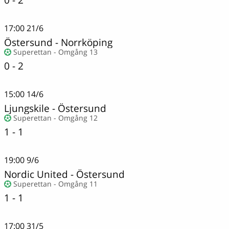
17:00
21/6
Östersund
-
Norrköping
Superettan - Omgång 13
0 - 2
15:00
14/6
Ljungskile
-
Östersund
Superettan - Omgång 12
1 - 1
19:00
9/6
Nordic United
-
Östersund
Superettan - Omgång 11
1 - 1
17:00
31/5