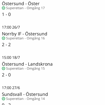
Östersund
-
Öster
Superettan - Omgång 17
1 - 0
17:00
26/7
Norrby IF
-
Östersund
Superettan - Omgång 16
2 - 2
15:00
18/7
Östersund
-
Landskrona
Superettan - Omgång 15
2 - 0
17:00
27/6
Sundsvall
-
Östersund
Superettan - Omgång 14
0 - 2