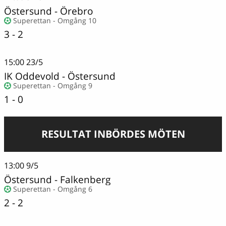
Östersund
-
Örebro
Superettan - Omgång 10
3 - 2
15:00
23/5
IK Oddevold
-
Östersund
Superettan - Omgång 9
1 - 0
RESULTAT INBÖRDES MÖTEN
13:00
9/5
Östersund
-
Falkenberg
Superettan - Omgång 6
2 - 2