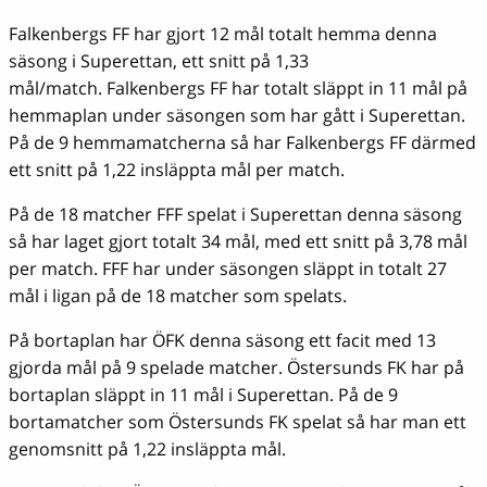
Falkenbergs FF har gjort 12 mål totalt hemma denna
säsong i Superettan, ett snitt på 1,33
mål/match. Falkenbergs FF har totalt släppt in 11 mål på
hemmaplan under säsongen som har gått i Superettan.
På de 9 hemmamatcherna så har Falkenbergs FF därmed
ett snitt på 1,22 insläppta mål per match.
På de 18 matcher FFF spelat i Superettan denna säsong
så har laget gjort totalt 34 mål, med ett snitt på 3,78 mål
per match. FFF har under säsongen släppt in totalt 27
mål i ligan på de 18 matcher som spelats.
På bortaplan har ÖFK denna säsong ett facit med 13
gjorda mål på 9 spelade matcher. Östersunds FK har på
bortaplan släppt in 11 mål i Superettan. På de 9
bortamatcher som Östersunds FK spelat så har man ett
genomsnitt på 1,22 insläppta mål.