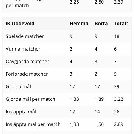
2,25
2,50
2,39
per match
IK Oddevold
Hemma
Borta
Totalt
Spelade matcher
9
9
18
Vunna matcher
2
4
6
Oavgjorda matcher
4
3
7
Förlorade matcher
3
2
5
Gjorda mål
12
17
29
Gjorda mål per match
1,33
1,89
3,22
Insläppta mål
12
14
26
Insläppta mål per match
1,33
1,56
2,89