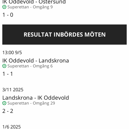
IK Oddevold
-
Östersund
Superettan - Omgång 9
1 - 0
RESULTAT INBÖRDES MÖTEN
13:00
9/5
IK Oddevold
-
Landskrona
Superettan - Omgång 6
1 - 1
3/11
2025
Landskrona
-
IK Oddevold
Superettan - Omgång 29
2 - 2
1/6
2025