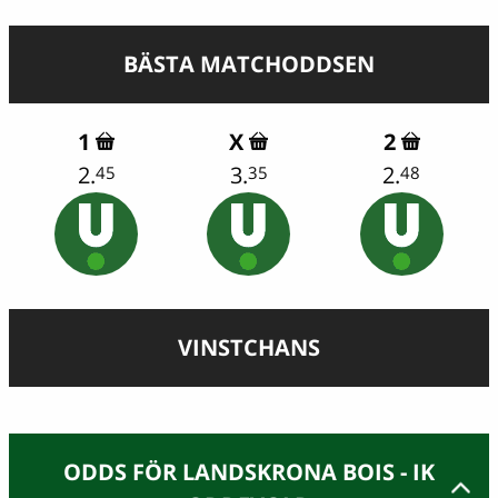
BÄSTA MATCHODDSEN
1
X
2
2.
3.
2.
45
35
48
VINSTCHANS
ODDS FÖR LANDSKRONA BOIS - IK