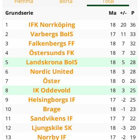
Hemma
Borta
Total
Grundserie
Ma
+/-
P
IFK Norrköping
1
18
20
36
Varbergs BoIS
2
17
11
33
Falkenbergs FF
3
18
7
32
Östersunds FK
4
18
7
32
Landskrona BoIS
5
18
5
28
Nordic United
6
18
3
28
Öster
7
18
0
26
IK Oddevold
8
18
3
25
Helsingborgs IF
9
17
-2
25
Brage
10
18
-1
23
Sandvikens IF
11
17
7
22
Ljungskile SK
12
18
-3
20
Norrby IF
13
17
-2
19