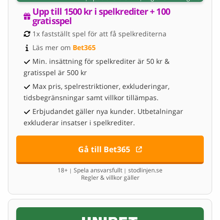
Upp till 1500 kr i spelkrediter + 100 
gratisspel
1x fastställt spel för att få spelkrediterna
Läs mer om 
Bet365
Min. insättning för spelkrediter är 50 kr &
gratisspel är 500 kr
Max pris, spelrestriktioner, exkluderingar,
tidsbegränsningar samt villkor tillämpas.
Erbjudandet gäller nya kunder. Utbetalningar
exkluderar insatser i spelkrediter.
Gå till Bet365
18+
Spela ansvarsfullt
stodlinjen.se
|
|
Regler & villkor gäller