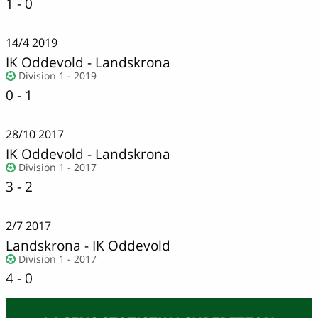
1 - 0
14/4
2019
IK Oddevold
-
Landskrona
Division 1 - 2019
0 - 1
28/10
2017
IK Oddevold
-
Landskrona
Division 1 - 2017
3 - 2
2/7
2017
Landskrona
-
IK Oddevold
Division 1 - 2017
4 - 0