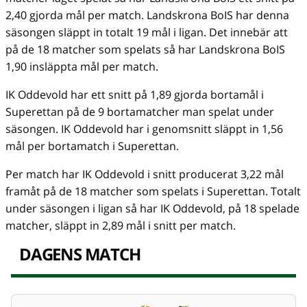
2,40 gjorda mål per match. Landskrona BoIS har denna
säsongen släppt in totalt 19 mål i ligan. Det innebär att
på de 18 matcher som spelats så har Landskrona BoIS
1,90 insläppta mål per match.
IK Oddevold har ett snitt på 1,89 gjorda bortamål i
Superettan på de 9 bortamatcher man spelat under
säsongen. IK Oddevold har i genomsnitt släppt in 1,56
mål per bortamatch i Superettan.
Per match har IK Oddevold i snitt producerat 3,22 mål
framåt på de 18 matcher som spelats i Superettan. Totalt
under säsongen i ligan så har IK Oddevold, på 18 spelade
matcher, släppt in 2,89 mål i snitt per match.
DAGENS MATCH