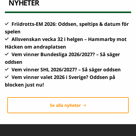
NYHETER
Friidrotts-EM 2026: Oddsen, speltips & datum för
spelen
Allsvenskan vecka 32 i helgen – Hammarby mot
Häcken om andraplatsen
Vem vinner Bundesliga 2026/2027? – Så säger
oddsen
Vem vinner SHL 2026/2027? – Så säger oddsen
Vem vinner valet 2026 i Sverige? Oddsen på
blocken just nu!
Se alla nyheter