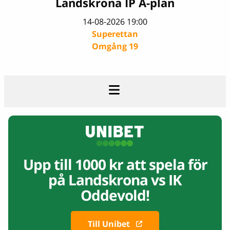
Landskrona IP A-plan
14-08-2026 19:00
Superettan
Omgång 19
Upp till 1000 kr att spela för
på
Landskrona vs IK
Oddevold!
Till Unibet