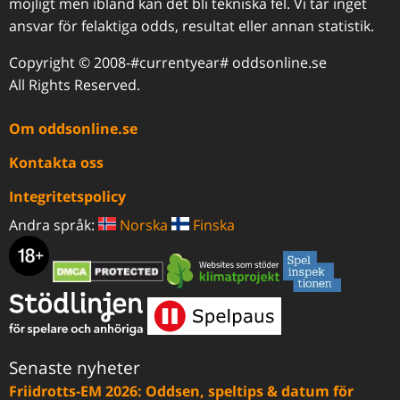
möjligt men ibland kan det bli tekniska fel. Vi tar inget
ansvar för felaktiga odds, resultat eller annan statistik.
Copyright © 2008-#currentyear# oddsonline.se
All Rights Reserved.
Om oddsonline.se
Kontakta oss
Integritetspolicy
Andra språk:
Norska
Finska
Senaste nyheter
Friidrotts-EM 2026: Oddsen, speltips & datum för