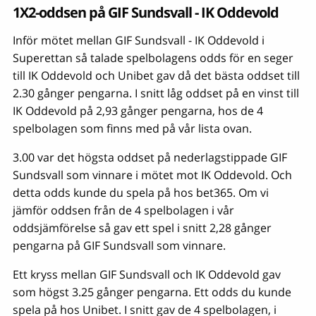
1X2-oddsen på GIF Sundsvall - IK Oddevold
Inför mötet mellan GIF Sundsvall - IK Oddevold i
Superettan så talade spelbolagens odds för en seger
till IK Oddevold och Unibet gav då det bästa oddset till
2.30 gånger pengarna. I snitt låg oddset på en vinst till
IK Oddevold på 2,93 gånger pengarna, hos de 4
spelbolagen som finns med på vår lista ovan.
3.00 var det högsta oddset på nederlagstippade GIF
Sundsvall som vinnare i mötet mot IK Oddevold. Och
detta odds kunde du spela på hos bet365. Om vi
jämför oddsen från de 4 spelbolagen i vår
oddsjämförelse så gav ett spel i snitt 2,28 gånger
pengarna på GIF Sundsvall som vinnare.
Ett kryss mellan GIF Sundsvall och IK Oddevold gav
som högst 3.25 gånger pengarna. Ett odds du kunde
spela på hos Unibet. I snitt gav de 4 spelbolagen, i