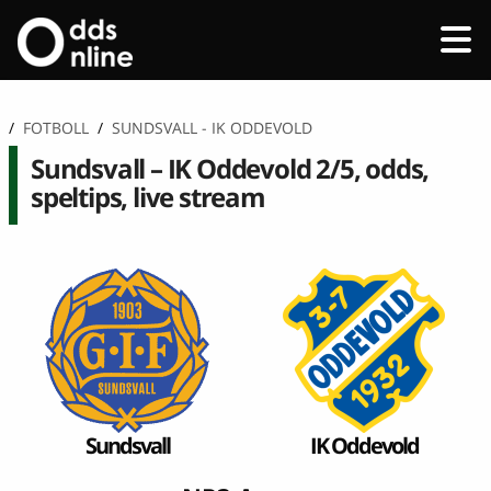
/
FOTBOLL
/
SUNDSVALL - IK ODDEVOLD
Sundsvall – IK Oddevold 2/5, odds,
speltips, live stream
Sundsvall
IK Oddevold