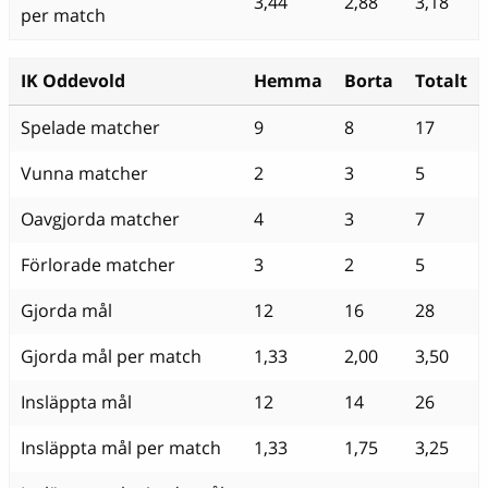
3,44
2,88
3,18
per match
IK Oddevold
Hemma
Borta
Totalt
Spelade matcher
9
8
17
Vunna matcher
2
3
5
Oavgjorda matcher
4
3
7
Förlorade matcher
3
2
5
Gjorda mål
12
16
28
Gjorda mål per match
1,33
2,00
3,50
Insläppta mål
12
14
26
Insläppta mål per match
1,33
1,75
3,25