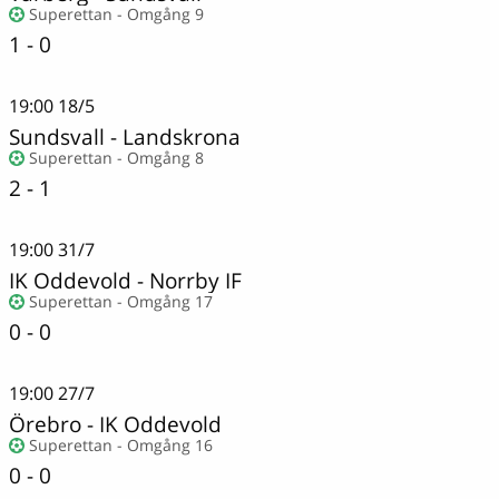
Superettan - Omgång 9
1 - 0
19:00
18/5
Sundsvall
-
Landskrona
Superettan - Omgång 8
2 - 1
19:00
31/7
IK Oddevold
-
Norrby IF
Superettan - Omgång 17
0 - 0
19:00
27/7
Örebro
-
IK Oddevold
Superettan - Omgång 16
0 - 0