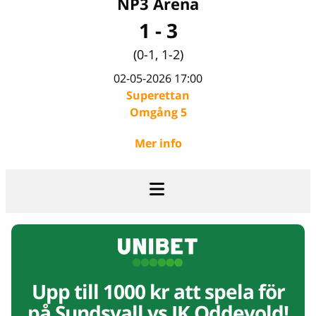
NP3 Arena
1 - 3
(0-1, 1-2)
02-05-2026 17:00
Superettan
Omgång 5
Mer info
Upp till 1000 kr att spela för
på
Sundsvall vs IK Oddevold!