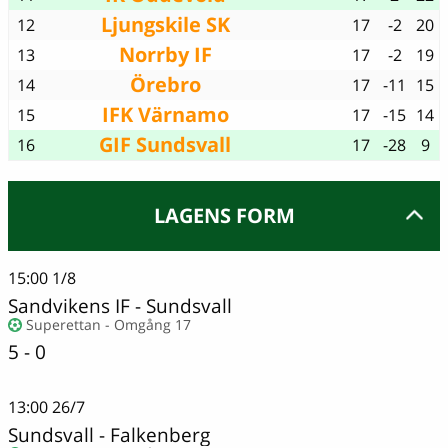
Ljungskile SK
12
17
-2
20
Norrby IF
13
17
-2
19
Örebro
14
17
-11
15
IFK Värnamo
15
17
-15
14
GIF Sundsvall
16
17
-28
9
LAGENS FORM
15:00
1/8
Sandvikens IF
-
Sundsvall
Superettan - Omgång 17
5 - 0
13:00
26/7
Sundsvall
-
Falkenberg