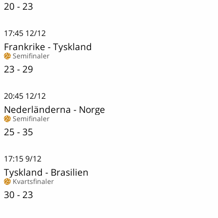
20 - 23
17:45
12/12
Frankrike
-
Tyskland
Semifinaler
23 - 29
20:45
12/12
Nederländerna
-
Norge
Semifinaler
25 - 35
17:15
9/12
Tyskland
-
Brasilien
Kvartsfinaler
30 - 23