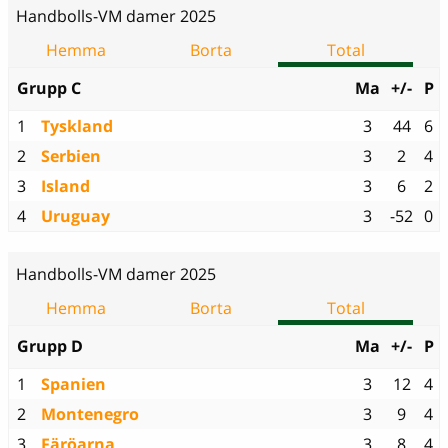
Handbolls-VM damer 2025
Hemma
Borta
Total
Grupp C
Ma
+/-
P
1
Tyskland
3
44
6
2
Serbien
3
2
4
3
Island
3
6
2
4
Uruguay
3
-52
0
Handbolls-VM damer 2025
Hemma
Borta
Total
Grupp D
Ma
+/-
P
1
Spanien
3
12
4
2
Montenegro
3
9
4
3
Färöarna
3
8
4