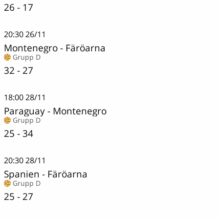
26 - 17
20:30
26/11
Montenegro
-
Färöarna
Grupp D
32 - 27
18:00
28/11
Paraguay
-
Montenegro
Grupp D
25 - 34
20:30
28/11
Spanien
-
Färöarna
Grupp D
25 - 27