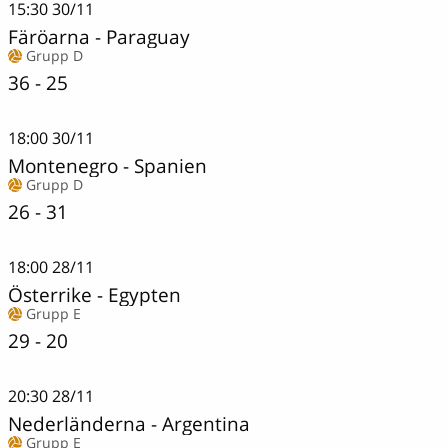
15:30
30/11
Färöarna
-
Paraguay
Grupp D
36 - 25
18:00
30/11
Montenegro
-
Spanien
Grupp D
26 - 31
18:00
28/11
Österrike
-
Egypten
Grupp E
29 - 20
20:30
28/11
Nederländerna
-
Argentina
Grupp E