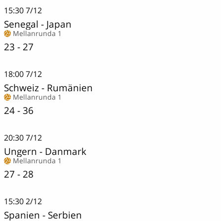
15:30
7/12
Senegal
-
Japan
Mellanrunda 1
23 - 27
18:00
7/12
Schweiz
-
Rumänien
Mellanrunda 1
24 - 36
20:30
7/12
Ungern
-
Danmark
Mellanrunda 1
27 - 28
15:30
2/12
Spanien
-
Serbien