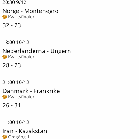
20:30
9/12
Norge
-
Montenegro
Kvartsfinaler
32 - 23
18:00
10/12
Nederländerna
-
Ungern
Kvartsfinaler
28 - 23
21:00
10/12
Danmark
-
Frankrike
Kvartsfinaler
26 - 31
11:00
10/12
Iran
-
Kazakstan
Omgång 1