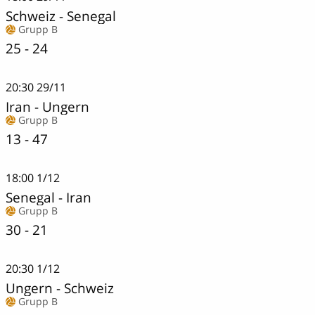
Schweiz
-
Senegal
Grupp B
25 - 24
20:30
29/11
Iran
-
Ungern
Grupp B
13 - 47
18:00
1/12
Senegal
-
Iran
Grupp B
30 - 21
20:30
1/12
Ungern
-
Schweiz
Grupp B