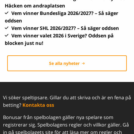
Häcken om andraplatsen
Vem vinner Bundesliga 2026/2027? – Så säger
oddsen
Vem vinner SHL 2026/2027? – Så säger oddsen
Vem vinner valet 2026 i Sverige? Oddsen på
blocken just nu!
Se alla nyheter
Vi söker speltipsare. Gillar du att skriva och är en fena på
betting?
Kontakta oss
Bonusar från spelbolagen gäller nya spelare som
registrerar sig. Spelbolagens regler och villkor gäller. Gå
in på spelbolagets site för att läsa mer om regler och