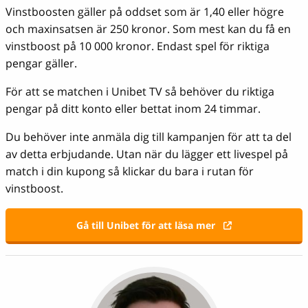
Vinstboosten gäller på oddset som är 1,40 eller högre
och maxinsatsen är 250 kronor. Som mest kan du få en
vinstboost på 10 000 kronor. Endast spel för riktiga
pengar gäller.
För att se matchen i Unibet TV så behöver du riktiga
pengar på ditt konto eller bettat inom 24 timmar.
Du behöver inte anmäla dig till kampanjen för att ta del
av detta erbjudande. Utan när du lägger ett livespel på
match i din kupong så klickar du bara i rutan för
vinstboost.
Gå till Unibet för att läsa mer