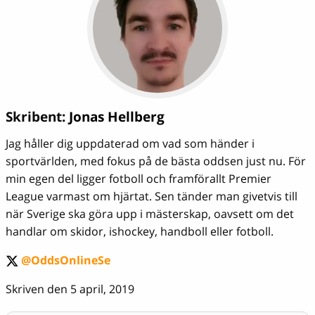
Skribent:
Jonas Hellberg
Jag håller dig uppdaterad om vad som händer i
sportvärlden, med fokus på de bästa oddsen just nu. För
min egen del ligger fotboll och framförallt Premier
League varmast om hjärtat. Sen tänder man givetvis till
när Sverige ska göra upp i mästerskap, oavsett om det
handlar om skidor, ishockey, handboll eller fotboll.
@OddsOnlineSe
twitter
Skriven den 5 april, 2019