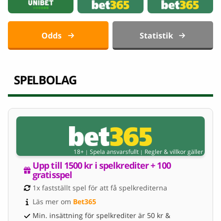
Odds
Statistik
SPELBOLAG
18+
Spela ansvarsfullt
Regler & villkor gäller
|
|
Upp till 1500 kr i spelkrediter + 100 
gratisspel
1x fastställt spel för att få spelkrediterna
Läs mer om 
Bet365
Min. insättning för spelkrediter är 50 kr &