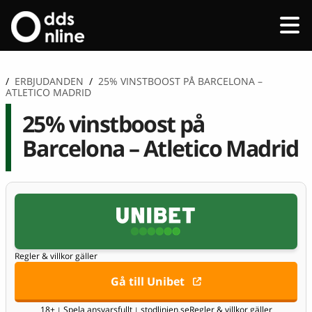
/
ERBJUDANDEN
/
25% VINSTBOOST PÅ BARCELONA –
ATLETICO MADRID
25% vinstboost på
Barcelona – Atletico Madrid
Regler & villkor gäller
Gå till Unibet
18+
Spela ansvarsfullt
stodlinjen.se
Regler & villkor gäller
|
|