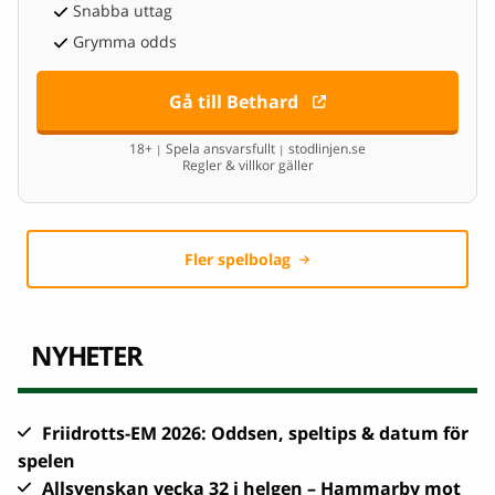
Snabba uttag
Grymma odds
Gå till Bethard
18+
Spela ansvarsfullt
stodlinjen.se
|
|
Regler & villkor gäller
Fler spelbolag
NYHETER
Friidrotts-EM 2026: Oddsen, speltips & datum för
spelen
Allsvenskan vecka 32 i helgen – Hammarby mot