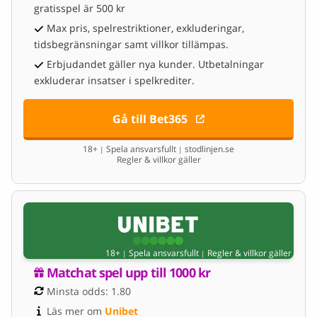
gratisspel är 500 kr
Max pris, spelrestriktioner, exkluderingar,
tidsbegränsningar samt villkor tillämpas.
Erbjudandet gäller nya kunder. Utbetalningar
exkluderar insatser i spelkrediter.
Gå till Bet365
18+
Spela ansvarsfullt
stodlinjen.se
|
|
Regler & villkor gäller
18+
Spela ansvarsfullt
Regler & villkor gäller
|
|
Matchat spel upp till 1000 kr
Minsta odds: 1.80
Läs mer om 
Unibet