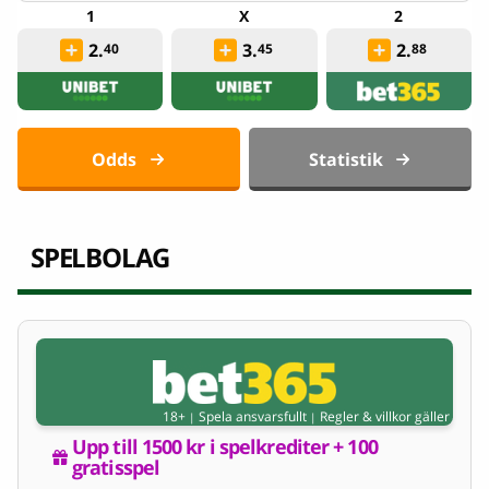
2.
3.
2.
40
45
88
Odds
Statistik
SPELBOLAG
18+
Spela ansvarsfullt
Regler & villkor gäller
|
|
Upp till 1500 kr i spelkrediter + 100 
gratisspel