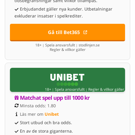
tidsbegränsningar samt villkor tillämpas.
Erbjudandet gäller nya kunder. Utbetalningar
exkluderar insatser i spelkrediter.
Gå till Bet365
18+
Spela ansvarsfullt
stodlinjen.se
|
|
Regler & villkor gäller
18+
Spela ansvarsfullt
Regler & villkor gäller
|
|
Matchat spel upp till 1000 kr
Minsta odds: 1.80
Läs mer om 
Unibet
Stort utbud och bra odds.
En av de stora giganterna.