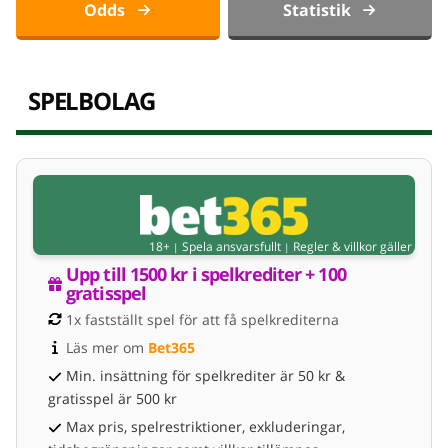
Odds
Statistik
SPELBOLAG
18+
Spela ansvarsfullt
Regler & villkor gäller
|
|
Upp till 1500 kr i spelkrediter + 100 
gratisspel
1x fastställt spel för att få spelkrediterna
Läs mer om 
Bet365
Min. insättning för spelkrediter är 50 kr &
gratisspel är 500 kr
Max pris, spelrestriktioner, exkluderingar,