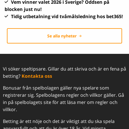
Vem vinner valet 2026 i Sverige? Oddsen på
blocken just nu!
Tidig utbetalning vid tvåmålsledning hos bet365!
Se alla nyheter
Vi söker speltipsare. Gillar du att skriva och är en fena på
betting?
Kontakta oss
Bonusar från spelbolagen gäller nya spelare som
registrerar sig. Spelbolagens regler och villkor gäller. Gå
in på spelbolagets site för att läsa mer om regler och
villkor.
Betting är ett nöje och det är viktigt att du ska spela
ansvarsfullt och att du är över 18 år. Vid minsta