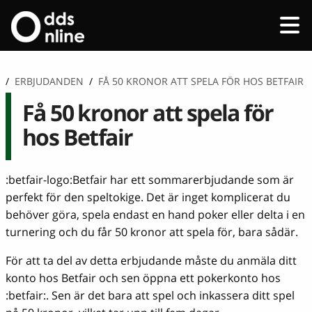
/
ERBJUDANDEN
/
FÅ 50 KRONOR ATT SPELA FÖR HOS BETFAIR
Få 50 kronor att spela för
hos Betfair
:betfair-logo:Betfair har ett sommarerbjudande som är
perfekt för den speltokige. Det är inget komplicerat du
behöver göra, spela endast en hand poker eller delta i en
turnering och du får 50 kronor att spela för, bara sådär.
För att ta del av detta erbjudande måste du anmäla ditt
konto hos Betfair och sen öppna ett pokerkonto hos
:betfair:. Sen är det bara att spel och inkassera ditt spel