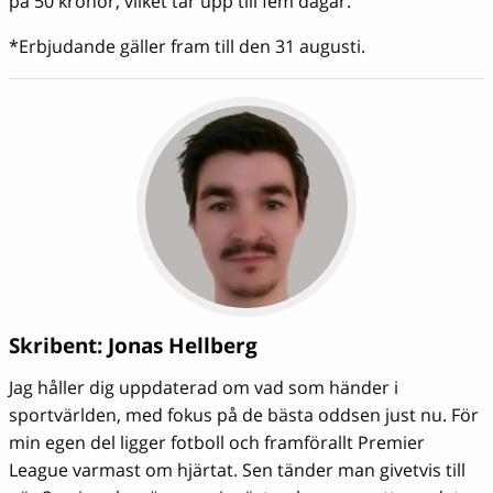
på 50 kronor, vilket tar upp till fem dagar.
*Erbjudande gäller fram till den 31 augusti.
Skribent:
Jonas Hellberg
Jag håller dig uppdaterad om vad som händer i
sportvärlden, med fokus på de bästa oddsen just nu. För
min egen del ligger fotboll och framförallt Premier
League varmast om hjärtat. Sen tänder man givetvis till