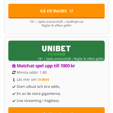
Gå till Bet365
18+
Spela ansvarsfullt
stodlinjen.se
|
|
Regler & villkor gäller
18+
Spela ansvarsfullt
Regler & villkor gäller
|
|
Matchat spel upp till 1000 kr
Minsta odds: 1.80
Läs mer om 
Unibet
Stort utbud och bra odds.
En av de stora giganterna.
Live streaming i högklass.