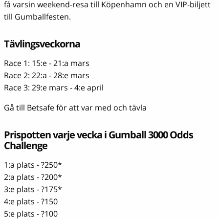
få varsin weekend-resa till Köpenhamn och en VIP-biljett
till Gumballfesten.
Tävlingsveckorna
Race 1: 15:e - 21:a mars
Race 2: 22:a - 28:e mars
Race 3: 29:e mars - 4:e april
Gå till Betsafe för att var med och tävla
Prispotten varje vecka i Gumball 3000 Odds
Challenge
1:a plats - ?250*
2:a plats - ?200*
3:e plats - ?175*
4:e plats - ?150
5:e plats - ?100