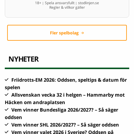
18+
Spela ansvarsfullt
stodlinjen.se
|
|
Regler & villkor gäller
Fler spelbolag
NYHETER
Friidrotts-EM 2026: Oddsen, speltips & datum för
spelen
Allsvenskan vecka 32 i helgen – Hammarby mot
Häcken om andraplatsen
Vem vinner Bundesliga 2026/2027? – Så säger
oddsen
Vem vinner SHL 2026/2027? – Så säger oddsen
Vem vinner valet 2026 i Sverige? Oddsen på