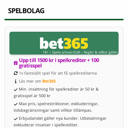
SPELBOLAG
18+
Spela ansvarsfullt
Regler & villkor gäller
|
|
Upp till 1500 kr i spelkrediter + 100 
gratisspel
1x fastställt spel för att få spelkrediterna
Läs mer om 
Bet365
Min. insättning för spelkrediter är 50 kr &
gratisspel är 500 kr
Max pris, spelrestriktioner, exkluderingar,
tidsbegränsningar samt villkor tillämpas.
Erbjudandet gäller nya kunder. Utbetalningar
exkluderar insatser i spelkrediter.