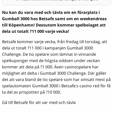
Nu kan du vara med och tävla om en förarplats i
Gumball 3000 hos Betsafe samt om en weekendreas
till Köpenhamn! Dessutom kommer spelbolaget att
dela ut totalt ?11 000 varje vecka!
Betsafe kommer varje vecka, från fredag till torsdag, att
dela ut totalt ?11 000 i kampanjen Gumball 3000
Challenge. De tio spelare som lämnat in vinnande
spelkuponger med de högsta oddsen under veckan
kommer att dela på ?1 000. Även casinospelare har
möjlighet att delta i Gumball 3000 Challenge. Där gäller
det att vara bland de tio spelare som har omsatt mest på
spelautomaten Gumball 3000 i Betsafe:s casino red för få
ta del av prispotten på ?10 000.
Gå till Betsafe för att var med och tävla