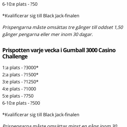
6-10:e plats - ?50
*Kvalificerar sig till Black Jack-finalen
Prispengarna måste omsättas tre gånger till oddset 1,50
gånger pengarna eller mer inom 30 dagar.
Prispotten varje vecka i Gumball 3000 Casino
Challenge
1:a plats - ?3000*
2:a plats - ?1500*
3:e plats - ?1250*
4:e plats - ?1000
5:e plats - ?750
6-10:e plats - ?500
*Kvalificerar sig till Black Jack-finalen
Prispengarna måste omsättas minst en gång inom 30