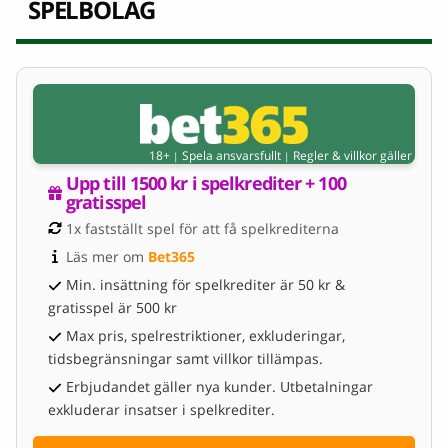
SPELBOLAG
18+
Spela ansvarsfullt
Regler & villkor gäller
|
|
Upp till 1500 kr i spelkrediter + 100 
gratisspel
1x fastställt spel för att få spelkrediterna
Läs mer om 
Bet365
Min. insättning för spelkrediter är 50 kr &
gratisspel är 500 kr
Max pris, spelrestriktioner, exkluderingar,
tidsbegränsningar samt villkor tillämpas.
Erbjudandet gäller nya kunder. Utbetalningar
exkluderar insatser i spelkrediter.