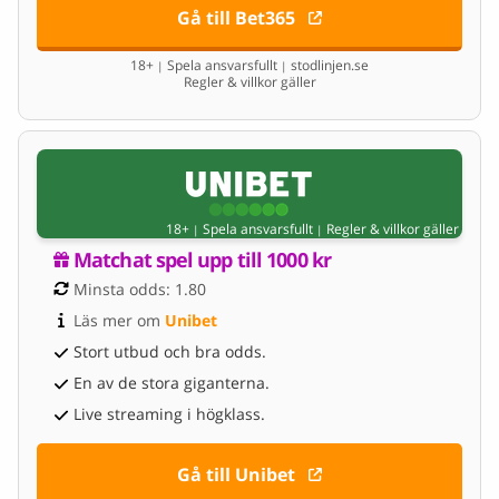
Gå till Bet365
18+
Spela ansvarsfullt
stodlinjen.se
|
|
Regler & villkor gäller
18+
Spela ansvarsfullt
Regler & villkor gäller
|
|
Matchat spel upp till 1000 kr
Minsta odds: 1.80
Läs mer om 
Unibet
Stort utbud och bra odds.
En av de stora giganterna.
Live streaming i högklass.
Gå till Unibet