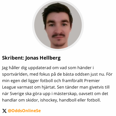
Skribent:
Jonas Hellberg
Jag håller dig uppdaterad om vad som händer i
sportvärlden, med fokus på de bästa oddsen just nu. För
min egen del ligger fotboll och framförallt Premier
League varmast om hjärtat. Sen tänder man givetvis till
när Sverige ska göra upp i mästerskap, oavsett om det
handlar om skidor, ishockey, handboll eller fotboll.
@OddsOnlineSe
twitter