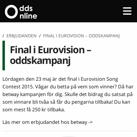
/
ERBJUDANDEN
/
FINAL I EUROVISION – ODDSKAMPANJ
Final i Eurovision –
oddskampanj
Lördagen den 23 maj är det final i Eurovision Song
Contest 2015. Vågar du betta på vem som vinner? Då har
betway kampanjen för dig. Skulle det bidrag du satsat på
som vinnare bli tvåa så får du pengarna tillbaka! Du kan
som mest få 250 kr tillbaka.
Läs mer om erbjudandet hos betway ->