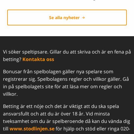
Se alla nyheter
Vi söker speltipsare. Gillar du att skriva och är en fena på
betting?
Kontakta oss
Bonusar från spelbolagen gäller nya spelare som
registrerar sig. Spelbolagens regler och villkor gäller. Gå
in på spelbolagets site för att läsa mer om regler och
villkor.
Betting är ett nöje och det är viktigt att du ska spela
ansvarsfullt och att du är över 18 år. Vid minsta
tveksamhet om du är spelberoende då kan du vända dig
till
www.stodlinjen.se
för hjälp och stöd eller ringa 020-