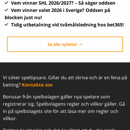
Vem vinner SHL 2026/2027? – Så säger oddsen
Vem vinner valet 2026 i Sverige? Oddsen på
blocken just nu!
Tidig utbetalning vid tvåmålsledning hos bet365!
Se alla nyheter
Vi söker speltipsare. Gillar du att skriva och är en fena på
betting?
Kontakta oss
Bonusar från spelbolagen gäller nya spelare som
registrerar sig. Spelbolagens regler och villkor gäller. Gå
in på spelbolagets site för att läsa mer om regler och
villkor.