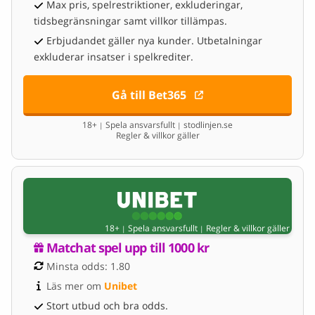
Max pris, spelrestriktioner, exkluderingar,
tidsbegränsningar samt villkor tillämpas.
Erbjudandet gäller nya kunder. Utbetalningar
exkluderar insatser i spelkrediter.
Gå till Bet365
18+
Spela ansvarsfullt
stodlinjen.se
|
|
Regler & villkor gäller
18+
Spela ansvarsfullt
Regler & villkor gäller
|
|
Matchat spel upp till 1000 kr
Minsta odds: 1.80
Läs mer om 
Unibet
Stort utbud och bra odds.