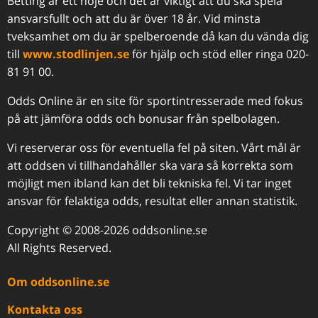
Betting är ett nöje och det är viktigt att du ska spela
ansvarsfullt och att du är över 18 år. Vid minsta
tveksamhet om du är spelberoende då kan du vända dig
till
www.stodlinjen.se
för hjälp och stöd eller ringa 020-
81 91 00.
Odds Online är en site för sportintresserade med fokus
på att jämföra odds och bonusar från spelbolagen.
Vi reserverar oss för eventuella fel på siten. Vårt mål är
att oddsen vi tillhandahåller ska vara så korrekta som
möjligt men ibland kan det bli tekniska fel. Vi tar inget
ansvar för felaktiga odds, resultat eller annan statistik.
Copyright © 2008-2026 oddsonline.se
All Rights Reserved.
Om oddsonline.se
Kontakta oss