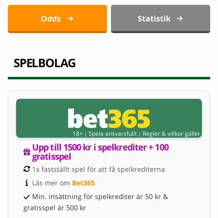
Odds
Statistik
SPELBOLAG
18+
Spela ansvarsfullt
Regler & villkor gäller
|
|
Upp till 1500 kr i spelkrediter + 100 
gratisspel
1x fastställt spel för att få spelkrediterna
Läs mer om 
Bet365
Min. insättning för spelkrediter är 50 kr &
gratisspel är 500 kr