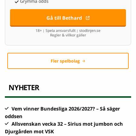
Grymma odds
Gå till Bethard
18+
Spela ansvarsfullt
stodlinjen.se
|
|
Regler & villkor gäller
Fler spelbolag
NYHETER
Vem vinner Bundesliga 2026/2027? – Så säger
oddsen
Allsvenskan vecka 32 – Sirius mot jumbon och
Djurgården mot VSK