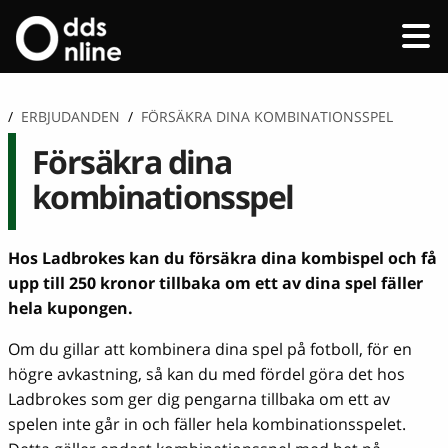
/
ERBJUDANDEN
/
FÖRSÄKRA DINA KOMBINATIONSSPEL
Försäkra dina
kombinationsspel
Hos Ladbrokes kan du försäkra dina kombispel och få
upp till 250 kronor tillbaka om ett av dina spel fäller
hela kupongen.
Om du gillar att kombinera dina spel på fotboll, för en
högre avkastning, så kan du med fördel göra det hos
Ladbrokes som ger dig pengarna tillbaka om ett av
spelen inte går in och fäller hela kombinationsspelet.