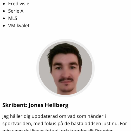
Eredivisie
Serie A
MLS
VM-kvalet
Skribent:
Jonas Hellberg
Jag håller dig uppdaterad om vad som händer i
sportvärlden, med fokus på de bästa oddsen just nu. För
min egen del ligger fotboll och framförallt Premier