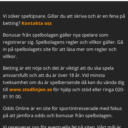
Vi söker speltipsare. Gillar du att skriva och är en fena på
betting?
Kontakta oss
Bonusar från spelbolagen gäller nya spelare som
registrerar sig. Spelbolagens regler och villkor gäller. Gå
in på spelbolagets site för att läsa mer om regler och
villkor.
Betting är ett nöje och det är viktigt att du ska spela
ansvarsfullt och att du är över 18 år. Vid minsta
tveksamhet om du är spelberoende då kan du vända dig
till
www.stodlinjen.se
för hjälp och stöd eller ringa 020-
81 91 00.
Odds Online är en site för sportintresserade med fokus
på att jämföra odds och bonusar från spelbolagen.
Vi reserverar oss för eventuella fel på siten. Vårt mål är