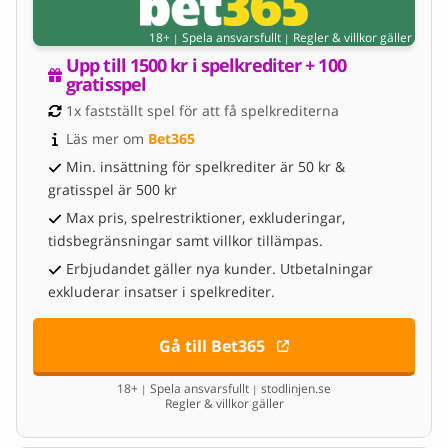
18+
Spela ansvarsfullt
Regler & villkor gäller
|
|
Upp till 1500 kr i spelkrediter + 100 
gratisspel
1x fastställt spel för att få spelkrediterna
Läs mer om 
Bet365
Min. insättning för spelkrediter är 50 kr &
gratisspel är 500 kr
Max pris, spelrestriktioner, exkluderingar,
tidsbegränsningar samt villkor tillämpas.
Erbjudandet gäller nya kunder. Utbetalningar
exkluderar insatser i spelkrediter.
Gå till Bet365
18+
Spela ansvarsfullt
stodlinjen.se
|
|
Regler & villkor gäller