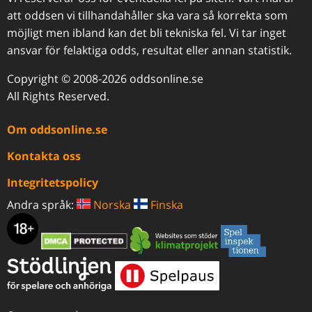
att oddsen vi tillhandahåller ska vara så korrekta som
möjligt men ibland kan det bli tekniska fel. Vi tar inget
ansvar för felaktiga odds, resultat eller annan statistik.
Copyright © 2008-2026 oddsonline.se
All Rights Reserved.
Om oddsonline.se
Kontakta oss
Integritetspolicy
Andra språk:
Norska
Finska