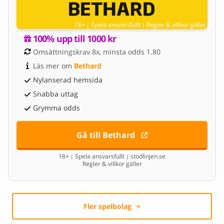
18+
Spela ansvarsfullt
Regler & villkor gäller
|
|
100% upp till 1000 kr
Omsättningskrav 8x, minsta odds 1.80
Läs mer om 
Bethard
Nylanserad hemsida
Snabba uttag
Grymma odds
Gå till Bethard
18+
Spela ansvarsfullt
stodlinjen.se
|
|
Regler & villkor gäller
Fler spelbolag