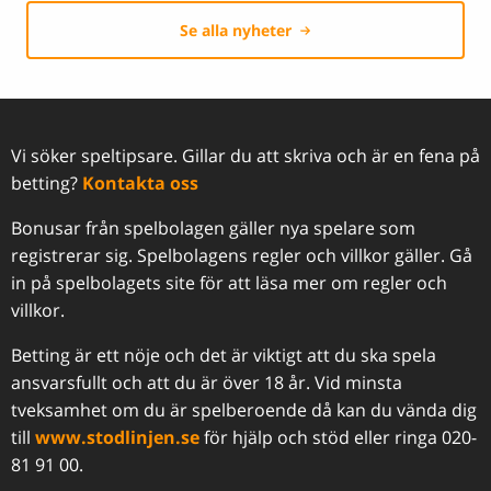
Se alla nyheter
Vi söker speltipsare. Gillar du att skriva och är en fena på
betting?
Kontakta oss
Bonusar från spelbolagen gäller nya spelare som
registrerar sig. Spelbolagens regler och villkor gäller. Gå
in på spelbolagets site för att läsa mer om regler och
villkor.
Betting är ett nöje och det är viktigt att du ska spela
ansvarsfullt och att du är över 18 år. Vid minsta
tveksamhet om du är spelberoende då kan du vända dig
till
www.stodlinjen.se
för hjälp och stöd eller ringa 020-
81 91 00.