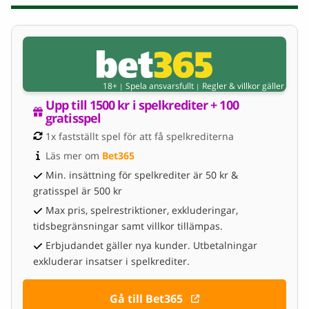
18+
Spela ansvarsfullt
Regler & villkor gäller
|
|
Upp till 1500 kr i spelkrediter + 100 
gratisspel
1x fastställt spel för att få spelkrediterna
Läs mer om 
Bet365
Min. insättning för spelkrediter är 50 kr &
gratisspel är 500 kr
Max pris, spelrestriktioner, exkluderingar,
tidsbegränsningar samt villkor tillämpas.
Erbjudandet gäller nya kunder. Utbetalningar
exkluderar insatser i spelkrediter.
Gå till Bet365