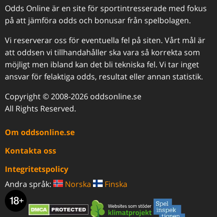
Odds Online är en site för sportintresserade med fokus
på att jämföra odds och bonusar från spelbolagen.
Vi reserverar oss för eventuella fel på siten. Vårt mål är
att oddsen vi tillhandahåller ska vara så korrekta som
möjligt men ibland kan det bli tekniska fel. Vi tar inget
ansvar för felaktiga odds, resultat eller annan statistik.
Copyright © 2008-2026 oddsonline.se
All Rights Reserved.
Om oddsonline.se
Kontakta oss
Integritetspolicy
Andra språk:
Norska
Finska