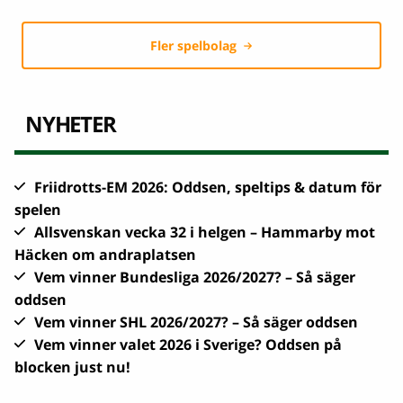
Fler spelbolag
NYHETER
Friidrotts-EM 2026: Oddsen, speltips & datum för
spelen
Allsvenskan vecka 32 i helgen – Hammarby mot
Häcken om andraplatsen
Vem vinner Bundesliga 2026/2027? – Så säger
oddsen
Vem vinner SHL 2026/2027? – Så säger oddsen
Vem vinner valet 2026 i Sverige? Oddsen på
blocken just nu!