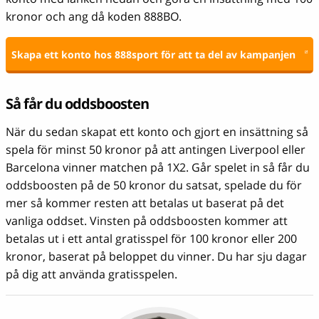
kronor och ang då koden 888BO.
Skapa ett konto hos 888sport för att ta del av kampanjen
Så får du oddsboosten
När du sedan skapat ett konto och gjort en insättning så
spela för minst 50 kronor på att antingen Liverpool eller
Barcelona vinner matchen på 1X2. Går spelet in så får du
oddsboosten på de 50 kronor du satsat, spelade du för
mer så kommer resten att betalas ut baserat på det
vanliga oddset. Vinsten på oddsboosten kommer att
betalas ut i ett antal gratisspel för 100 kronor eller 200
kronor, baserat på beloppet du vinner. Du har sju dagar
på dig att använda gratisspelen.