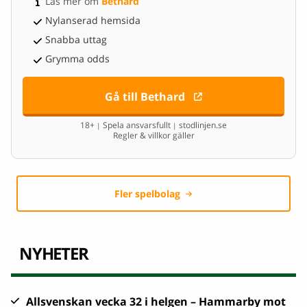
Läs mer om 
Bethard
Nylanserad hemsida
Snabba uttag
Grymma odds
Gå till Bethard
18+
Spela ansvarsfullt
stodlinjen.se
|
|
Regler & villkor gäller
Fler spelbolag
NYHETER
Allsvenskan vecka 32 i helgen – Hammarby mot