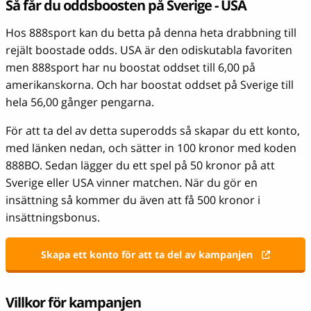
Så får du oddsboosten på Sverige - USA
Hos 888sport kan du betta på denna heta drabbning till
rejält boostade odds. USA är den odiskutabla favoriten
men 888sport har nu boostat oddset till 6,00 på
amerikanskorna. Och har boostat oddset på Sverige till
hela 56,00 gånger pengarna.
För att ta del av detta superodds så skapar du ett konto,
med länken nedan, och sätter in 100 kronor med koden
888BO. Sedan lägger du ett spel på 50 kronor på att
Sverige eller USA vinner matchen. När du gör en
insättning så kommer du även att få 500 kronor i
insättningsbonus.
Skapa ett konto för att ta del av kampanjen
Villkor för kampanjen