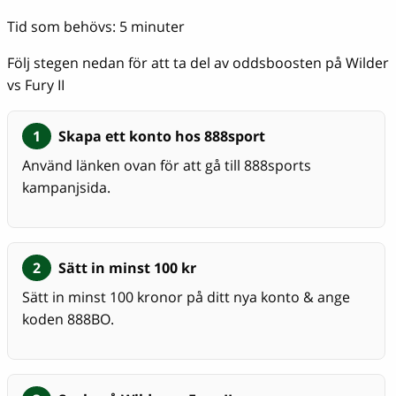
Tid som behövs:
5 minuter
Följ stegen nedan för att ta del av oddsboosten på Wilder
vs Fury II
Skapa ett konto hos 888sport
Använd länken ovan för att gå till 888sports
kampanjsida.
Sätt in minst 100 kr
Sätt in minst 100 kronor på ditt nya konto & ange
koden 888BO.