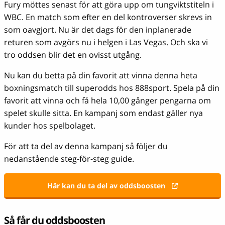
Fury möttes senast för att göra upp om tungviktstiteln i
WBC. En match som efter en del kontroverser skrevs in
som oavgjort. Nu är det dags för den inplanerade
returen som avgörs nu i helgen i Las Vegas. Och ska vi
tro oddsen blir det en ovisst utgång.
Nu kan du betta på din favorit att vinna denna heta
boxningsmatch till superodds hos 888sport. Spela på din
favorit att vinna och få hela 10,00 gånger pengarna om
spelet skulle sitta. En kampanj som endast gäller nya
kunder hos spelbolaget.
För att ta del av denna kampanj så följer du
nedanstående steg-för-steg guide.
Här kan du ta del av oddsboosten
Så får du oddsboosten