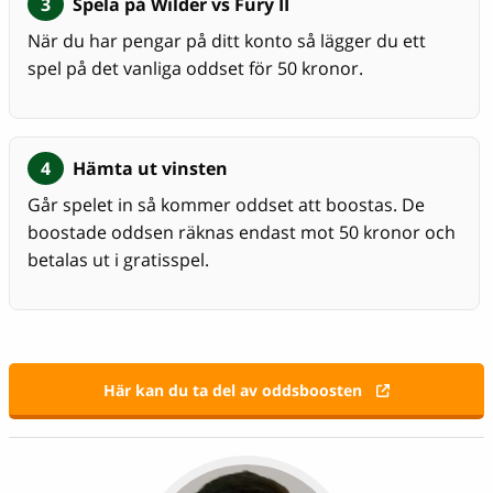
Spela på Wilder vs Fury II
När du har pengar på ditt konto så lägger du ett
spel på det vanliga oddset för 50 kronor.
Hämta ut vinsten
Går spelet in så kommer oddset att boostas. De
boostade oddsen räknas endast mot 50 kronor och
betalas ut i gratisspel.
Här kan du ta del av oddsboosten