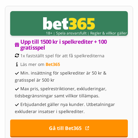
18+
Spela ansvarsfullt
Regler & villkor gäller
|
|
Upp till 1500 kr i spelkrediter + 100 
gratisspel
1x fastställt spel för att få spelkrediterna
Läs mer om 
Bet365
Min. insättning för spelkrediter är 50 kr &
gratisspel är 500 kr
Max pris, spelrestriktioner, exkluderingar,
tidsbegränsningar samt villkor tillämpas.
Erbjudandet gäller nya kunder. Utbetalningar
exkluderar insatser i spelkrediter.
Gå till Bet365