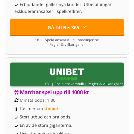
Erbjudandet gäller nya kunder. Utbetalningar
exkluderar insatser i spelkrediter.
Gå till Bet365
18+
Spela ansvarsfullt
stodlinjen.se
|
|
Regler & villkor gäller
18+
Spela ansvarsfullt
Regler & villkor gäller
|
|
Matchat spel upp till 1000 kr
Minsta odds: 1.80
Läs mer om 
Unibet
Stort utbud och bra odds.
En av de stora giganterna.
Live streaming i högklass.