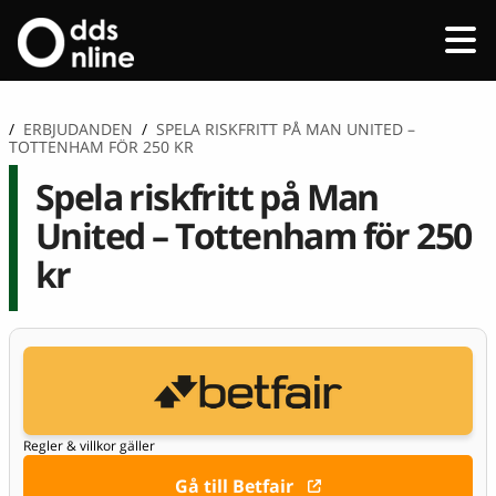
/
ERBJUDANDEN
/
SPELA RISKFRITT PÅ MAN UNITED –
TOTTENHAM FÖR 250 KR
Spela riskfritt på Man
United – Tottenham för 250
kr
Regler & villkor gäller
Gå till Betfair