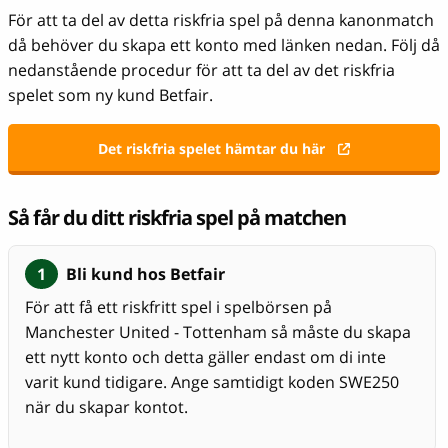
För att ta del av detta riskfria spel på denna kanonmatch
då behöver du skapa ett konto med länken nedan. Följ då
nedanstående procedur för att ta del av det riskfria
spelet som ny kund Betfair.
Det riskfria spelet hämtar du här
Så får du ditt riskfria spel på matchen
Bli kund hos Betfair
För att få ett riskfritt spel i spelbörsen på
Manchester United - Tottenham så måste du skapa
ett nytt konto och detta gäller endast om di inte
varit kund tidigare. Ange samtidigt koden SWE250
när du skapar kontot.