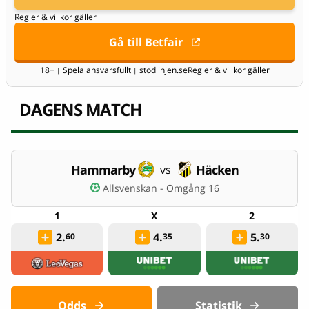
Regler & villkor gäller
Gå till Betfair
18+
Spela ansvarsfullt
stodlinjen.se
Regler & villkor gäller
|
|
DAGENS MATCH
Hammarby
Häcken
vs
Allsvenskan - Omgång 16
2.
4.
5.
60
35
30
Odds
Statistik