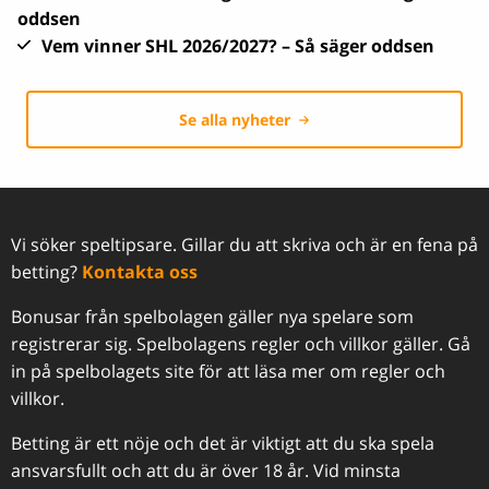
oddsen
Vem vinner SHL 2026/2027? – Så säger oddsen
Se alla nyheter
Vi söker speltipsare. Gillar du att skriva och är en fena på
betting?
Kontakta oss
Bonusar från spelbolagen gäller nya spelare som
registrerar sig. Spelbolagens regler och villkor gäller. Gå
in på spelbolagets site för att läsa mer om regler och
villkor.
Betting är ett nöje och det är viktigt att du ska spela
ansvarsfullt och att du är över 18 år. Vid minsta