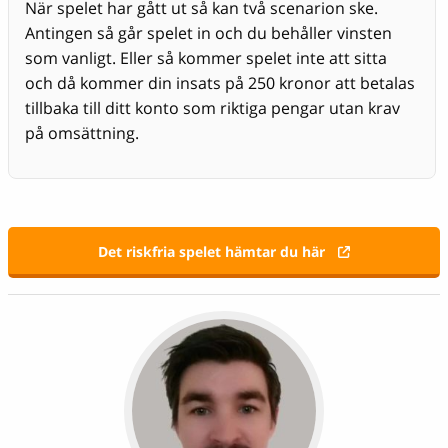
När spelet har gått ut så kan två scenarion ske.
Antingen så går spelet in och du behåller vinsten
som vanligt. Eller så kommer spelet inte att sitta
och då kommer din insats på 250 kronor att betalas
tillbaka till ditt konto som riktiga pengar utan krav
på omsättning.
Det riskfria spelet hämtar du här