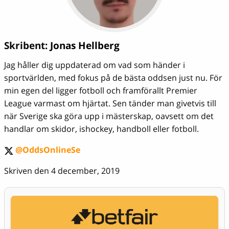
Skribent:
Jonas Hellberg
Jag håller dig uppdaterad om vad som händer i
sportvärlden, med fokus på de bästa oddsen just nu. För
min egen del ligger fotboll och framförallt Premier
League varmast om hjärtat. Sen tänder man givetvis till
när Sverige ska göra upp i mästerskap, oavsett om det
handlar om skidor, ishockey, handboll eller fotboll.
@OddsOnlineSe
twitter
Skriven den 4 december, 2019