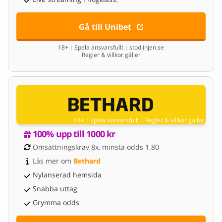
Gå till Unibet
18+
Spela ansvarsfullt
stodlinjen.se
|
|
Regler & villkor gäller
18+
Spela ansvarsfullt
Regler & villkor gäller
|
|
100% upp till 1000 kr
Omsättningskrav 8x, minsta odds 1.80
Läs mer om 
Bethard
Nylanserad hemsida
Snabba uttag
Grymma odds