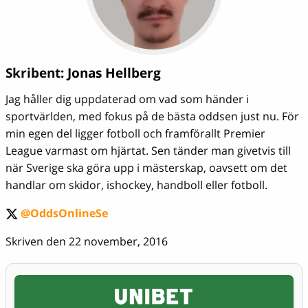
Skribent:
Jonas Hellberg
Jag håller dig uppdaterad om vad som händer i
sportvärlden, med fokus på de bästa oddsen just nu. För
min egen del ligger fotboll och framförallt Premier
League varmast om hjärtat. Sen tänder man givetvis till
när Sverige ska göra upp i mästerskap, oavsett om det
handlar om skidor, ishockey, handboll eller fotboll.
@OddsOnlineSe
twitter
Skriven den 22 november, 2016