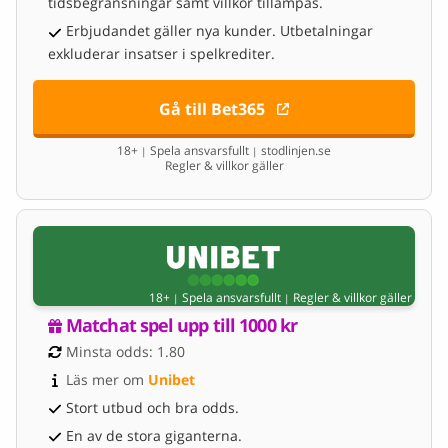
tidsbegränsningar samt villkor tillämpas.
Erbjudandet gäller nya kunder. Utbetalningar
exkluderar insatser i spelkrediter.
Gå till Bet365
18+
Spela ansvarsfullt
stodlinjen.se
|
|
Regler & villkor gäller
18+
Spela ansvarsfullt
Regler & villkor gäller
|
|
Matchat spel upp till 1000 kr
Minsta odds: 1.80
Läs mer om 
Unibet
Stort utbud och bra odds.
En av de stora giganterna.