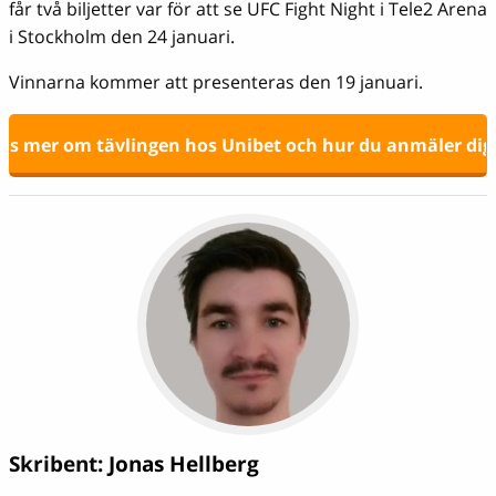
får två biljetter var för att se UFC Fight Night i Tele2 Arena
i Stockholm den 24 januari.
Vinnarna kommer att presenteras den 19 januari.
äs mer om tävlingen hos Unibet och hur du anmäler dig
Skribent:
Jonas Hellberg