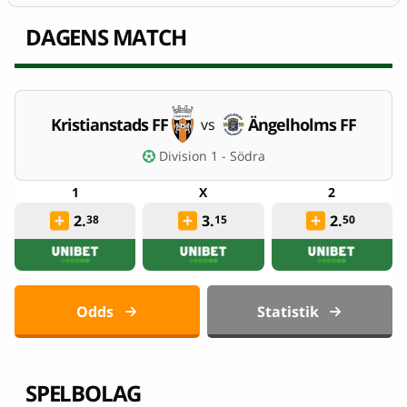
DAGENS MATCH
Kristianstads FF
Ängelholms FF
vs
Division 1 - Södra
2.
3.
2.
38
15
50
Odds
Statistik
SPELBOLAG