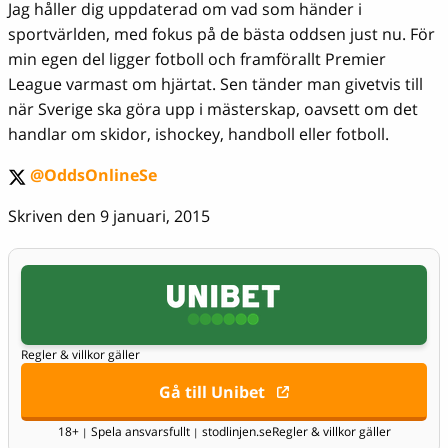
Jag håller dig uppdaterad om vad som händer i
sportvärlden, med fokus på de bästa oddsen just nu. För
min egen del ligger fotboll och framförallt Premier
League varmast om hjärtat. Sen tänder man givetvis till
när Sverige ska göra upp i mästerskap, oavsett om det
handlar om skidor, ishockey, handboll eller fotboll.
@OddsOnlineSe
twitter
Skriven den 9 januari, 2015
Regler & villkor gäller
Gå till Unibet
18+
Spela ansvarsfullt
stodlinjen.se
Regler & villkor gäller
|
|