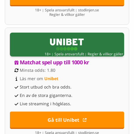
18+
Spela ansvarsfullt
stodlinjen.se
|
|
Regler & villkor gäller
18+
Spela ansvarsfullt
Regler & villkor gäller
|
|
Matchat spel upp till 1000 kr
Minsta odds: 1.80
Läs mer om 
Unibet
Stort utbud och bra odds.
En av de stora giganterna.
Live streaming i högklass.
Gå till Unibet
18+
Spela ansvarsfullt
stodlinjen.se
|
|