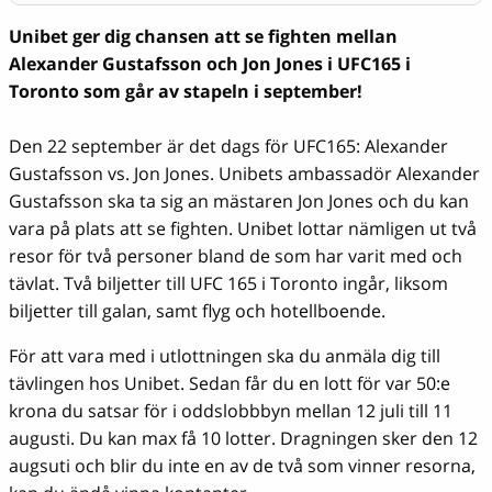
Unibet ger dig chansen att se fighten mellan
Alexander Gustafsson och Jon Jones i UFC165 i
Toronto som går av stapeln i september!
Den 22 september är det dags för UFC165: Alexander
Gustafsson vs. Jon Jones. Unibets ambassadör Alexander
Gustafsson ska ta sig an mästaren Jon Jones och du kan
vara på plats att se fighten. Unibet lottar nämligen ut två
resor för två personer bland de som har varit med och
tävlat. Två biljetter till UFC 165 i Toronto ingår, liksom
biljetter till galan, samt flyg och hotellboende.
För att vara med i utlottningen ska du anmäla dig till
tävlingen hos Unibet. Sedan får du en lott för var 50:e
krona du satsar för i oddslobbbyn mellan 12 juli till 11
augusti. Du kan max få 10 lotter. Dragningen sker den 12
augsuti och blir du inte en av de två som vinner resorna,