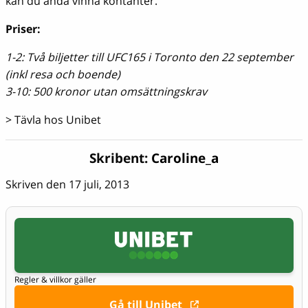
kan du ändå vinna kontanter.
Priser:
1-2: Två biljetter till UFC165 i Toronto den 22 september
(inkl resa och boende)
3-10: 500 kronor utan omsättningskrav
> Tävla hos Unibet
Skribent:
Caroline_a
Skriven den 17 juli, 2013
Regler & villkor gäller
Gå till Unibet