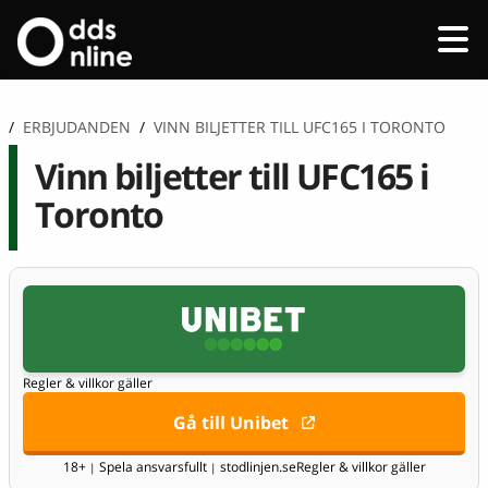
/
ERBJUDANDEN
/
VINN BILJETTER TILL UFC165 I TORONTO
Vinn biljetter till UFC165 i
Toronto
Regler & villkor gäller
Gå till Unibet
18+
Spela ansvarsfullt
stodlinjen.se
Regler & villkor gäller
|
|