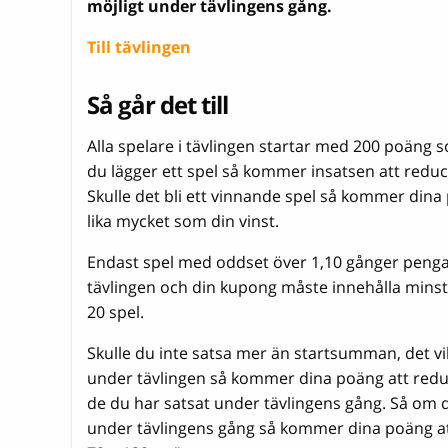
möjligt under tävlingens gång.
Till tävlingen
Så går det till
Alla spelare i tävlingen startar med 200 poäng s
du lägger ett spel så kommer insatsen att reduc
Skulle det bli ett vinnande spel så kommer din
lika mycket som din vinst.
Endast spel med oddset över 1,10 gånger pengarn
tävlingen och din kupong måste innehålla minst
20 spel.
Skulle du inte satsa mer än startsumman, det vill
under tävlingen så kommer dina poäng att red
de du har satsat under tävlingens gång. Så om d
under tävlingens gång så kommer dina poäng a