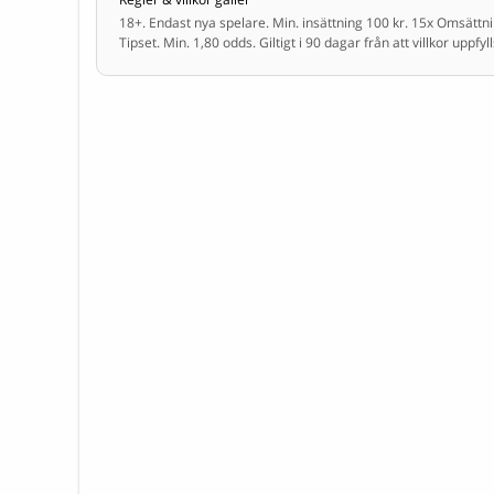
18+. Endast nya spelare. Min. insättning 100 kr. 15x Omsättni
Tipset. Min. 1
,80 odds. Giltigt i 90 dagar från att villkor uppfyl