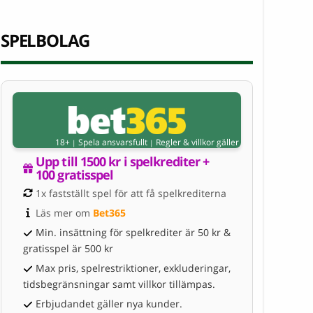
SPELBOLAG
18+
Spela ansvarsfullt
Regler & villkor gäller
|
|
Upp till 1500 kr i spelkrediter + 
100 gratisspel
1x fastställt spel för att få spelkrediterna
Läs mer om 
Bet365
Min. insättning för spelkrediter är 50 kr &
gratisspel är 500 kr
Max pris, spelrestriktioner, exkluderingar,
tidsbegränsningar samt villkor tillämpas.
Erbjudandet gäller nya kunder.