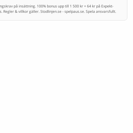
ngskrav på insättning. 100% bonus upp till 1 500 kr + 64 kr på Expekt-
ls. Regler & villkor gäller.
Stodlinjen.se
-
spelpaus.se
. Spela ansvarsfullt.