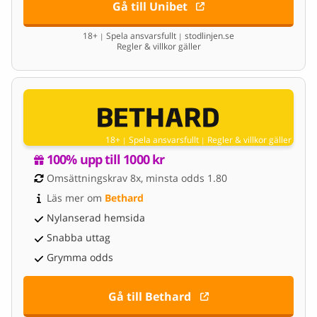
Gå till Unibet
18+
Spela ansvarsfullt
stodlinjen.se
|
|
Regler & villkor gäller
18+
Spela ansvarsfullt
Regler & villkor gäller
|
|
100% upp till 1000 kr
Omsättningskrav 8x, minsta odds 1.80
Läs mer om 
Bethard
Nylanserad hemsida
Snabba uttag
Grymma odds
Gå till Bethard