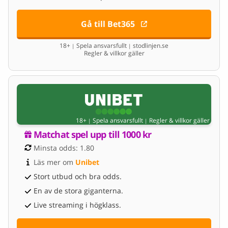
Gå till Bet365
18+
Spela ansvarsfullt
stodlinjen.se
|
|
Regler & villkor gäller
18+
Spela ansvarsfullt
Regler & villkor gäller
|
|
Matchat spel upp till 1000 kr
Minsta odds: 1.80
Läs mer om 
Unibet
Stort utbud och bra odds.
En av de stora giganterna.
Live streaming i högklass.