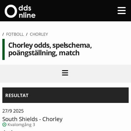
/
FOTBOLL
/
CHORLEY
Chorley odds, spelschema,
poängställning, match
RESULTAT
27/9
2025
South Shields
-
Chorley
Kvalomgång 3