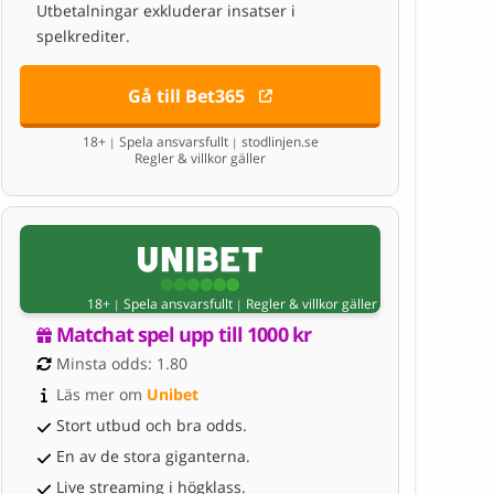
Utbetalningar exkluderar insatser i
spelkrediter.
Gå till Bet365
18+
Spela ansvarsfullt
stodlinjen.se
|
|
Regler & villkor gäller
18+
Spela ansvarsfullt
Regler & villkor gäller
|
|
Matchat spel upp till 1000 kr
Minsta odds: 1.80
Läs mer om 
Unibet
Stort utbud och bra odds.
En av de stora giganterna.
Live streaming i högklass.