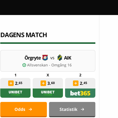
DAGENS MATCH
Örgryte
AIK
vs
Allsvenskan - Omgång 16
2.
3.
2.
65
60
45
Odds
Statistik