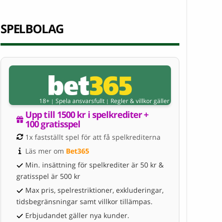
SPELBOLAG
18+
Spela ansvarsfullt
Regler & villkor gäller
|
|
Upp till 1500 kr i spelkrediter + 
100 gratisspel
1x fastställt spel för att få spelkrediterna
Läs mer om 
Bet365
Min. insättning för spelkrediter är 50 kr &
gratisspel är 500 kr
Max pris, spelrestriktioner, exkluderingar,
tidsbegränsningar samt villkor tillämpas.
Erbjudandet gäller nya kunder.