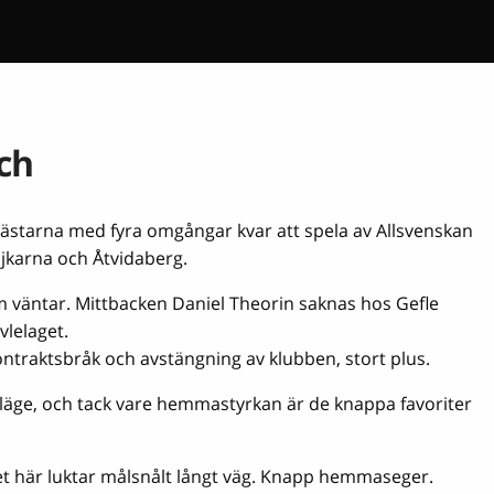
ch
ästarna med fyra omgångar kvar att spela av Allsvenskan
jkarna och Åtvidaberg.
 väntar. Mittbacken Daniel Theorin saknas hos Gefle
vlelaget.
 kontraktsbråk och avstängning av klubben, stort plus.
elläge, och tack vare hemmastyrkan är de knappa favoriter
t här luktar målsnålt långt väg. Knapp hemmaseger.