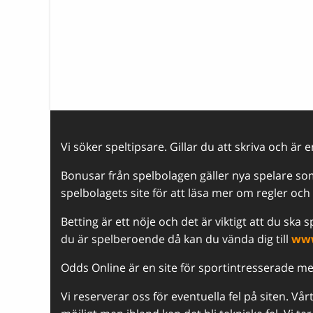
Vi söker speltipsare. Gillar du att skriva och är 
Bonusar från spelbolagen gäller nya spelare som 
spelbolagets site för att läsa mer om regler och v
Betting är ett nöje och det är viktigt att du ska
du är spelberoende då kan du vända dig till
www
Odds Online är en site för sportintresserade m
Vi reserverar oss för eventuella fel på siten. Vå