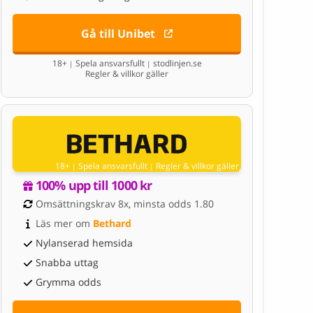
Gå till Unibet
18+
Spela ansvarsfullt
stodlinjen.se
|
|
Regler & villkor gäller
18+
Spela ansvarsfullt
Regler & villkor gäller
|
|
100% upp till 1000 kr
Omsättningskrav 8x, minsta odds 1.80
Läs mer om 
Bethard
Nylanserad hemsida
Snabba uttag
Grymma odds