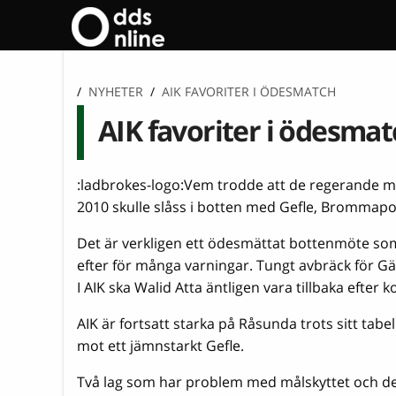
/
NYHETER
/
AIK FAVORITER I ÖDESMATCH
AIK favoriter i ödesmat
:ladbrokes-logo:Vem trodde att de regerande m
2010 skulle slåss i botten med Gefle, Brommapo
Det är verkligen ett ödesmättat bottenmöte som
efter för många varningar. Tungt avbräck för Gä
I AIK ska Walid Atta äntligen vara tillbaka efter
AIK är fortsatt starka på Råsunda trots sitt tab
mot ett jämnstarkt Gefle.
Två lag som har problem med målskyttet och de