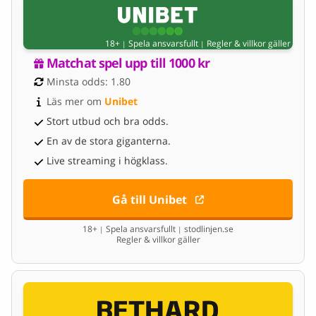
18+
Spela ansvarsfullt
Regler & villkor gäller
|
|
Matchat spel upp till 1000 kr
Minsta odds: 1.80
Läs mer om 
Unibet
Stort utbud och bra odds.
En av de stora giganterna.
Live streaming i högklass.
Gå till Unibet
18+
Spela ansvarsfullt
stodlinjen.se
|
|
Regler & villkor gäller