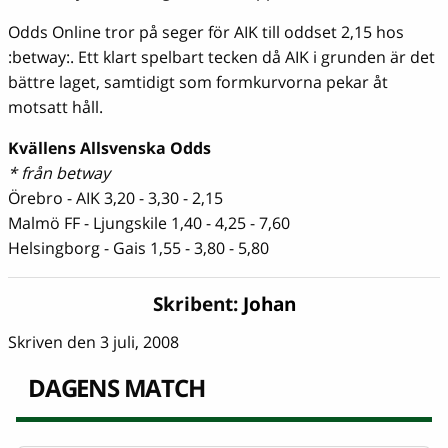
Odds Online tror på seger för AIK till oddset 2,15 hos
:betway:. Ett klart spelbart tecken då AIK i grunden är det
bättre laget, samtidigt som formkurvorna pekar åt
motsatt håll.
Kvällens Allsvenska Odds
* från betway
Örebro - AIK 3,20 - 3,30 - 2,15
Malmö FF - Ljungskile 1,40 - 4,25 - 7,60
Helsingborg - Gais 1,55 - 3,80 - 5,80
Skribent:
Johan
Skriven den 3 juli, 2008
DAGENS MATCH