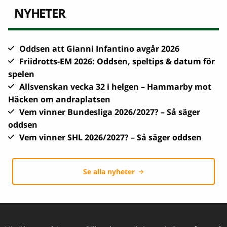
NYHETER
Oddsen att Gianni Infantino avgår 2026
Friidrotts-EM 2026: Oddsen, speltips & datum för
spelen
Allsvenskan vecka 32 i helgen – Hammarby mot
Häcken om andraplatsen
Vem vinner Bundesliga 2026/2027? – Så säger
oddsen
Vem vinner SHL 2026/2027? – Så säger oddsen
Se alla nyheter