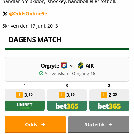
handlar om skidor, ishockey, handboll eller fotboll.
@OddsOnlineSe
twitter
Skriven den 17 juni, 2013
DAGENS MATCH
Örgryte
AIK
vs
Allsvenskan - Omgång 16
3.
3.
2.
10
60
20
Odds
Statistik