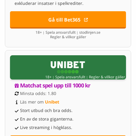
exkluderar insatser i spelkrediter.
Gå till Bet365
18+
Spela ansvarsfullt
stodlinjen.se
|
|
Regler & villkor gäller
18+
Spela ansvarsfullt
Regler & villkor gäller
|
|
Matchat spel upp till 1000 kr
Minsta odds: 1.80
Läs mer om 
Unibet
Stort utbud och bra odds.
En av de stora giganterna.
Live streaming i högklass.