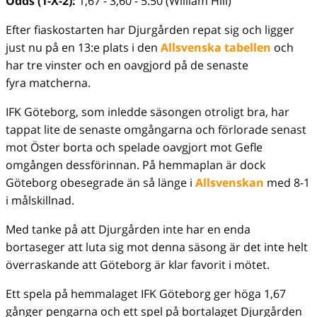
Odds (1-X-2):
1,67 - 3,60 - 5.50 (William Hill)
Efter fiaskostarten har Djurgården repat sig och ligger
just nu på en 13:e plats i den
Allsvenska tabellen
och
har tre vinster och en oavgjord på de senaste
fyra matcherna.
IFK Göteborg, som inledde säsongen otroligt bra, har
tappat lite de senaste omgångarna och förlorade senast
mot Öster borta och spelade oavgjort mot Gefle
omgången dessförinnan. På hemmaplan är dock
Göteborg obesegrade än så länge i
Allsvenskan
med 8-1
i målskillnad.
Med tanke på att Djurgården inte har en enda
bortaseger att luta sig mot denna säsong är det inte helt
överraskande att Göteborg är klar favorit i mötet.
Ett spela på hemmalaget IFK Göteborg ger höga 1,67
gånger pengarna och ett spel på bortalaget Djurgården