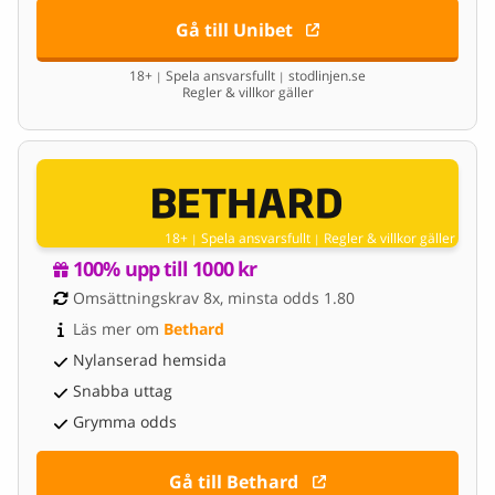
Gå till Unibet
18+
Spela ansvarsfullt
stodlinjen.se
|
|
Regler & villkor gäller
18+
Spela ansvarsfullt
Regler & villkor gäller
|
|
100% upp till 1000 kr
Omsättningskrav 8x, minsta odds 1.80
Läs mer om 
Bethard
Nylanserad hemsida
Snabba uttag
Grymma odds
Gå till Bethard