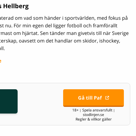
s Hellberg
daterad om vad som händer i sportvärlden, med fokus på
t nu. För min egen del ligger fotboll och framförallt
ast om hjärtat. Sen tänder man givetvis till när Sverige
terskap, oavsett om det handlar om skidor, ishockey,
ll.
e
Gå till Paf
18+
Spela ansvarsfullt
|
|
stodlinjen.se
Regler & villkor gäller