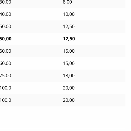
30,00
8,00
40,00
10,00
50,00
12,50
50,00
12,50
60,00
15,00
60,00
15,00
75,00
18,00
100,0
20,00
100,0
20,00