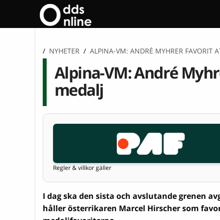
/
NYHETER
/
ALPINA-VM: ANDRÉ MYHRER FAVORIT A
Alpina-VM: André Myhre
medalj
Regler & villkor gäller
I dag ska den sista och avslutande grenen av
håller österrikaren Marcel Hirscher som fav