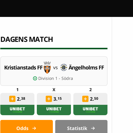
DAGENS MATCH
Kristianstads FF
Ängelholms FF
vs
Division 1 - Södra
2.
3.
2.
38
15
50
Odds
Statistik