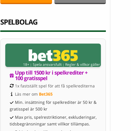
SPELBOLAG
18+
Spela ansvarsfullt
Regler & villkor gäller
|
|
Upp till 1500 kr i spelkrediter + 
100 gratisspel
1x fastställt spel för att få spelkrediterna
Läs mer om 
Bet365
Min. insättning för spelkrediter är 50 kr &
gratisspel är 500 kr
Max pris, spelrestriktioner, exkluderingar,
tidsbegränsningar samt villkor tillämpas.