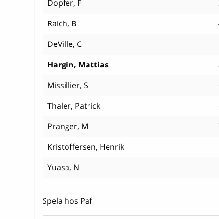
Dopfer, F
Raich, B
DeVille, C
Hargin, Mattias
Missillier, S
Thaler, Patrick
Pranger, M
Kristoffersen, Henrik
Yuasa, N
Spela hos Paf