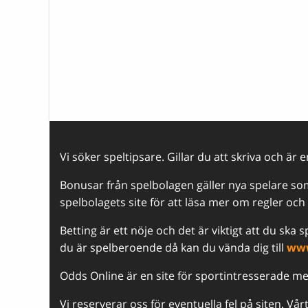
Vi söker speltipsare. Gillar du att skriva och är 
Bonusar från spelbolagen gäller nya spelare som 
spelbolagets site för att läsa mer om regler och v
Betting är ett nöje och det är viktigt att du ska
du är spelberoende då kan du vända dig till
www
Odds Online är en site för sportintresserade m
Vi reserverar oss för eventuella fel på siten. Vå