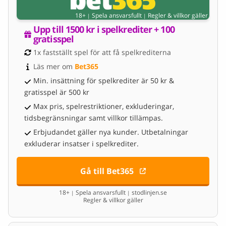
18+
Spela ansvarsfullt
Regler & villkor gäller
|
|
Upp till 1500 kr i spelkrediter + 100 
gratisspel
1x fastställt spel för att få spelkrediterna
Läs mer om 
Bet365
Min. insättning för spelkrediter är 50 kr &
gratisspel är 500 kr
Max pris, spelrestriktioner, exkluderingar,
tidsbegränsningar samt villkor tillämpas.
Erbjudandet gäller nya kunder. Utbetalningar
exkluderar insatser i spelkrediter.
Gå till Bet365
18+
Spela ansvarsfullt
stodlinjen.se
|
|
Regler & villkor gäller