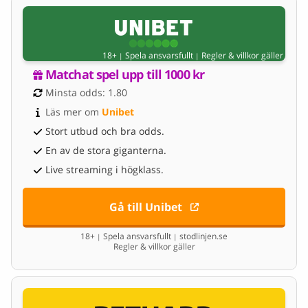
18+
Spela ansvarsfullt
Regler & villkor gäller
|
|
Matchat spel upp till 1000 kr
Minsta odds: 1.80
Läs mer om 
Unibet
Stort utbud och bra odds.
En av de stora giganterna.
Live streaming i högklass.
Gå till Unibet
18+
Spela ansvarsfullt
stodlinjen.se
|
|
Regler & villkor gäller