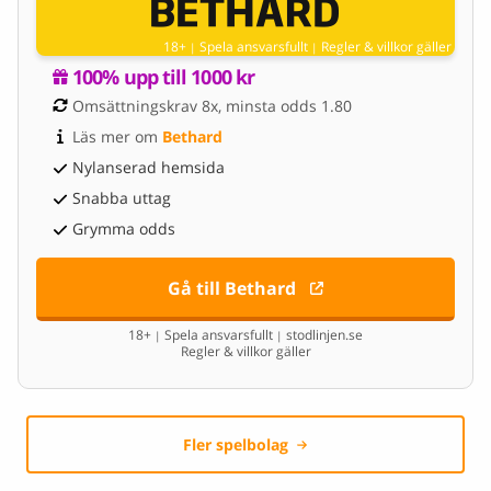
18+
Spela ansvarsfullt
Regler & villkor gäller
|
|
100% upp till 1000 kr
Omsättningskrav 8x, minsta odds 1.80
Läs mer om 
Bethard
Nylanserad hemsida
Snabba uttag
Grymma odds
Gå till Bethard
18+
Spela ansvarsfullt
stodlinjen.se
|
|
Regler & villkor gäller
Fler spelbolag